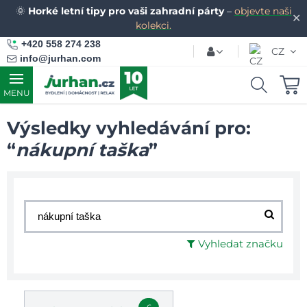
🌞
Horké letní tipy pro vaši zahradní párty
–
objevte naši
✕
kolekci.
+420 558 274 238
CZ
info@jurhan.com
MENU
Výsledky vyhledávání pro:
“
nákupní taška
”
Vyhledat značku