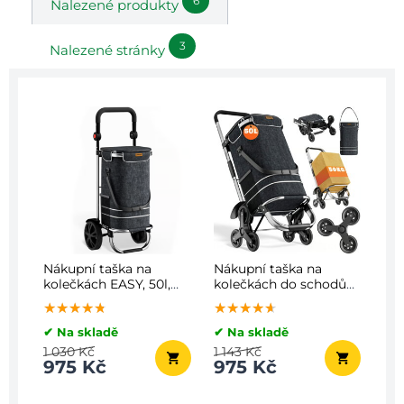
6
Nalezené produkty
3
Nalezené stránky
Nákupní taška na
Nákupní taška na
kolečkách EASY, 50l,
kolečkách do schodů
černá
COMFORT, 50l, černá
★★★★★
★★★★★
★★★★★
★★★★★
★★★★★
★★★★★
✔ Na skladě
✔ Na skladě
1 030 Kč
1 143 Kč
975 Kč
975 Kč