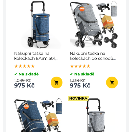
Nákupní taška na
Nákupní taška na
kolečkách EASY, 50l,
kolečkách do schodů
modrá
COMFORT,50l, šedá
★★★★★
★★★★★
★★★★★
★★★★★
★★★★★
★★★★★
✔ Na skladě
✔ Na skladě
1 089 Kč
1 138 Kč
975 Kč
975 Kč
NOVINKA