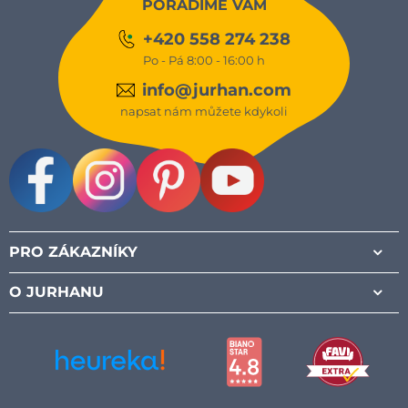
PORADÍME VÁM
+420 558 274 238
Po - Pá 8:00 - 16:00 h
info@jurhan.com
napsat nám můžete kdykoli
Facebook
Instagram
Pinterest
Youtube
PRO ZÁKAZNÍKY
O JURHANU