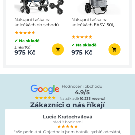
Nákupní taška na
Nákupní taška na
kolečkách do schodů
kolečkách EASY, 50l,
COMFORT,50l, modrá
šedá
★★★★★
★★★★★
★★★★★
★★★★★
★★★★★
★★★★★
✔ Na skladě
✔ Na skladě
1 193 Kč
975 Kč
975 Kč
Hodnocení obchodu
4.9/5
★★★★★
Na základě
10.233 recenzí
Zákazníci o nás říkají
Lucie Kratochvílová
před 8 hodinami
★★★★★
★★★★★
★★★★★
"Vše perfektní. Objednala jsem botník, rychlé odeslání,