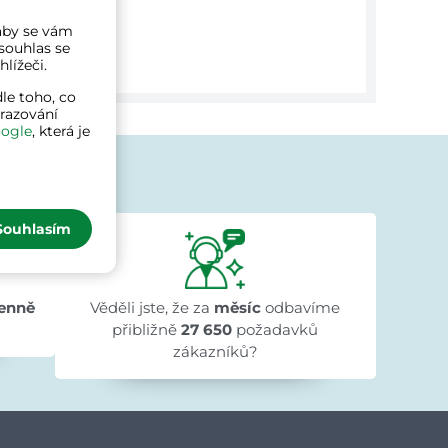
a aby se vám
souhlas se
lížeči.
le toho, co
brazování
ogle
, která je
jí
Souhlasím
Ivana Ježková
před 1 dnem
★★★★★
★★★★★
★★★★★
"Přehlednost stránek a rychlé dodání."
enně
Věděli jste, že za
měsíc
odbavíme
přibližně
27 650
požadavků
zákazníků?