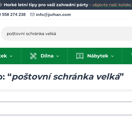
🌞
Horké letní tipy pro vaši zahradní párty
–
objevte naši kolekci
 558 274 238
info@jurhan.com
tek
Dílna
Nábytek
: “
poštovní schránka velká
”