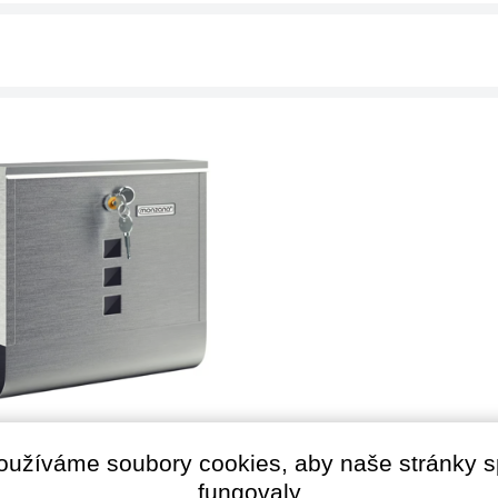
vní schránka s válcem na
y POST, 30,5x10x33,5cm,
oužíváme soubory cookies, aby naše stránky 
rná
★★
★★
★★
fungovaly