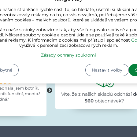
skladě
 našich stránkách rychle našli to, co hledáte, ušetřili si klikání 
 Kč
 nezobrazovaly reklamy na to, co vás nezajímá, potřebujeme váš 
váním cookies – malých souborů, které se ukládají ve vašem proh
ám naše stránky zobrazíme tak, aby vše fungovalo správně a pod
i. Některé soubory cookie a osobní údaje se používají také k zo
ané reklamy. K informacím z cookies má přístup i společnost
Go
využívá k personalizaci zobrazovaných reklam.
Zákazníci o nás říka
Zásady ochrany soukromí
zbytné
Nastavit volby
tochvílová
Evka Hýlová
hodinami
před 15 hodinami
★★★
★★★
★★★
★★★★★
★★★★★
★★★★★
jednala jsem botník,
"Rychlé,v pořádku."
tník funkční, montáž
Víte, že z našich skladů odchází
d
dná."
560
objednávek?