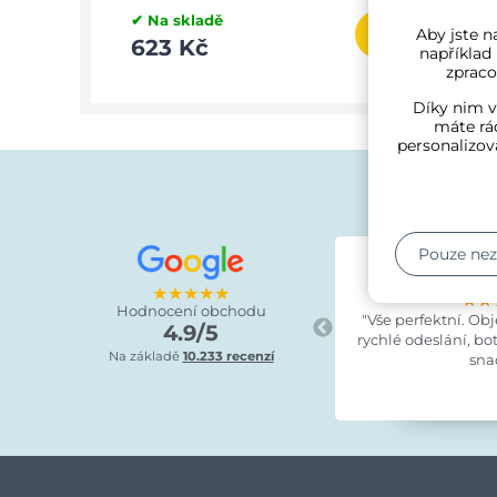
✔ Na skladě
✔ Na 
Aby jste na
623 Kč
623
například
zpraco
Díky nim v
máte rád
personalizov
Pouze ne
Lucie Kra
před 8 
★★★★★
★★
★★
★★
Hodnocení obchodu
"Vše perfektní. Ob
4.9/5
rychlé odeslání, bo
Na základě
10.233 recenzí
sna