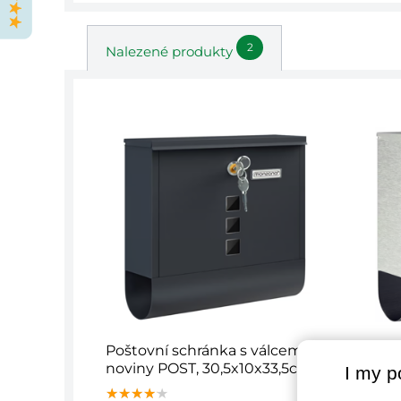
2
Nalezené produkty
Poštovní schránka s válcem na
Pošto
noviny POST, 30,5x10x33,5cm,
novin
I my p
antracitová
stříb
★★★★★
★★★★★
★★★★★
★★★
★★★
★★★