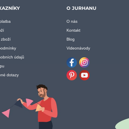
KAZNÍKY
O JURHANU
platba
O nás
oží
Kontakt
 zboží
Blog
podmínky
Videonávody
obních údajů
pu
Facebook
Instagram
ené dotazy
Pinterest
Youtube