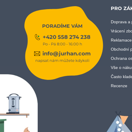
PRO ZÁ
Doprava a 
PORADÍME VÁM
Vrácení zb
+420 558 274 238
Reklamace
Po - Pá 8:00 - 16:00 h
Obchodní 
info@jurhan.com
Ochrana os
napsat nám můžete kdykoli
Vše o náku
Často klad
Recenze