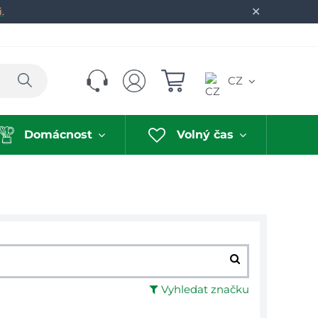
✕
.
Hledat
CZ
Domácnost
Volný čas
Vyhledat značku