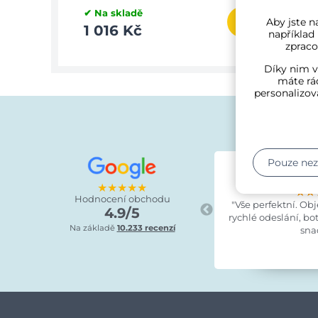
✔ Na skladě
✔ Na 
Aby jste na
1 016 Kč
965
například
zpraco
Díky nim v
máte rád
personalizov
Pouze ne
Lucie Kra
před 8 
★★★★★
★★
★★
★★
Hodnocení obchodu
"Vše perfektní. Ob
4.9/5
rychlé odeslání, bo
Na základě
10.233 recenzí
sna