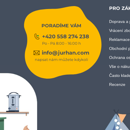
PRO ZÁ
Doprava a 
PORADÍME VÁM
Vrácení zb
+420 558 274 238
Reklamace
Po - Pá 8:00 - 16:00 h
Obchodní 
info@jurhan.com
Ochrana os
napsat nám můžete kdykoli
Vše o náku
Často klad
Recenze