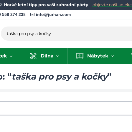
🌞
Horké letní tipy pro vaši zahradní párty
–
objevte naši kolekci
 558 274 238
info@jurhan.com
tek
Dílna
Nábytek
: “
taška pro psy a kočky
”