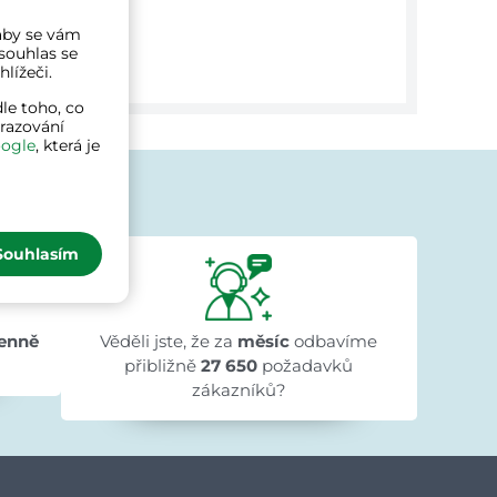
a aby se vám
souhlas se
lížeči.
le toho, co
brazování
ogle
, která je
jí
Souhlasím
Ivana Ježková
před 1 dnem
★★★★★
★★★★★
★★★★★
"Přehlednost stránek a rychlé dodání."
enně
Věděli jste, že za
měsíc
odbavíme
přibližně
27 650
požadavků
zákazníků?