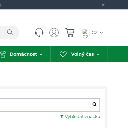
✕
.
Hledat
CZ
Domácnost
Volný čas
Vyhledat značku