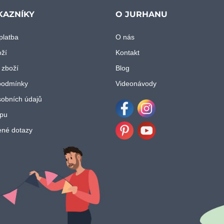
KAZNÍKY
O JURHANU
platba
O nás
oží
Kontakt
 zboží
Blog
podmínky
Videonávody
obních údajů
pu
Facebook
Instagram
ené dotazy
Pinterest
Youtube