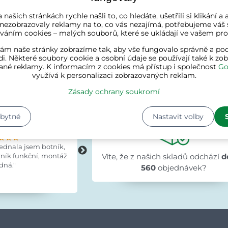
skladě
 našich stránkách rychle našli to, co hledáte, ušetřili si klikání 
 Kč
 nezobrazovaly reklamy na to, co vás nezajímá, potřebujeme váš 
váním cookies – malých souborů, které se ukládají ve vašem proh
ám naše stránky zobrazíme tak, aby vše fungovalo správně a pod
i. Některé soubory cookie a osobní údaje se používají také k zo
ané reklamy. K informacím z cookies má přístup i společnost
Go
využívá k personalizaci zobrazovaných reklam.
Zákazníci o nás říka
Zásady ochrany soukromí
zbytné
Nastavit volby
tochvílová
Evka Hýlová
hodinami
před 15 hodinami
★★★
★★★
★★★
★★★★★
★★★★★
★★★★★
jednala jsem botník,
"Rychlé,v pořádku."
tník funkční, montáž
Víte, že z našich skladů odchází
d
dná."
560
objednávek?