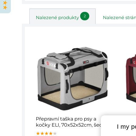
2
Nalezené produkty
Nalezené strá
Přepravní taška pro psy a
Přepr
kočky ELI, 70x52x52cm, šedá
kočk
I my p
červ
★★★★★
★★★★★
★★★★★
★★★
★★★
★★★