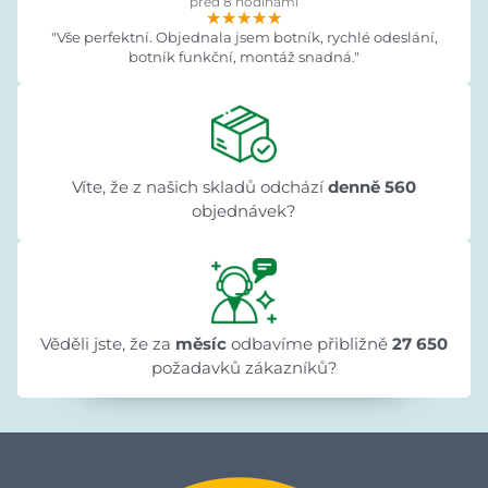
před 8 hodinami
★★★★★
★★★★★
★★★★★
"Vše perfektní. Objednala jsem botník, rychlé odeslání,
botník funkční, montáž snadná."
Víte, že z našich skladů odchází
denně 560
objednávek?
Věděli jste, že za
měsíc
odbavíme přibližně
27 650
požadavků zákazníků?