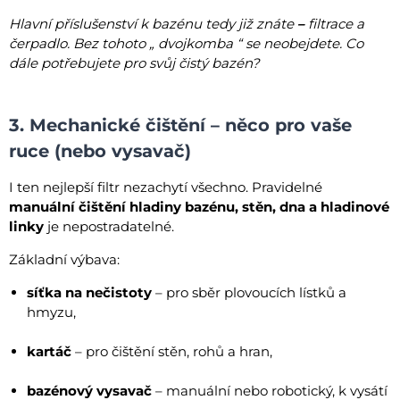
Hlavní příslušenství k bazénu tedy již znáte
–
filtrace a
čerpadlo. Bez tohoto „ dvojkomba “ se neobejdete. Co
dále potřebujete pro svůj čistý bazén?
3. Mechanické čištění – něco pro vaše
ruce (nebo vysavač)
I ten nejlepší filtr nezachytí všechno. Pravidelné
manuální čištění hladiny bazénu, stěn, dna a hladinové
linky
je nepostradatelné.
Základní výbava:
síťka na nečistoty
– pro sběr plovoucích lístků a
hmyzu,
kartáč
– pro čištění stěn, rohů a hran,
bazénový vysavač
– manuální nebo robotický, k vysátí