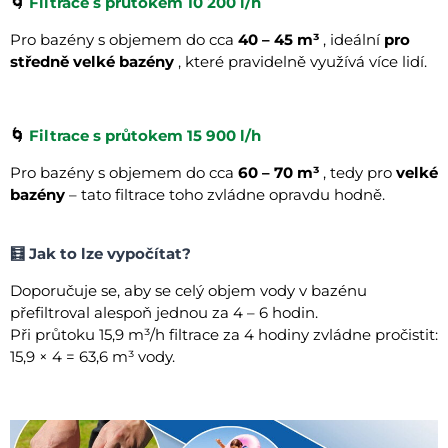
🌀
Filtrace s průtokem 10 200 l/h
Pro bazény s objemem do cca
40 – 45 m³
, ideální
pro
středně velké bazény
, které pravidelně využívá více lidí.
🌀
Filtrace s průtokem 15 900 l/h
Pro bazény s objemem do cca
60 – 70 m³
, tedy pro
velké
bazény
– tato filtrace toho zvládne opravdu hodně.
🧮 Jak to lze vypočítat?
Doporučuje se, aby se celý objem vody v bazénu
přefiltroval alespoň jednou za 4 – 6 hodin.
Při průtoku 15,9 m³/h filtrace za 4 hodiny zvládne pročistit:
15,9 × 4 = 63,6 m³ vody.