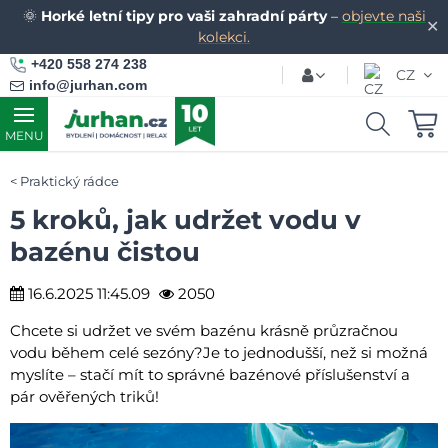
🌞
Horké letní tipy pro vaši zahradní párty
–
objevte naši
✕
kolekci.
+420 558 274 238
CZ
info@jurhan.com
MENU
Praktický rádce
5 kroků, jak udržet vodu v
bazénu čistou
16.6.2025 11:45.09
2050
Chcete si udržet ve svém bazénu krásně průzračnou
vodu během celé sezóny?Je to jednodušší, než si možná
myslíte – stačí mít to správné bazénové příslušenství a
pár ověřených triků!