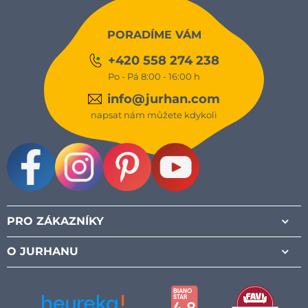
PORADÍME VÁM
+420 558 274 238
Po - Pá 8:00 - 16:00 h
info@jurhan.com
napsat nám můžete kdykoli
Facebook
Instagram
Pinterest
Youtube
PRO ZÁKAZNÍKY
O JURHANU