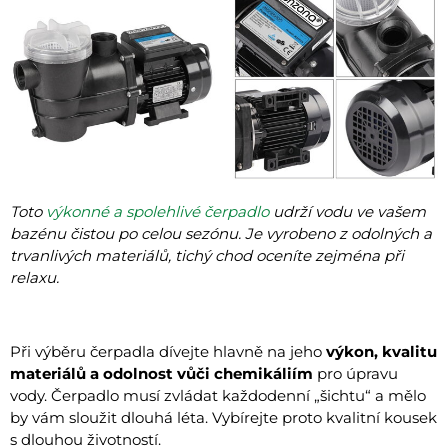
Toto
výkonné a spolehlivé čerpadlo
udrží vodu ve vašem
bazénu čistou po celou sezónu. Je vyrobeno z odolných a
trvanlivých materiálů, tichý chod oceníte zejména při
relaxu.
Při výběru čerpadla dívejte hlavně na jeho
výkon, kvalitu
materiálů a odolnost
vůči chemikáliím
pro úpravu
vody. Čerpadlo musí zvládat každodenní „šichtu“ a mělo
by vám sloužit dlouhá léta. Vybírejte proto kvalitní kousek
s dlouhou životností.