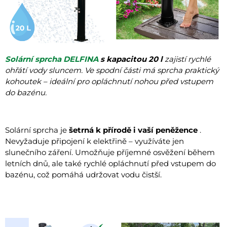
Solární sprcha DELFINA
s kapacitou 20 l
zajistí rychlé
ohřátí vody sluncem. Ve spodní části má sprcha praktický
kohoutek – ideální pro opláchnutí nohou před vstupem
do bazénu.
Solární sprcha je
šetrná k přírodě i vaší peněžence
.
Nevyžaduje připojení k elektřině – využíváte jen
slunečního záření. Umožňuje příjemné osvěžení během
letních dnů, ale také rychlé opláchnutí před vstupem do
bazénu, což pomáhá udržovat vodu čistší.