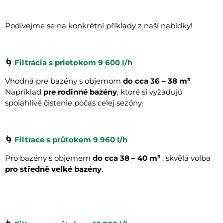
Podívejme se na konkrétní příklady z naší nabídky!
🌀
Filtrácia s prietokom 9 600 l/h
Vhodná pre bazény s objemom
do cca 36 – 38 m³
.
Napríklad
pre rodinné bazény
, ktoré si vyžadujú
spoľahlivé čistenie počas celej sezóny.
🌀
Filtrace s průtokem 9 960 l/h
Pro bazény s objemem
do cca 38 – 40 m³
, skvělá volba
pro středně velké bazény
.