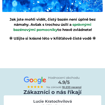
Jak jste mohli vidět, čistý bazén není úplně bez
námahy. Avšak s trochou úsilí a
správnými
bazénovými pomocníky
to hravě zvládnete!
🌞 Užijte si krásné léto v křišťálově čisté vodě
🌞
Hodnocení obchodu
4.9/5
★★★★★
Na základě
10.233 recenzí
Zákazníci o nás říkají
Lucie Kratochvílová