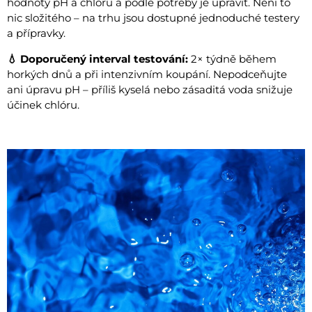
hodnoty pH a chlóru a podle potřeby je upravit. Není to
nic složitého – na trhu jsou dostupné jednoduché testery
a přípravky.
💧 Doporučený interval testování:
2× týdně během
horkých dnů a při intenzivním koupání. Nepodceňujte
ani úpravu pH – příliš kyselá nebo zásaditá voda snižuje
účinek chlóru.