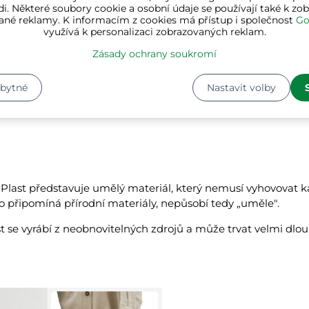
i. Některé soubory cookie a osobní údaje se používají také k zo
nešní době naleznete na trhu množství košů na prádlo s př
ané reklamy. K informacím z cookies má přístup i společnost
Go
y z plastu. Umělý ratan se podobá přírodnímu ratanu, má při
využívá k personalizaci zobrazovaných reklam.
Zásady ochrany soukromí
ové koše se snadno čistí. Stačí je otřít vlhkým hadrem nebo
ředkem.
zbytné
Nastavit volby
ký ratan je odolný vůči opotřebování a poškození, což znamen
há léta.
Plast představuje umělý materiál, který nemusí vyhovovat
o připomíná přírodní materiály, nepůsobí tedy „uměle".
t se vyrábí z neobnovitelných zdrojů a může trvat velmi dlouh