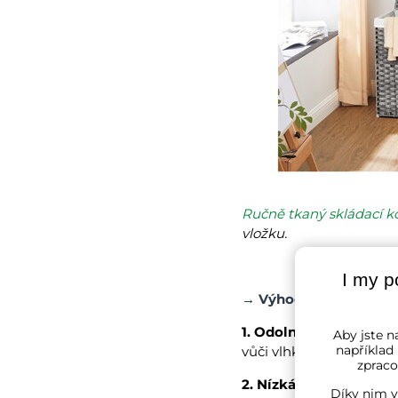
Ručně tkaný skládací k
vložku.
I my p
→
Výhody:
1. Odolnost vůči vlhkos
Aby jste na
například
vůči vlhkosti, skvěle se
zpraco
2. Nízká váha:
Plastové 
Díky nim v