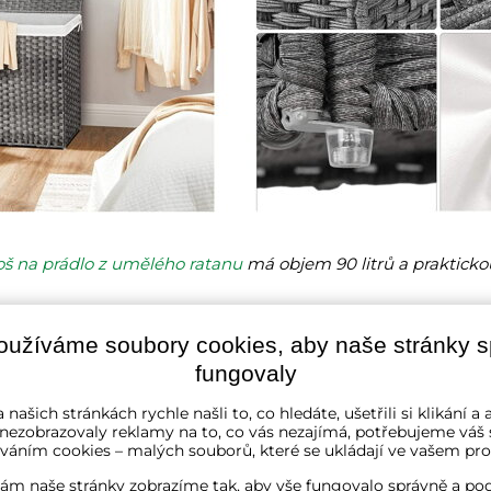
oš na prádlo z umělého ratanu
má objem 90 litrů a prakticko
oužíváme soubory cookies, aby naše stránky 
fungovaly
ti:
Benefit číslo jedna, který mnohé přesvědčí. Plastové koše
 našich stránkách rychle našli to, co hledáte, ušetřili si klikání 
 nezobrazovaly reklamy na to, co vás nezajímá, potřebujeme váš 
 proto hodí do koupelny.
váním cookies – malých souborů, které se ukládají ve vašem proh
koše na prádlo jsou lehké, praktické a jednoduše je přesunet
ám naše stránky zobrazíme tak, aby vše fungovalo správně a pod