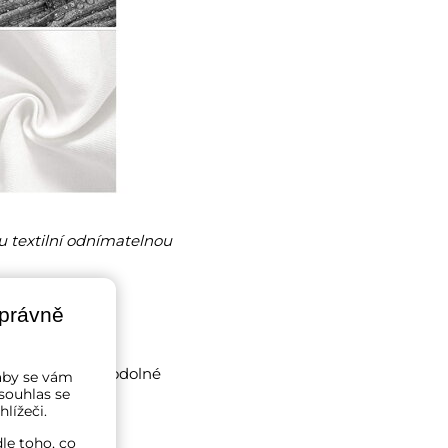
u textilní odnímatelnou
správně
 na prádlo jsou odolné
a aby se vám
souhlas se
lížeči.
e.
le toho, co