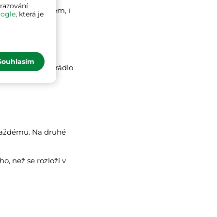
brazování
íjemným designem, i
ogle
, která je
rozený vzhled.
 je omýt vodou a
Souhlasím
á, že koše na prádlo
 každému. Na druhé
o, než se rozloží v