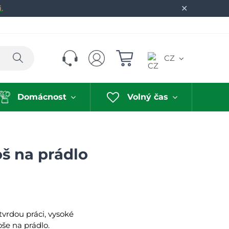
✕
.
Hledat
CZ
Domácnost
Volný čas
oš na prádlo
vrdou práci, vysoké
še na prádlo.