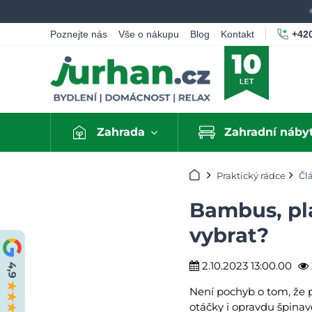
+420
Poznejte nás
Vše o nákupu
Blog
Kontakt
Zahrada
Zahradní náby
Úvod
Praktický rádce
Čl
Bambus, pla
vybrat?
2.10.2023 13:00.00
Není pochyb o tom, že p
otáčky i opravdu špinav