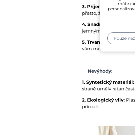
máte rád
3. Příjemný design:
V d
personalizov
přesto, že jsou vyroben
4. Snadná údržba:
Plast
jemným čistícím prost
Pouze ne
5. Trvanlivost:
Syntetic
vám mohou sloužit dlou
→
Nevýhody:
1. Syntetický materiál:
straně umělý ratan čast
2. Ekologický vliv:
Plas
přírodě.