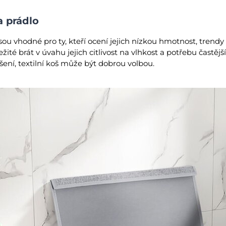
a prádlo
jsou vhodné pro ty, kteří ocení jejich nízkou hmotnost, trend
žité brát v úvahu jejich citlivost na vlhkost a potřebu častěj
šení, textilní koš může být dobrou volbou.