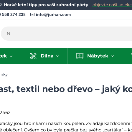
🌞
Horké letní tipy pro vaši zahradní párty
–
objevte naši kolekci
 558 274 238
info@jurhan.com
tek
Dílna
Nábytek
ánky
st, textil nebo dřevo – jaký k
2462
račky jsou hrdinkami našich koupelen. Zvládají každodenní t
é oblečení. Ovšem co by byla pračka bez svého „parťáka“ – ko