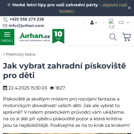
🌞
Horké letní tipy pro vaši zahradní párty
–
objevte naši
✕
kolekci.
+420 558 274 238
CZ
info@jurhan.com
MENU
Praktický rádce
Jak vybrat zahradní pískoviště
pro děti
22.4.2025 15:30.03
1827
Pískoviště je skvělým místem pro rozvíjení fantazie a
motorických dovedností vašich dětí. Jak ale vybrat to
správně? V našem praktickém průvodci vám ukážeme,
na co si dát při výběru pískoviště pozor a která kritéria
jsou ta nejdůležitější. Podívejme se na to krok za krokem!