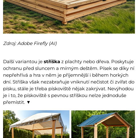
Zdroj: Adobe Firefly (AI)
Další variantou je
stříška
z plachty nebo dřeva. Poskytuje
ochranu před sluncem a mírným deštěm. Písek se díky ní
nepřehřívá a hra v něm je příjemnější i během horkých
dní. Stříška však nezabraňuje vniknutí nečistot či zvířat do
písku, stále je třeba pískoviště nějak zakrývat. Nevýhodou
je i to, že pískoviště s pevnou stříškou nelze jednoduše
přemístit. ▼