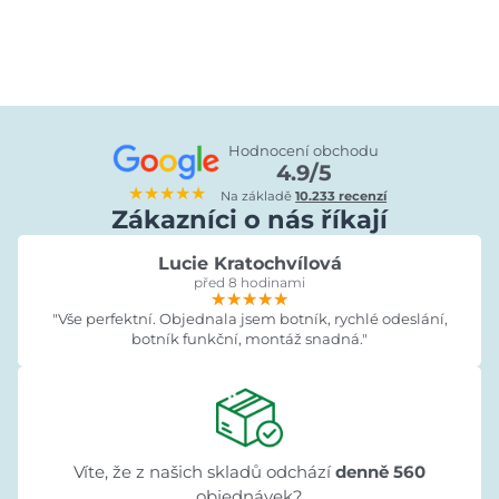
Hodnocení obchodu
4.9/5
★★★★★
Na základě
10.233 recenzí
Zákazníci o nás říkají
Lucie Kratochvílová
před 8 hodinami
★★★★★
★★★★★
★★★★★
"Vše perfektní. Objednala jsem botník, rychlé odeslání,
botník funkční, montáž snadná."
Víte, že z našich skladů odchází
denně 560
objednávek?