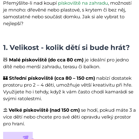
Přemýšlíte-li nad koupí
pískoviště na zahradu
, možností
je mnoho: dřevěné nebo plastové, s krytem či bez něj,
samostatné nebo součást domku. Jak si ale vybrat to
nejlepší?
1. Velikost - kolik dětí si bude hrát?
🧸
Malé pískoviště (do cca 80 cm)
je ideální pro jedno
dítě nebo menší zahradu, terasu či balkon.
🏰
Střední pískoviště (cca 80 – 150 cm)
nabízí dostatek
prostoru pro 2 – 4 děti, umožňuje větší kreativitu při hře.
Využijete ho i tehdy, když k vám často chodí kamarádi se
svými ratolestmi.
⛱️
Velké pískoviště (nad 150 cm)
se hodí, pokud máte 3 a
více dětí nebo chcete pro své děti opravdu velký prostor
pro hraní.