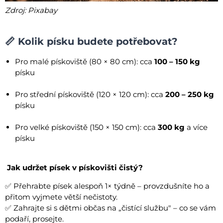
Zdroj: Pixabay
📏 Kolik písku budete potřebovat?
Pro malé pískoviště (80 × 80 cm): cca
100 – 150 kg
písku
Pro střední pískoviště (120 × 120 cm): cca
200 – 250 kg
písku
Pro velké pískoviště (150 × 150 cm): cca
300 kg
a více
písku
Jak udržet písek v pískovišti čistý?
✅ Přehrabte písek alespoň 1× týdně – provzdušníte ho a
přitom vyjmete větší nečistoty.
✅ Zahrajte si s dětmi občas na „čistící službu" – co se vám
podaří, prosejte.