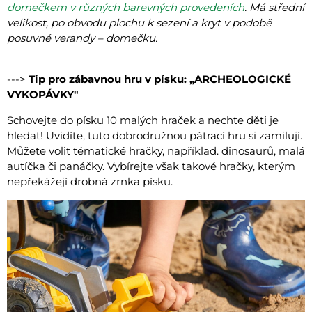
domečkem v různých barevných provedeních
. Má střední
velikost, po obvodu plochu k sezení a kryt v podobě
posuvné verandy – domečku.
--->
Tip pro zábavnou hru v písku: „ARCHEOLOGICKÉ
VYKOPÁVKY"
Schovejte do písku 10 malých hraček a nechte děti je
hledat! Uvidíte, tuto dobrodružnou pátrací hru si zamilují.
Můžete volit tématické hračky, například. dinosaurů, malá
autíčka či panáčky. Vybírejte však takové hračky, kterým
nepřekážejí drobná zrnka písku.