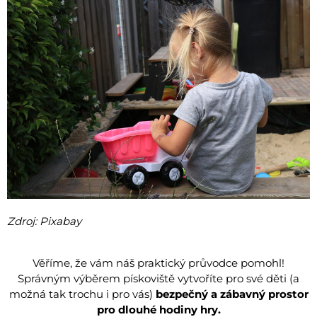
Zdroj: Pixabay
Věříme, že vám náš praktický průvodce pomohl!
Správným výběrem pískoviště vytvoříte pro své děti (a
možná tak trochu i pro vás)
bezpečný a zábavný prostor
pro dlouhé hodiny hry.