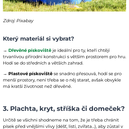
Zdroj: Pixabay
Který materiál si vybrat?
→
Dřevěné pískoviště
je ideální pro ty, kteří chtějí
trvanlivou přírodní konstrukci s větším prostorem pro hru.
Hodí se do středních a větších zahrad.
→
Plastové pískoviště
se snadno přesouvá, hodí se pro
menší prostory, není třeba se o něj starat, avšak obvykle
má kratší životnost než dřevěné.
3. Plachta, kryt, stříška či domeček?
Určitě se všichni shodneme na tom, že je třeba chránit
písek před vnějšími vlivy (déšť, listí, zvířata...), aby zůstal v