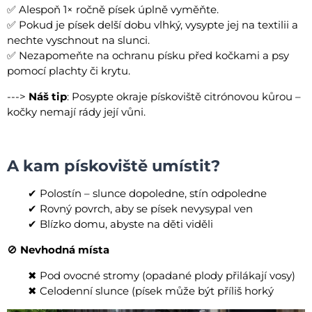
✅ Alespoň 1× ročně písek úplně vyměňte.
✅ Pokud je písek delší dobu vlhký, vysypte jej na textilii a
nechte vyschnout na slunci.
✅ Nezapomeňte na ochranu písku před kočkami a psy
pomocí plachty či krytu.
--->
Náš tip
: Posypte okraje pískoviště citrónovou kůrou –
kočky nemají rády její vůni.
A kam pískoviště umístit?
✔ Polostín – slunce dopoledne, stín odpoledne
✔ Rovný povrch, aby se písek nevysypal ven
✔ Blízko domu, abyste na děti viděli
🚫
Nevhodná místa
✖ Pod ovocné stromy (opadané plody přilákají vosy)
✖ Celodenní slunce (písek může být příliš horký