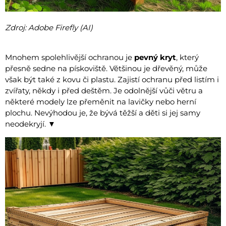
Zdroj: Adobe Firefly (AI)
Mnohem spolehlivější ochranou je
pevný kryt
, který
přesně sedne na pískoviště. Většinou je dřevěný, může
však být také z kovu či plastu. Zajistí ochranu před listím i
zvířaty, někdy i před deštěm. Je odolnější vůči větru a
některé modely lze přeměnit na lavičky nebo herní
plochu. Nevýhodou je, že bývá těžší a děti si jej samy
neodekryjí. ▼