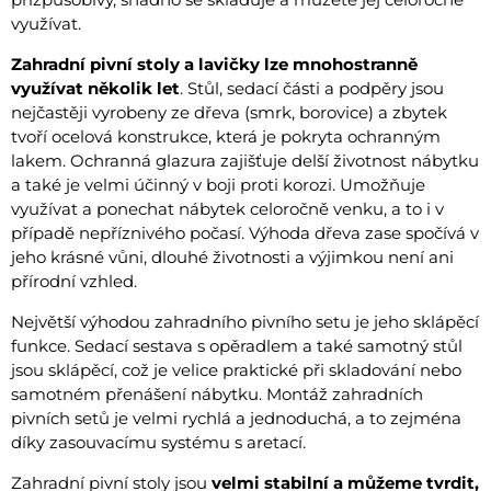
využívat.
Zahradní pivní stoly a lavičky lze mnohostranně
využívat několik let
. Stůl, sedací části a podpěry jsou
nejčastěji vyrobeny ze dřeva (smrk, borovice) a zbytek
tvoří ocelová konstrukce, která je pokryta ochranným
lakem. Ochranná glazura zajišťuje delší životnost nábytku
a také je velmi účinný v boji proti korozi. Umožňuje
využívat a ponechat nábytek celoročně venku, a to i v
případě nepříznivého počasí. Výhoda dřeva zase spočívá v
jeho krásné vůni, dlouhé životnosti a výjimkou není ani
přírodní vzhled.
Největší výhodou zahradního pivního setu je jeho sklápěcí
funkce. Sedací sestava s opěradlem a také samotný stůl
jsou sklápěcí, což je velice praktické při skladování nebo
samotném přenášení nábytku. Montáž zahradních
pivních setů je velmi rychlá a jednoduchá, a to zejména
díky zasouvacímu systému s aretací.
Zahradní pivní stoly jsou
velmi stabilní a můžeme tvrdit,