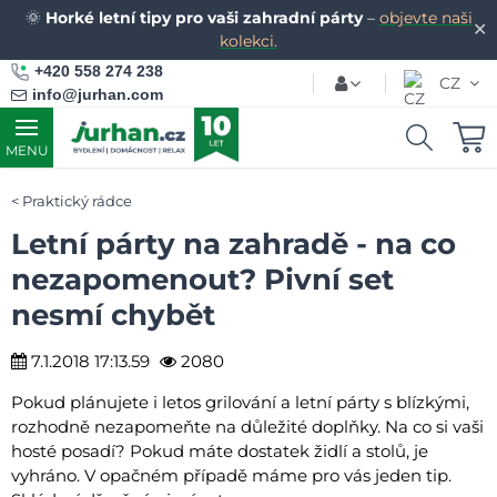
🌞
Horké letní tipy pro vaši zahradní párty
–
objevte naši
✕
kolekci.
+420 558 274 238
CZ
info@jurhan.com
MENU
Praktický rádce
Letní párty na zahradě - na co
nezapomenout? Pivní set
nesmí chybět
7.1.2018 17:13.59
2080
Pokud plánujete i letos grilování a letní párty s blízkými,
rozhodně nezapomeňte na důležité doplňky. Na co si vaši
hosté posadí? Pokud máte dostatek židlí a stolů, je
vyhráno. V opačném případě máme pro vás jeden tip.