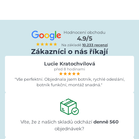
Hodnocení obchodu
4.9/5
★★★★★
Na základě
10.233 recenzí
Zákazníci o nás říkají
Lucie Kratochvílová
před 8 hodinami
★★★★★
★★★★★
★★★★★
"Vše perfektní. Objednala jsem botník, rychlé odeslání,
botník funkční, montáž snadná."
Víte, že z našich skladů odchází
denně 560
objednávek?