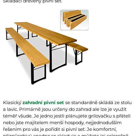
Skládací dřevěný pivní set.
Klasický
zahradní pivní set
se standardně skládá ze stolu
a lavic. Primárně jsou určeny do zahrad ale lze je využít
téměř všude. Je jedno jestli plánujete grilovačku s přáteli
nebo jste majitelem menší hospody, nejjednodušším
řešením pro vás je pořídit si pivní set. Je komfortní,
přizpůsobivý, snadno se skladuje a můžete jej celoročně