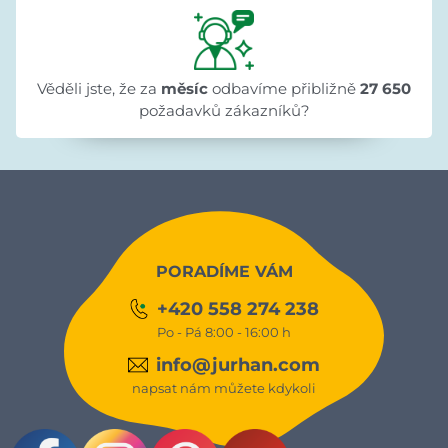
Věděli jste, že za
měsíc
odbavíme přibližně
27 650
požadavků zákazníků?
PORADÍME VÁM
+420 558 274 238
Po - Pá 8:00 - 16:00 h
info@jurhan.com
napsat nám můžete kdykoli