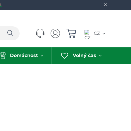
✕
.
Hledat
CZ
Domácnost
Volný čas