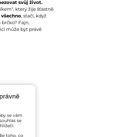
ezovat svůj život.
íkem", který žije šťastně
t všechno
, stačí, když
u brčko? Fajn,
ěcí může být právě
správně
a aby se vám
souhlas se
lížeči.
le toho, co