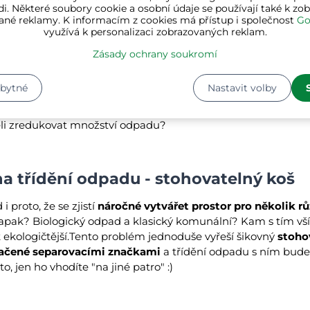
Funkční
i. Některé soubory cookie a osobní údaje se používají také k zo
ané reklamy. K informacím z cookies má přístup i společnost
Go
využívá k personalizaci zobrazovaných reklam.
evřít video v novém okně
Zásady ochrany soukromí
zbytné
Nastavit volby
li zredukovat množství odpadu?
na třídění odpadu - stohovatelný koš
i proto, že se zjistí
náročné vytvářet prostor pro několik r
rapak? Biologický odpad a klasický komunální? Kam s tím vš
k ekologičtější.Tento problém jednoduše vyřeší šikovný
stoho
načené separovacími značkami
a třídění odpadu s ním bude 
, jen ho vhodíte "na jiné patro" :)