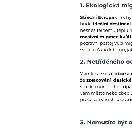
1. Ekologická mi
Střední Evropa
vrtochy
bude
ideální destinac
nesnesitelnému teplu 
masivní migrace kvůl
pozitivní postoj vůči 
svou troškou k tomu, ja
2. Netříděného o
Všimli jste si,
že obce a
že
zpracování klasick
více komunálního odpadu
vám město nebo obec uk
procesu i vašich soused
3. Nemusíte být e