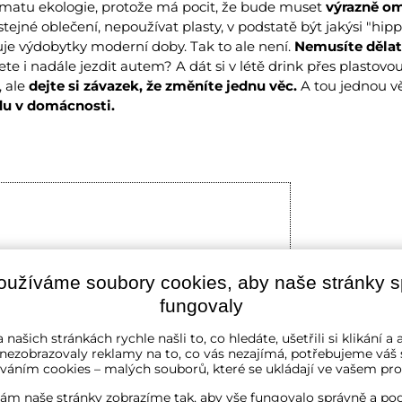
ématu ekologie, protože má pocit, že bude muset
výrazně om
stejné oblečení, nepoužívat plasty, v podstatě být jakýsi "hipp
je výdobytky moderní doby. Tak to ale není.
Nemusíte děla
te i nadále jezdit autem? A dát si v létě drink přes plastovo
 ale
dejte si závazek, že změníte jednu věc.
A tou jednou v
du v domácnosti.
jsou blokovány Volbami soukromí
oužíváme soubory cookies, aby naše stránky 
fungovaly
te si načíst Youtube video?
 našich stránkách rychle našli to, co hledáte, ušetřili si klikání 
Povolit jednou
 nezobrazovaly reklamy na to, co vás nezajímá, potřebujeme váš 
váním cookies – malých souborů, které se ukládají ve vašem proh
matovat - souhlas s druhem cookie:
ám naše stránky zobrazíme tak, aby vše fungovalo správně a pod