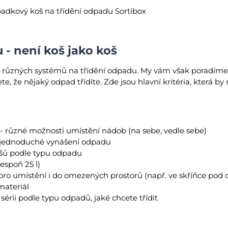
padkový koš na třídění odpadu Sortibox
 - není koš jako koš
různých systémů na třídění odpadu. My vám však poradíme, j
, že nějaký odpad třídíte. Zde jsou hlavní kritéria, která by
- různé možnosti umístění nádob (na sebe, vedle sebe)
 jednoduché vynášení odpadu
šů podle typu odpadu
espoň 25 l)
ro umístění i do omezených prostorů (např. ve skříňce pod
ateriál
sérii podle typu odpadů, jaké chcete třídit