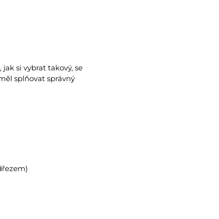
ak si vybrat takový, se
 měl splňovat správný
 dřezem)