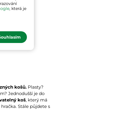
brazování
ogle
, která je
Souhlasím
ůzných košů.
Plasty?
ím? Jednodušší je do
vatelný koš
, který má
hračka. Stále půjdete s