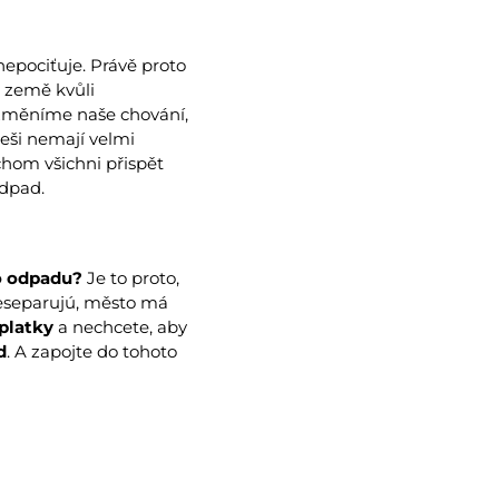
epociťuje. Právě proto
é země kvůli
ezměníme naše chování,
eši nemají velmi
chom všichni přispět
odpad.
o odpadu?
Je to proto,
separujú, město má
oplatky
a nechcete, aby
d
. A zapojte do tohoto