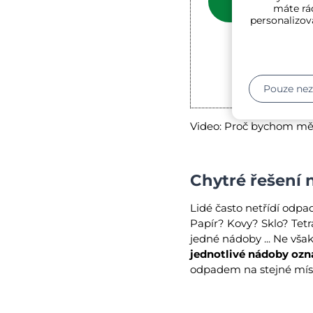
máte rád
personalizov
Ot
Pouze ne
Video: Proč bychom mě
Chytré řešení 
Lidé často netřídí odpad 
Papír? Kovy? Sklo? Tet
jedné nádoby ... Ne vša
jednotlivé nádoby oz
odpadem na stejné místo