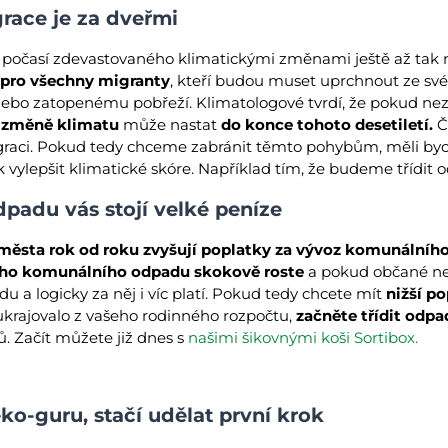
grace je za dveřmi
 počasí zdevastovaného klimatickými změnami ještě až tak n
í pro všechny migranty
, kteří budou muset uprchnout ze sv
nebo zatopenému pobřeží. Klimatologové tvrdí, že pokud n
i změně klimatu
může nastat
do konce tohoto desetiletí.
Č
migraci. Pokud tedy chceme zabránit těmto pohybům, měli by
k vylepšit klimatické skóre. Například tím, že budeme třídit 
dpadu vás stojí velké peníze
 města rok od roku zvyšují poplatky za vývoz komunálníh
ého komunálního odpadu skokově roste
a pokud občané ne
 a logicky za něj i víc platí. Pokud tedy chcete mít
nižší p
rajovalo z vašeho rodinného rozpočtu,
začněte třídit odpa
ů. Začít můžete již dnes s
našimi šikovnými koši Sortibox.
ko-guru, stačí udělat první krok