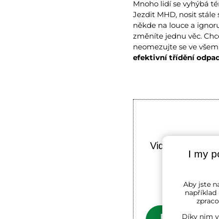
Mnoho lidí se vyhýbá t
Jezdit MHD, nosit stále 
někde na louce a ignoru
změníte jednu věc. Chce
neomezujte se ve všem,
efektivní třídění odpa
Videa Youtube 
I my p
Přeje
Aby jste na
například
zpraco
Povolit a zapa
Díky nim v