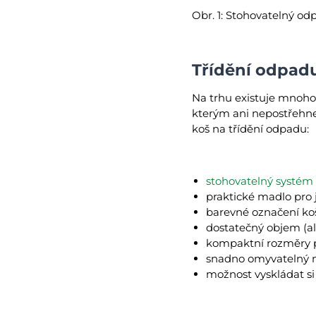
Obr. 1: Stohovatelný od
Třídění odpadu
Na trhu existuje mnoho 
kterým ani nepostřehnete
koš na třídění odpadu:
stohovatelný systém
praktické madlo pro
barevné označení ko
dostatečný objem (al
kompaktní rozměry p
snadno omyvatelný m
možnost vyskládat si 