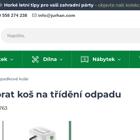
🌞
Horké letní tipy pro vaši zahradní párty
–
objevte naši kolekci
 558 274 238
info@jurhan.com
tek
Dílna
Nábytek
padkové koše
brat koš na třídění odpadu
763