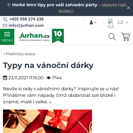
🌞
Horké letní tipy pro vaši zahradní párty
–
objevte naši
✕
kolekci.
+420 558 274 238
CZ
info@jurhan.com
MENU
Praktický rádce
Typy na vánoční dárky
23.11.2021 11:15.00
1744
Nevíte si rady s vánočními dárky? Inspirujte se u nás!
Přinášíme vám nápady, čímž obdarovat své blízké i
známé, malé i velké. ↓