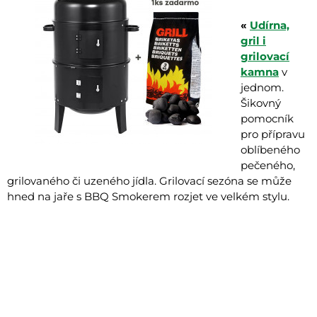
«
Udírna,
gril i
grilovací
kamna
v
jednom.
Šikovný
pomocník
pro přípravu
oblíbeného
pečeného, ​​
grilovaného či uzeného jídla. Grilovací sezóna se může
hned na jaře s BBQ Smokerem rozjet ve velkém stylu.