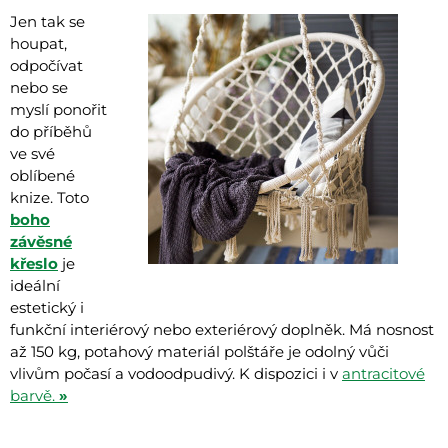
Jen tak se
houpat,
odpočívat
nebo se
myslí ponořit
do příběhů
ve své
oblíbené
knize. Toto
boho
závěsné
křeslo
je
ideální
estetický i
funkční interiérový nebo exteriérový doplněk. Má nosnost
až 150 kg, potahový materiál polštáře je odolný vůči
vlivům počasí a vodoodpudivý. K dispozici i v
antracitové
barvě.
»