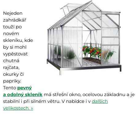
Nejeden
zahrádkář
touží po
novém
skleníku, kde
by si mohl
vypěstovat
chutná
rajčata,
okurky či
papriky.
Tento
pevný
a odolný skleník
má střešní okno, ocelovou základnu a je
stabilní i při silném větru. V nabídce i v
dalších
velikostech. »