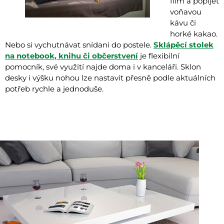
film a popíjet
voňavou
kávu či
horké kakao.
Nebo si vychutnávat snídani do postele.
Sklápěcí stolek
na notebook, knihu či občerstvení
je flexibilní
pomocník, své využití najde doma i v kanceláři. Sklon
desky i výšku nohou lze nastavit přesně podle aktuálních
potřeb rychle a jednoduše.