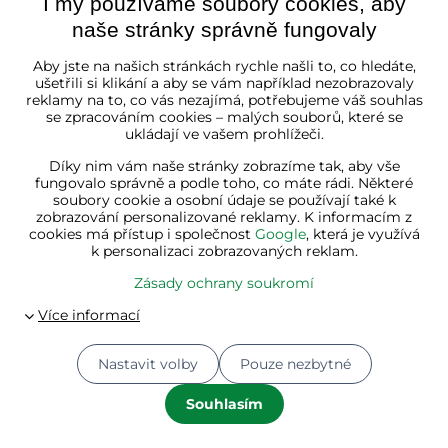
I my používáme soubory cookies, aby
Slyšeli jste už o stolku, jehož tvar si můžete libovolně
naše stránky správně fungovaly
měnit?
Otočný konferenční stolek
dokáže díky
pohyblivým vrchním dvěma patrům rázem změnit svůj
Aby jste na našich stránkách rychle našli to, co hledáte,
ušetřili si klikání a aby se vám například nezobrazovaly
charakter a dodat obývací místnosti nový vzhled. V naší
reklamy na to, co vás nezajímá, potřebujeme váš souhlas
nabídce také
v dalších barvách a rozměrech.
»
se zpracováním cookies – malých souborů, které se
ukládají ve vašem prohlížeči.
Díky nim vám naše stránky zobrazíme tak, aby vše
fungovalo správně a podle toho, co máte rádi. Některé
soubory cookie a osobní údaje se používají také k
zobrazování personalizované reklamy. K informacím z
cookies má přístup i společnost
Google
, která je využívá
k personalizaci zobrazovaných reklam.
Zásady ochrany soukromí
«
S touto
vychytávkou
Nastavit volby
Pouze nezbytné
bude ve
skříni nebo
Souhlasím
skříňce na
boty více