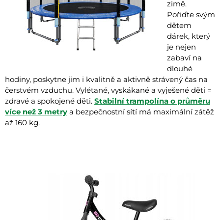
zimě.
Pořiďte svým
dětem
dárek, který
je nejen
zabaví na
dlouhé
hodiny, poskytne jim i kvalitně a aktivně strávený čas na
čerstvém vzduchu. Vylétané, vyskákané a vyješené děti =
zdravé a spokojené děti.
Stabilní trampolína o průměru
více než 3 metry
a bezpečnostní sítí má maximální zátěž
až 160 kg.