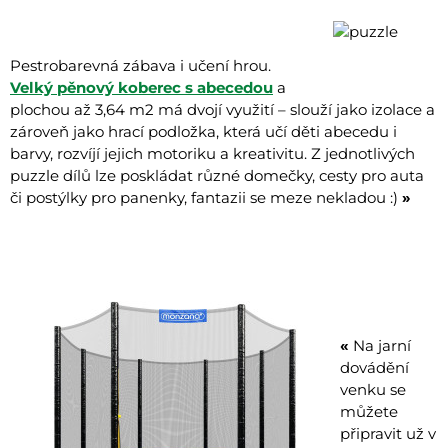
Pestrobarevná zábava i učení hrou.
Velký pěnový koberec s abecedou
a
plochou až 3,64 m2 má dvojí využití – slouží jako izolace a
zároveň jako hrací podložka, která učí děti abecedu i
barvy, rozvíjí jejich motoriku a kreativitu. Z jednotlivých
puzzle dílů lze poskládat různé domečky, cesty pro auta
či postýlky pro panenky, fantazii se meze nekladou :)
»
«
Na jarní
dovádění
venku se
můžete
připravit už v