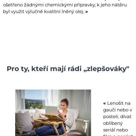
ošetřeno žádnými chemickými přípravky, k jeho nátěru
byl využit výlučně kvalitní lněný olej.
»
Pro ty, kteří mají rádi „zlepšováky"
«
Lenošit na
gauči nebo v
posteli, dívat
oblíbený
seriál nebo