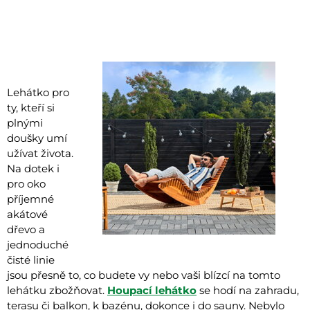
Lehátko pro
ty, kteří si
plnými
doušky umí
užívat života.
Na dotek i
pro oko
příjemné
akátové
dřevo a
jednoduché
čisté linie
jsou přesně to, co budete vy nebo vaši blízcí na tomto
lehátku zbožňovat.
Houpací lehátko
se hodí na zahradu,
terasu či balkon, k bazénu, dokonce i do sauny. Nebylo