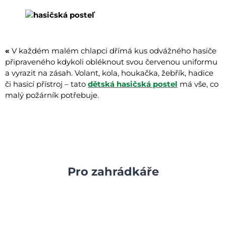
«
V každém malém chlapci dřímá kus odvážného hasiče
připraveného kdykoli obléknout svou červenou uniformu
a vyrazit na zásah. Volant, kola, houkačka, žebřík, hadice
či hasicí přístroj – tato
dětská hasičská postel
má vše, co
malý požárník potřebuje.
Pro zahrádkáře