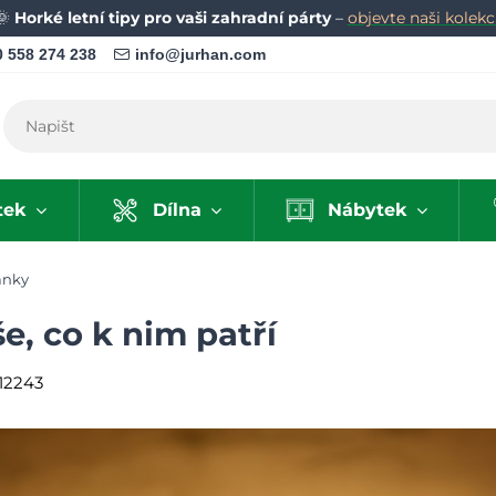
🌞
Horké letní tipy pro vaši zahradní párty
–
objevte naši kolekci
 558 274 238
info@jurhan.com
tek
Dílna
Nábytek
ánky
e, co k nim patří
12243