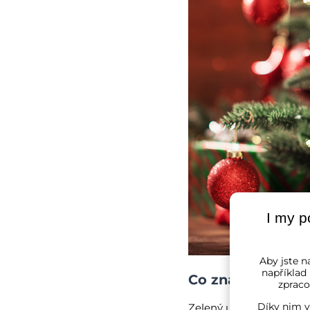
I my p
Aby jste na
například
Co znamená váno
zpraco
Díky nim v
Zelený uprostřed zimy b