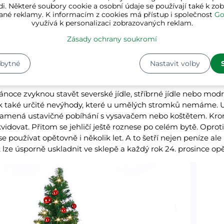
i. Některé soubory cookie a osobní údaje se používají také k zo
oslavu Vánoc. Větvičky však měly i pomáhat v odháněni všeho
ané reklamy. K informacím z cookies má přístup i společnost
Go
 v roce 1419 v Nemocnici sv. ducha ve Freiburgu. Byl ověšený 
využívá k personalizaci zobrazovaných reklam.
ny malé sáčky. Kolem roku 1800 se stalo moderním postavit 
Zásady ochrany soukromí
ky ještě visely ze stropu, pokud bylo v pokoji málo místa. Teprv
svíčky na vánočním stromku.
zbytné
Nastavit volby
 stromek alternativou k pravé vánoční Jedl
Vánoce zvyknou stavět severské jídle, stříbrné jídle nebo mod
 také určité nevýhody, které u umělých stromků nemáme. U
 znamená ustavičné pobíhání s vysavačem nebo koštětem. Kro
kvidovat. Přitom se jehličí ještě roznese po celém bytě. Opro
 se používat opětovně i několik let. A to šetří nejen peníze ale i
ze úsporně uskladnit ve sklepě a každý rok 24. prosince opět