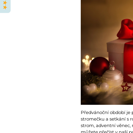
Předvánoční období je 
stromečku a setkání s r
strom, adventní věnec, 
můžete přečíst v naší 