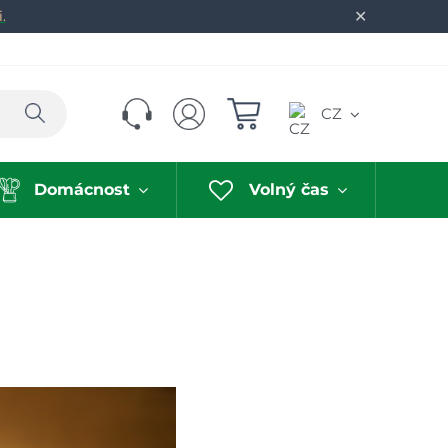
✕
.
Hledat
CZ
Domácnost
Volný čas