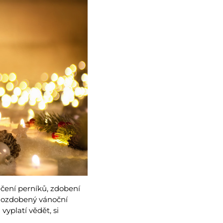
čení perníků, zdobení
í: ozdobený vánoční
yplatí vědět, si