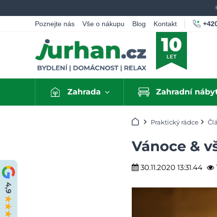
+420
Poznejte nás
Vše o nákupu
Blog
Kontakt
Zahrada
Zahradní náby
Úvod
Praktický rádce
Čl
Vánoce & vš
30.11.2020 13:31.44