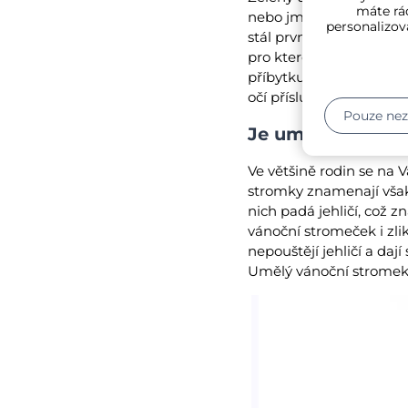
máte rád
nebo jmelí větvičky na 
personalizov
stál první vánoční strom
pro které byly vyhotove
příbytku. Nejdříve strom
očí příslušníků rodiny 
Pouze ne
Je umělý vánoční
Ve většině rodin se na 
stromky znamenají však
nich padá jehličí, což
vánoční stromeček i zli
nepouštějí jehličí a dají
Umělý vánoční stromek l