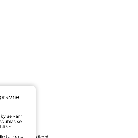
správně
a aby se vám
souhlas se
lížeči.
le toho, co
obě se věšely jedlové