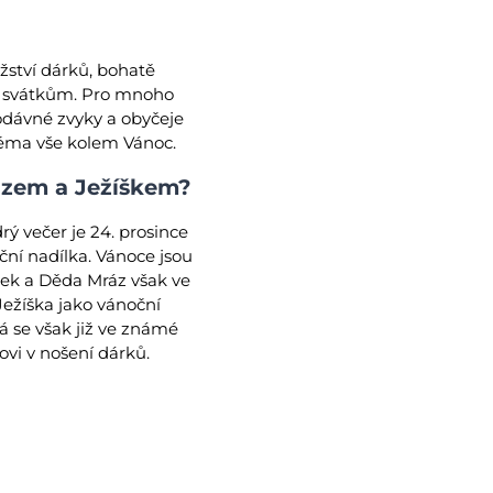
žství dárků, bohatě
ím svátkům. Pro mnoho
rodávné zvyky a obyčeje
 téma vše kolem Vánoc.
ázem a Ježíškem?
rý večer je 24. prosince
ční nadílka. Vánoce jsou
íšek a Děda Mráz však ve
Ježíška jako vánoční
á se však již ve známé
ovi v nošení dárků.