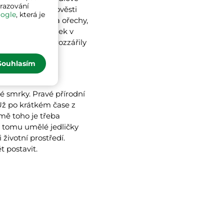
brazování
 zlého. Podle pověsti
ogle
, která je
perníky, jablky a ořechy,
si vánoční stromek v
e v 19. století rozzářily
Souhlasím
ičce?
ré smrky. Pravé přírodní
ž po krátkém čase z
mě toho je třeba
ti tomu umělé jedličky
 životní prostředí.
 postavit.