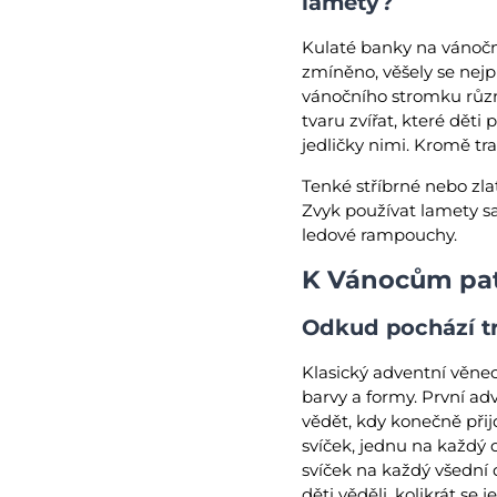
lamety?
Kulaté banky na vánočn
zmíněno, věšely se nejp
vánočního stromku různo
tvaru zvířat, které děti
jedličky nimi. Kromě tr
Tenké stříbrné nebo zl
Zvyk používat lamety sa
ledové rampouchy.
K Vánocům patř
Odkud pochází t
Klasický adventní věnec 
barvy a formy. První a
vědět, kdy konečně přij
svíček, jednu na každý
svíček na každý všední 
děti věděli, kolikrát s