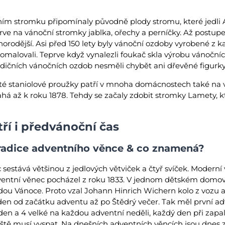
ím stromku připomínaly původně plody stromu, které jedli A
rve na vánoční stromky jablka, ořechy a perníčky. Až postu
rodější. Asi před 150 lety byly vánoční ozdoby vyrobené z ka
 pomalovali. Teprve když vynalezli foukač skla výrobu vánočníc
adičních vánočních ozdob nesměli chybět ani dřevěné figurky 
até staniolové proužky patří v mnoha domácnostech také na 
há až k roku 1878. Tehdy se začaly zdobit stromky Lamety, k
í i předvánoční čas
radice adventního věnce & co znamená?
sestává většinou z jedlových větviček a čtyř svíček. Moderní 
dventní věnec pocházel z roku 1833. V jednom dětském domov
dou Vánoce. Proto vzal Johann Hinrich Wichern kolo z vozu a
 den od začátku adventu až po Štědrý večer. Tak měl první a
den a 4 velké na každou adventní neděli, každý den při zapal
e ještě musí vyspat. Na dnešních adventních věncích jsou dnes