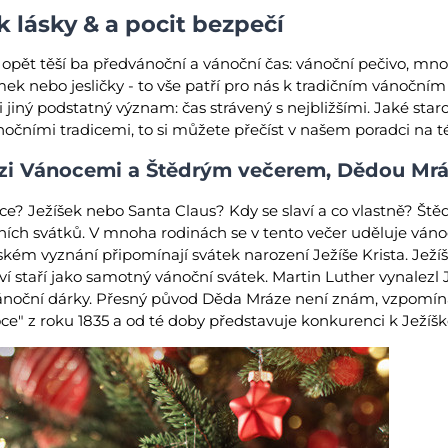
k lásky & a pocit bezpečí
 opět těší ba předvánoční a vánoční čas: vánoční pečivo, mno
ek nebo jesličky - to vše patří pro nás k tradičním vánočn
i jiný podstatný význam: čas strávený s nejbližšími. Jaké sta
ánočními tradicemi, to si můžete přečíst v našem poradci na
mezi Vánocemi a Štědrým večerem, Dědou Mr
e? Ježíšek nebo Santa Claus? Kdy se slaví a co vlastně? Štěd
ních svátků. V mnoha rodinách se v tento večer uděluje váno
nském vyznání připomínají svátek narození Ježíše Krista. Jež
ví staří jako samotný vánoční svátek. Martin Luther vynalezl 
 vánoční dárky. Přesný původ Děda Mráze není znám, vzpomín
oce" z roku 1835 a od té doby představuje konkurenci k Ježíšk