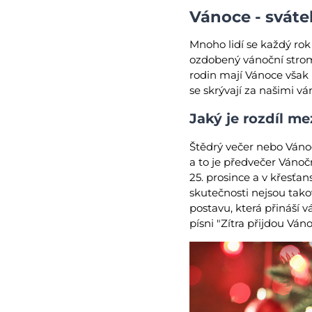
Vánoce - sváte
Mnoho lidí se každý rok
ozdobený vánoční strom
rodin mají Vánoce však 
se skrývají za našimi v
Jaký je rozdíl 
Štědrý večer nebo Vánoc
a to je předvečer Vánoč
25. prosince a v křesťa
skutečnosti nejsou tako
postavu, která přináší
písni "Zítra přijdou Ván