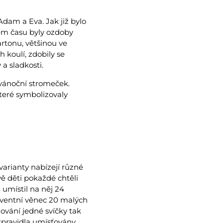
dam a Eva. Jak již bylo
pem času byly ozdoby
rtonu, většinou ve
h koulí, zdobily se
a sladkosti.
vánoční stromeček.
teré symbolizovaly
varianty nabízejí různé
ě děti pokaždé chtěli
 umístil na něj 24
dventní věnec 20 malých
ování jedné svíčky tak
 zpravidla umísťovány