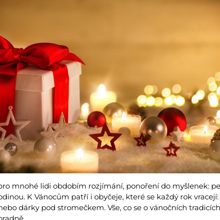
pro mnohé lidi obdobím rozjímání, ponoření do myšlenek: pe
odinou. K Vánocům patří i obyčeje, které se každý rok vracej
nebo dárky pod stromečkem. Vše, co se o vánočních tradicích v
poradně.