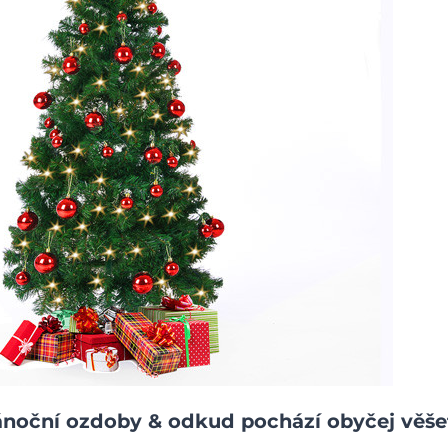
ánoční ozdoby & odkud pochází obyčej věše