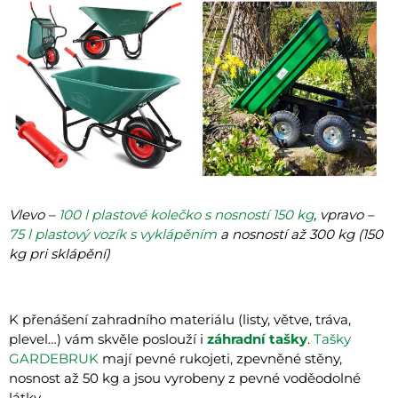
Vlevo –
100 l plastové kolečko s nosností 150 kg
, vpravo –
75 l plastový vozík s vyklápěním
a nosností až 300 kg (150
kg pri sklápění)
K přenášení zahradního materiálu (listy, větve, tráva,
plevel…) vám skvěle poslouží i
záhradní tašky
.
Tašky
GARDEBRUK
mají pevné rukojeti, zpevněné stěny,
nosnost až 50 kg a jsou vyrobeny z pevné voděodolné
látky.