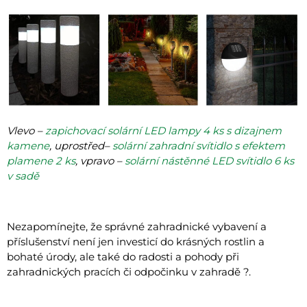
Vlevo –
zapichovací solární LED lampy 4 ks s dizajnem
kamene
, uprostřed–
solární zahradní svítidlo s efektem
plamene 2 ks
, vpravo –
solární nástěnné LED svítidlo 6 ks
v sadě
Nezapomínejte, že správné zahradnické vybavení a
příslušenství není jen investicí do krásných rostlin a
bohaté úrody, ale také do radosti a pohody při
zahradnických pracích či odpočinku v zahradě ?.