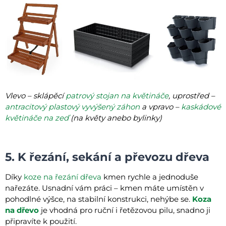
Vlevo – sklápěcí
patrový stojan na květináče
, uprostřed –
antracitový plastový vyvýšený záhon
a vpravo –
kaskádové
květináče na zeď
(na květy anebo bylinky)
5. K řezání, sekání a převozu dřeva
Díky
koze na řezání dřeva
kmen rychle a jednoduše
nařezáte. Usnadní vám práci – kmen máte umístěn v
pohodlné výšce, na stabilní konstrukci, nehýbe se.
Koza
na dřevo
je vhodná pro ruční i řetězovou pilu, snadno ji
připravíte k použití.