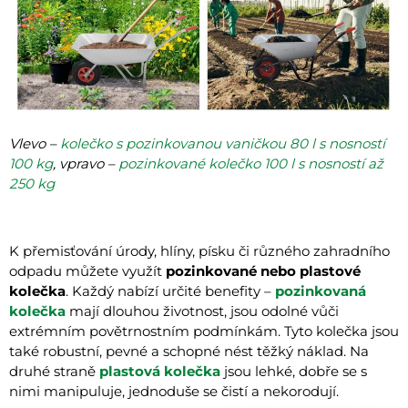
Vlevo –
kolečko s pozinkovanou vaničkou 80 l s nosností
100 kg
, vpravo –
pozinkované kolečko 100 l s nosností až
250 kg
K přemisťování úrody, hlíny, písku či různého zahradního
odpadu můžete využít
pozinkované nebo plastové
kolečka
. Každý nabízí určité benefity –
pozinkovaná
kolečka
mají dlouhou životnost, jsou odolné vůči
extrémním povětrnostním podmínkám. Tyto kolečka jsou
také robustní, pevné a schopné nést těžký náklad. Na
druhé straně
plastová kolečka
jsou lehké, dobře se s
nimi manipuluje, jednoduše se čistí a nekorodují.