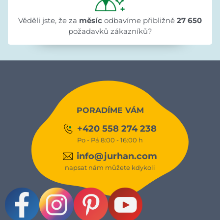
Věděli jste, že za
měsíc
odbavíme přibližně
27 650
požadavků zákazníků?
PORADÍME VÁM
+420 558 274 238
Po - Pá 8:00 - 16:00 h
info@jurhan.com
napsat nám můžete kdykoli