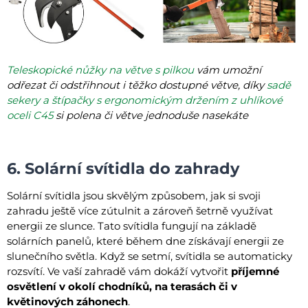
Teleskopické nůžky na větve s pilkou
vám umožní
odřezat či odstřihnout i těžko dostupné větve, díky
s
adě
sekery a štípačky s ergonomickým držením z uhlíkové
oceli C45
s
i polena či větve jednoduše nasekáte
6. Solární svítidla do zahrady
Solární svítidla jsou skvělým způsobem, jak si svoji
zahradu ještě více zútulnit a zároveň šetrně využívat
energii ze slunce. Tato svítidla fungují na základě
solárních panelů, které během dne získávají energii ze
slunečního světla. Když se setmí, svítidla se automaticky
rozsvítí. Ve vaší zahradě vám dokáží vytvořit
příjemné
osvětlení v okolí chodníků, na terasách či v
květinových záhonech
.