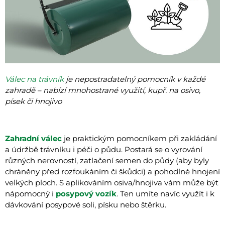
Válec na trávník
je nepostradatelný pomocník v každé
zahradě – nabízí mnohostrané využití, kupř. na osivo,
písek či hnojivo
Zahradní válec
je praktickým pomocníkem při zakládání
a údržbě trávníku i péči o půdu. Postará se o vyrování
různých nerovností, zatlačení semen do půdy (aby byly
chráněny před rozfoukáním či škůdci) a pohodlné hnojení
velkých ploch. S aplikováním osiva/hnojiva vám může být
nápomocný i
posypový vozík
. Ten umíte navíc využít i k
dávkování posypové soli, písku nebo štěrku.