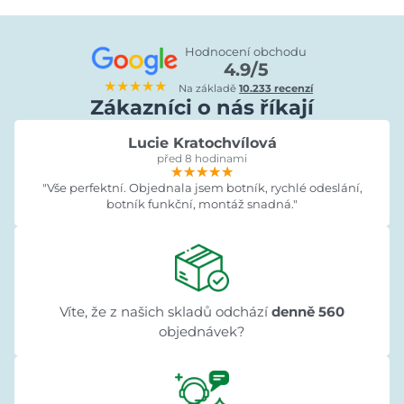
Hodnocení obchodu
4.9/5
★★★★★
Na základě
10.233 recenzí
Zákazníci o nás říkají
Lucie Kratochvílová
před 8 hodinami
★★★★★
★★★★★
★★★★★
"Vše perfektní. Objednala jsem botník, rychlé odeslání,
botník funkční, montáž snadná."
Víte, že z našich skladů odchází
denně 560
objednávek?