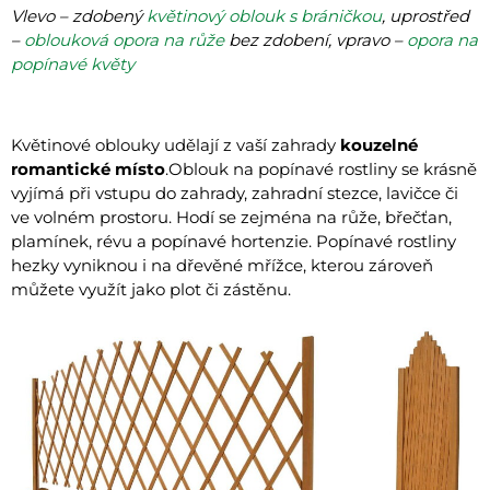
Vlevo – zdobený
květinový oblouk s bráničkou
, uprostřed
–
oblouková opora na růže
bez zdobení, vpravo –
opora na
popínavé květy
Květinové oblouky udělají z vaší zahrady
kouzelné
romantické místo
.Oblouk na popínavé rostliny se krásně
vyjímá při vstupu do zahrady, zahradní stezce, lavičce či
ve volném prostoru. Hodí se zejména na růže, břečťan,
plamínek, révu a popínavé hortenzie. Popínavé rostliny
hezky vyniknou i na dřevěné mřížce, kterou zároveň
můžete využít jako plot či zástěnu.