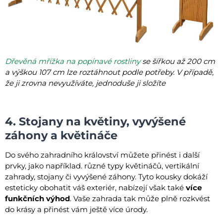
Dřevěná mřížka na popínavé rostliny
se šířkou až 200 cm
a výškou 107 cm lze roztáhnout podle potřeby. V případě,
že ji zrovna nevyužíváte, jednoduše ji složíte
4. Stojany na květiny, vyvýšené
záhony a květináče
Do svého zahradního království můžete přinést i další
prvky, jako například. různé typy květináčů, vertikální
zahrady, stojany či vyvýšené záhony. Tyto kousky dokáží
esteticky obohatit váš exteriér, nabízejí však také
více
funkčních výhod
. Vaše zahrada tak může plně rozkvést
do krásy a přinést vám ještě více úrody.