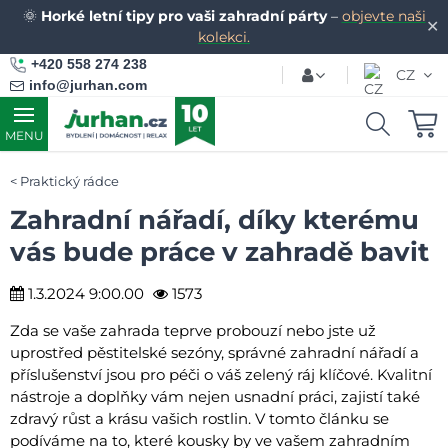
🌞
Horké letní tipy pro vaši zahradní párty
–
objevte naši
✕
kolekci.
+420 558 274 238
CZ
info@jurhan.com
MENU
Praktický rádce
Zahradní nářadí, díky kterému
vás bude práce v zahradě bavit
1.3.2024 9:00.00
1573
Zda se vaše zahrada teprve probouzí nebo jste už
uprostřed pěstitelské sezóny, správné zahradní nářadí a
příslušenství jsou pro péči o váš zelený ráj klíčové. Kvalitní
nástroje a doplňky vám nejen usnadní práci, zajistí také
zdravý růst a krásu vašich rostlin. V tomto článku se
podíváme na to, které kousky by ve vašem zahradním