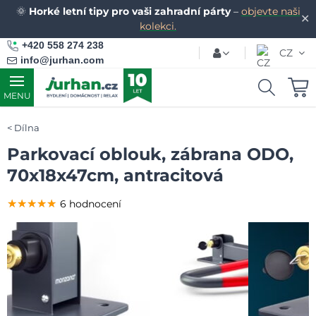
🌞
Horké letní tipy pro vaši zahradní párty
–
objevte naši
✕
kolekci.
+420 558 274 238
CZ
info@jurhan.com
MENU
Dílna
Parkovací oblouk, zábrana ODO,
70x18x47cm, antracitová
★★★★★
★★★★★
★★★★★
6 hodnocení