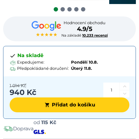
Hodnocení obchodu
4.9/5
★★★★★
Na základě
10.233 recenzí
Na skladě
Expedujeme:
Pondělí 10.8.
Předpokládané doručení:
Úterý
11.8.
1 014 Kč
940 Kč
Přidat do košíku
Možnosti
od
115 Kč
Doprava
dopravy