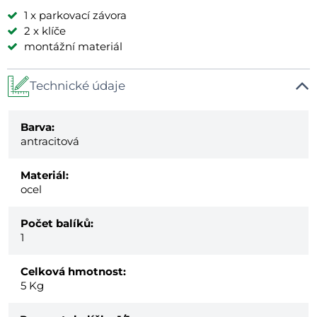
1 x parkovací závora
2 x klíče
montážní materiál
Technické údaje
Barva:
antracitová
Materiál:
ocel
Počet balíků:
1
Celková hmotnost:
5
Kg