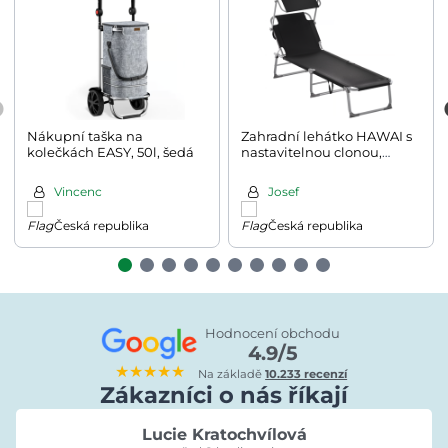
Nákupní taška na
Zahradní lehátko HAWAI s
kolečkách EASY, 50l, šedá
nastavitelnou clonou,
195x60x30cm, antracitová
Vincenc
Josef
Česká republika
Česká republika
Hodnocení obchodu
4.9/5
★★★★★
Na základě
10.233 recenzí
Zákazníci o nás říkají
Lucie Kratochvílová