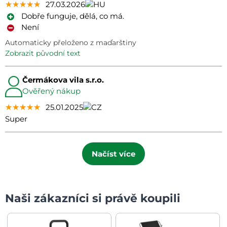
★★★★★
★★★★★
★★★★★
27.03.2026
Dobře funguje, dělá, co má.
Není
Automaticky přeloženo z maďarštiny
zobrazit původní text
Čermákova vila s.r.o.
Ověřený nákup
★★★★★
★★★★★
★★★★★
25.01.2025
Super
Načíst více
Naši zákazníci si právě koupili