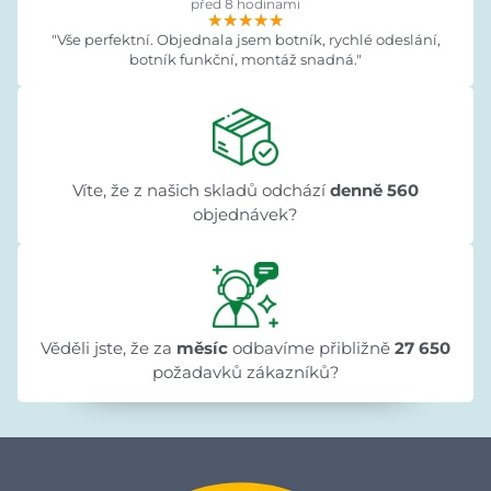
před 8 hodinami
★★★★★
★★★★★
★★★★★
"Vše perfektní. Objednala jsem botník, rychlé odeslání,
botník funkční, montáž snadná."
Víte, že z našich skladů odchází
denně 560
objednávek?
Věděli jste, že za
měsíc
odbavíme přibližně
27 650
požadavků zákazníků?