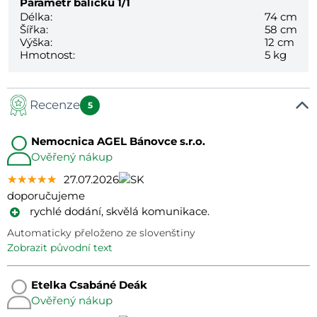
Parametr balíčku
1/1
Délka:
74 cm
Šířka:
58 cm
Výška:
12 cm
Hmotnost:
5 kg
Recenze
5
Nemocnica AGEL Bánovce s.r.o.
Ověřený nákup
★★★★★
★★★★★
★★★★★
27.07.2026
doporučujeme
rychlé dodání, skvělá komunikace.
Automaticky přeloženo ze slovenštiny
zobrazit původní text
Etelka Csabáné Deák
Ověřený nákup