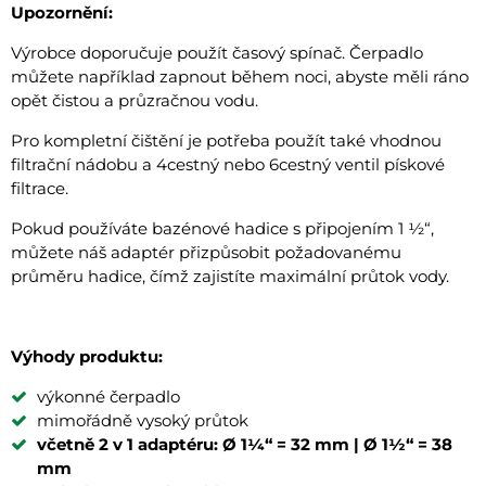
Upozornění:
Výrobce doporučuje použít časový spínač. Čerpadlo
můžete například zapnout během noci, abyste měli ráno
opět čistou a průzračnou vodu.
Pro kompletní čištění je potřeba použít také vhodnou
filtrační nádobu a 4cestný nebo 6cestný ventil pískové
filtrace.
Pokud používáte bazénové hadice s připojením 1 ½“,
můžete náš adaptér přizpůsobit požadovanému
průměru hadice, čímž zajistíte maximální průtok vody.
Výhody produktu:
výkonné čerpadlo
mimořádně vysoký průtok
včetně 2 v 1 adaptéru: Ø 1¼“ = 32 mm | Ø 1½“ = 38
mm