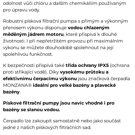
odolnost vůči chlóru a dalším chemikáliím používaným
pro úpravu vody.
Robustní písková filtrační pumpa s přímým a výkonným
přenosem výkonu disponuje
vodou chlazeným
měděným jádrem motoru
, které přispívá k dlouhé
životnosti. I při nepřetržitém provozu při maximálním
výkonu se můžete dlouhodobě spolehnout na její
spolehlivou funkčnost.
K bezpečnosti přispívá také
třída ochrany IPX5
(ochrana
proti stříkající vodě). Díky
vysokému průtoku a
efektivnímu čerpacímu výkonu
jsou značková čerpadla
MONZANA®
ideální pro velké bazény a plavecké
bazény
.
Pískové filtrační pumpy jsou navíc vhodné i pro
bazény se slanou vodou.
Čerpadlo lze zakoupit samostatně nebo jako součást
jedné z našich pískových filtračních sad.