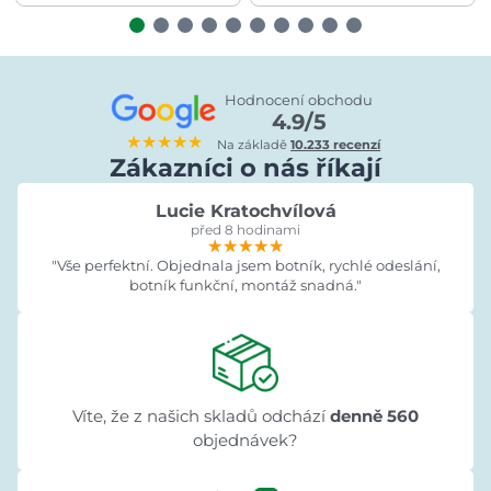
Hodnocení obchodu
4.9/5
★★★★★
Na základě
10.233 recenzí
Zákazníci o nás říkají
Lucie Kratochvílová
před 8 hodinami
★★★★★
★★★★★
★★★★★
"Vše perfektní. Objednala jsem botník, rychlé odeslání,
botník funkční, montáž snadná."
Víte, že z našich skladů odchází
denně 560
objednávek?