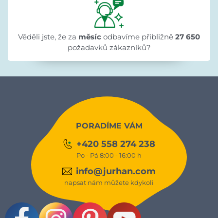
Věděli jste, že za
měsíc
odbavíme přibližně
27 650
požadavků zákazníků?
PORADÍME VÁM
+420 558 274 238
Po - Pá 8:00 - 16:00 h
info@jurhan.com
napsat nám můžete kdykoli