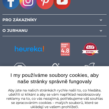
Facebook
Instagram
Pinterest
Youtube
PRO ZÁKAZNÍKY
O JURHANU
I my používáme soubory cookies, aby
naše stránky správně fungovaly
Česká republika
Aby jste na našich stránkách rychle našli to, co hledáte,
ušetřili si klikání a aby se vám například nezobrazovaly
reklamy na to, co vás nezajímá, potřebujeme váš souhlas
se zpracováním cookies – malých souborů, které se
ukládají ve vašem prohlížeči.