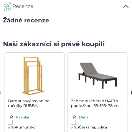
Recenze
Žádné recenze
Naši zákazníci si právě koupili
Bambusový stojan na
Zahradní lehátko HAITI s
ručníky RUBBY,
podložkou, 65×195×78cm,
40x24x82cm, hnědá
antracitová
Pakular
Dana
Rumunsko
Česká republika