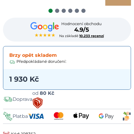
Hodnocení obchodu
4.9/5
★★★★★
Na základě
10.233 recenzí
Brzy opět skladem
Předpokládané doručení:
1 930 Kč
Možnosti
od
80 Kč
Doprava
dopravy
Platba
Kód: 108362