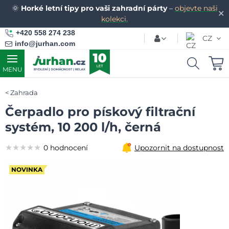
🌞
Horké letní tipy pro vaši zahradní párty
–
objevte naši
✕
kolekci.
+420 558 274 238
CZ
info@jurhan.com
MENU
Zahrada
Čerpadlo pro pískový filtrační
systém, 10 200 l/h, černá
★★★★★
★★★★★
★★★★★
0 hodnocení
Upozornit na dostupnost
NOVINKA