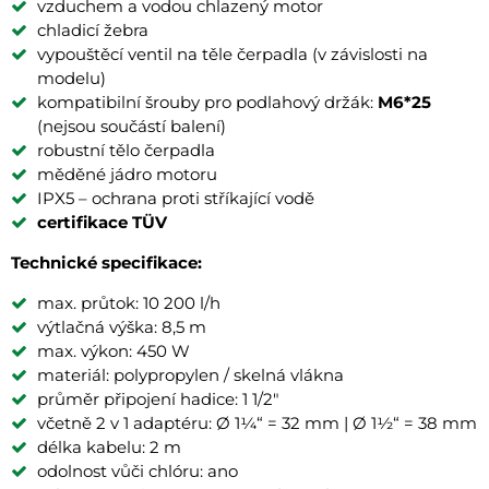
vzduchem a vodou chlazený motor
chladicí žebra
vypouštěcí ventil na těle čerpadla (v závislosti na
modelu)
kompatibilní šrouby pro podlahový držák:
M6*25
(nejsou součástí balení)
robustní tělo čerpadla
měděné jádro motoru
IPX5 – ochrana proti stříkající vodě
certifikace TÜV
Technické specifikace:
max. průtok: 10 200 l/h
výtlačná výška: 8,5 m
max. výkon: 450 W
materiál: polypropylen / skelná vlákna
průměr připojení hadice: 1 1/2"
včetně 2 v 1 adaptéru: Ø 1¼“ = 32 mm | Ø 1½“ = 38 mm
délka kabelu: 2 m
odolnost vůči chlóru: ano