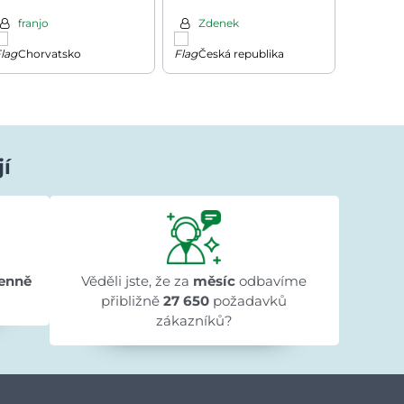
modrá
cm, hnědá/stříbrná
pneumat
200kg, 
franjo
Zdenek
Milo
Chorvatsko
Česká republika
Česk
jí
Ivana Ježková
před 1 dnem
★★★★★
★★★★★
★★★★★
"Přehlednost stránek a rychlé dodání."
enně
Věděli jste, že za
měsíc
odbavíme
přibližně
27 650
požadavků
zákazníků?