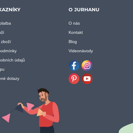
KAZNÍKY
O JURHANU
platba
O nás
oží
Kontakt
 zboží
Blog
podmínky
Videonávody
obních údajů
pu
Facebook
Instagram
ené dotazy
Pinterest
Youtube