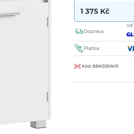
1 375 Kč
o
Doprava
Platba
Kód: BBK505W01