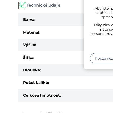
Technické údaje
Aby jste na
například
zpraco
Barva:
Díky nim v
máte rád
Materiál:
personalizov
Výška:
Šířka:
Pouze ne
Hloubka:
Počet balíků:
Celková hmotnost: