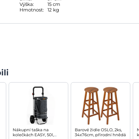
Výška:
15 cm
Hmotnost:
12 kg
ili
Nákupní taška na
Barové židle OSLO, 2ks,
kolečkách EASY, 50l,
34x76cm, přírodní hnědá
k