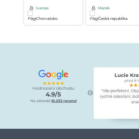
stříbrná/černá
Ivanaa
Marek
Chorvatsko
Česká republika
Lucie Kra
před 8 
★★★★★
★★
★★
★★
Hodnocení obchodu
"Vše perfektní. Ob
4.9/5
rychlé odeslání, bo
Na základě
10.233 recenzí
sna