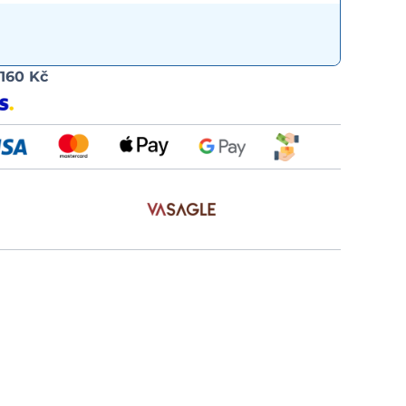
Možnost
d
160 Kč
dopravy