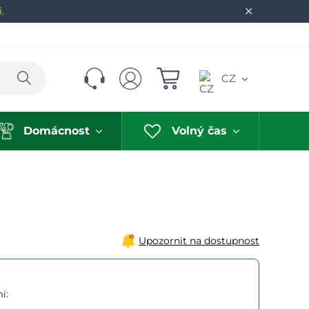
✕
.
Hledat
CZ
Domácnost
Volný čas
Upozornit na dostupnost
í: