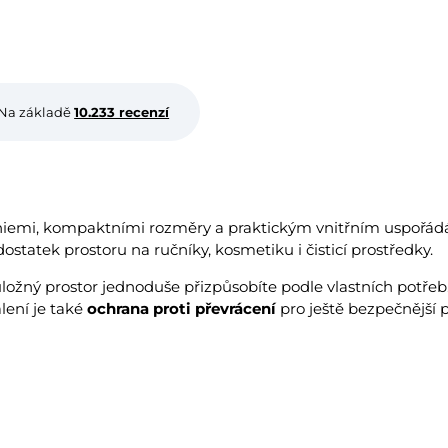
Na základě
10.233 recenzí
niemi, kompaktními rozměry a praktickým vnitřním uspořád
ostatek prostoru na ručníky, kosmetiku i čisticí prostředky.
 úložný prostor jednoduše přizpůsobíte podle vlastních potřeb.
alení je také
ochrana proti převrácení
pro ještě bezpečnější p