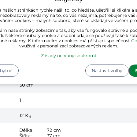
 našich stránkách rychle našli to, co hledáte, ušetřili si klikání 
 nezobrazovaly reklamy na to, co vás nezajímá, potřebujeme váš 
váním cookies – malých souborů, které se ukládají ve vašem proh
bílá
ám naše stránky zobrazíme tak, aby vše fungovalo správně a pod
i. Některé soubory cookie a osobní údaje se používají také k zo
dřevo
ané reklamy. K informacím z cookies má přístup i společnost
Go
využívá k personalizaci zobrazovaných reklam.
60 cm
Zásady ochrany soukromí
60 cm
zbytné
Nastavit volby
30 cm
1
12
Kg
Délka:
72 cm
Šířka:
37 cm