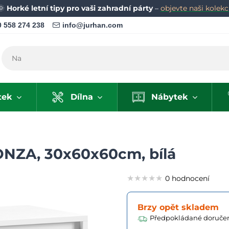
🌞
Horké letní tipy pro vaši zahradní párty
–
objevte naši kolekci
 558 274 238
info@jurhan.com
tek
Dílna
Nábytek
ONZA, 30x60x60cm, bílá
★★★★★
★★★★★
★★★★★
0 hodnocení
Brzy opět skladem
Předpokládané doručen