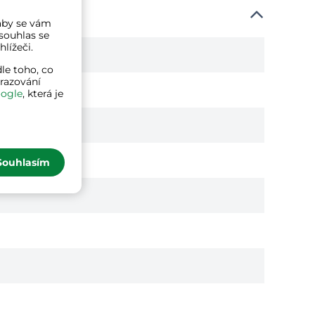
a aby se vám
souhlas se
lížeči.
le toho, co
brazování
ogle
, která je
Souhlasím