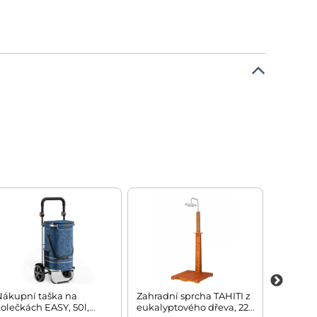
Nákupní taška na
Zahradní sprcha TAHITI z
Rudl skl
olečkách EASY, 50l,
eukalyptového dřeva, 223
nafukov