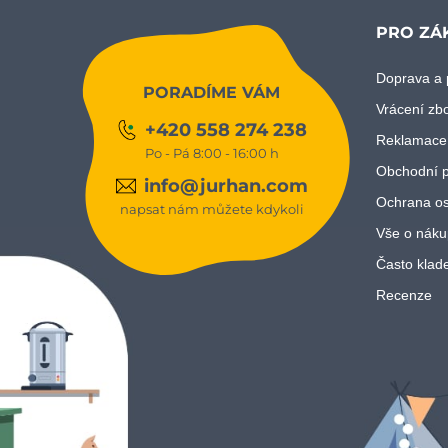
PRO ZÁ
Doprava a 
PORADÍME VÁM
Vrácení zb
+420 558 274 238
Reklamace
Po - Pá 8:00 - 16:00 h
Obchodní 
info@jurhan.com
Ochrana os
napsat nám můžete kdykoli
Vše o náku
Často klad
Recenze