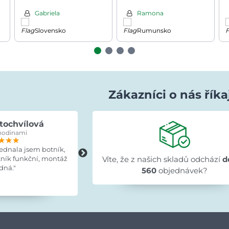
černá
Gabriela
Ramona
Slovensko
Rumunsko
Zákazníci o nás říka
tochvílová
Evka Hýlová
hodinami
před 15 hodinami
★★★
★★★
★★★
★★★★★
★★★★★
★★★★★
jednala jsem botník,
"Rychlé,v pořádku."
tník funkční, montáž
Víte, že z našich skladů odchází
d
dná."
560
objednávek?