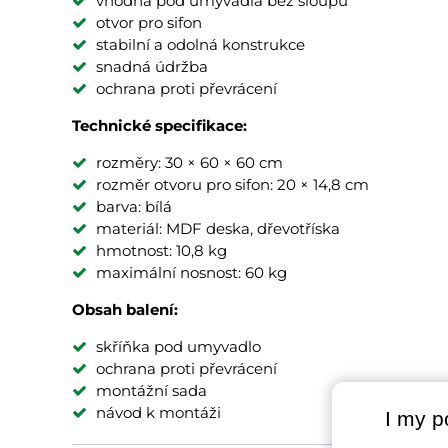
vhodná pod umyvadla bez sloupu
otvor pro sifon
stabilní a odolná konstrukce
snadná údržba
ochrana proti převrácení
Technické specifikace:
rozměry: 30 × 60 × 60 cm
rozměr otvoru pro sifon: 20 × 14,8 cm
barva: bílá
materiál: MDF deska, dřevotříska
hmotnost: 10,8 kg
maximální nosnost: 60 kg
Obsah balení:
skříňka pod umyvadlo
ochrana proti převrácení
montážní sada
návod k montáži
I my p