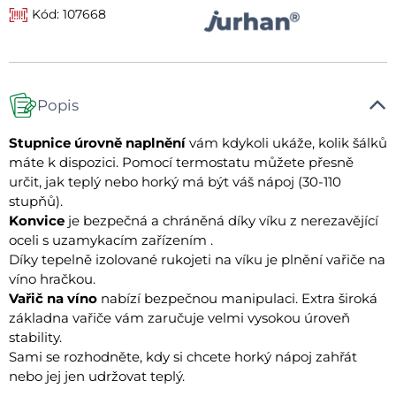
Kód: 107668
Popis
Stupnice úrovně naplnění
vám kdykoli ukáže, kolik šálků
máte k dispozici. Pomocí termostatu můžete přesně
určit, jak teplý nebo horký má být váš nápoj (30-110
stupňů).
Konvice
je bezpečná a chráněná díky víku z nerezavějící
oceli s uzamykacím zařízením .
Díky tepelně izolované rukojeti na víku je plnění vařiče na
víno hračkou.
Vařič na víno
nabízí bezpečnou manipulaci. Extra široká
základna vařiče vám zaručuje velmi vysokou úroveň
stability.
Sami se rozhodněte, kdy si chcete horký nápoj zahřát
nebo jej jen udržovat teplý.