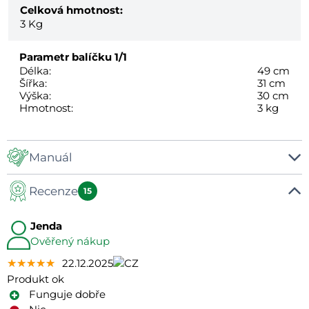
Celková hmotnost:
3
Kg
Parametr balíčku
1/1
Délka:
49 cm
Šířka:
31 cm
Výška:
30 cm
Hmotnost:
3 kg
Manuál
Recenze
Manuál
15
Jenda
Ověřený nákup
★★★★★
★★★★★
★★★★★
22.12.2025
Produkt ok
Funguje dobře