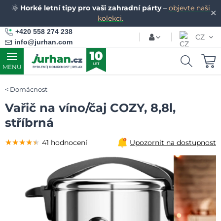
🌞
Horké letní tipy pro vaši zahradní párty
–
objevte naši
✕
kolekci.
+420 558 274 238
CZ
info@jurhan.com
MENU
Domácnost
Vařič na víno/čaj COZY, 8,8l,
stříbrná
★★★★★
★★★★★
★★★★★
41 hodnocení
Upozornit na dostupnost