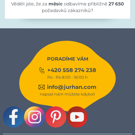
Věděli jste, že za
měsíc
odbavíme přibližně
27 650
požadavků zákazníků?
PORADÍME VÁM
+420 558 274 238
Po - Pá 8:00 - 16:00 h
info@jurhan.com
napsat nám můžete kdykoli
Facebook
Instagram
Pinterest
Youtube