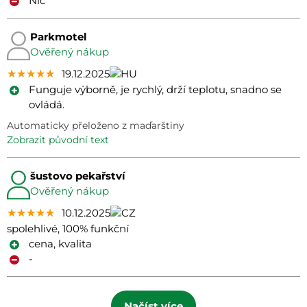
Nic
Parkmotel
Ověřený nákup
★★★★★
★★★★★
★★★★★
19.12.2025
Funguje výborně, je rychlý, drží teplotu, snadno se
ovládá.
Automaticky přeloženo z maďarštiny
zobrazit původní text
šustovo pekařství
Ověřený nákup
★★★★★
★★★★★
★★★★★
10.12.2025
spolehlivé, 100% funkční
cena, kvalita
-
Načíst více