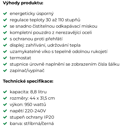
Výhody produktu:
energeticky úsporný
regulace teploty 30 až 110 stupňů
se snadno čistitelnou odkapávací miskou
kompletní pouzdro z nerezavějící oceli
s ochranou proti přehřátí
displej: zahřívání, udržování tepla
uzamykatelné víko s tepelně odolnou rukojetí
termostat
stupnice úrovně naplnění se zobrazením čísla šálku
zapínač/vypínač
Technické specifikace:
kapacita: 8,8 litru
rozměry: 44 x 31,5 cm
výkon: 950 wattů
napětí 220-240V
stupeň ochrany IP20
barva: stříbrná/černá