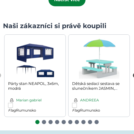
Naši zákazníci si právě koupili
Párty stan NEAPOL, 3x6m,
Dětská sedací sestava se
modrá
slunečníkem JASMIN,
67x78,5x42,5cm,
šedá/mátová
Marian gabriel
ANDREEA
Rumunsko
Rumunsko