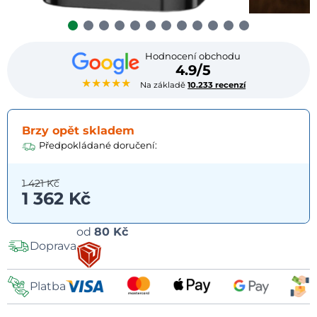
Hodnocení obchodu
4.9/5
★★★★★
Na základě
10.233 recenzí
Brzy opět skladem
Předpokládané doručení:
1 421 Kč
1 362 Kč
Možnosti
od
80 Kč
Doprava
dopravy
Platba