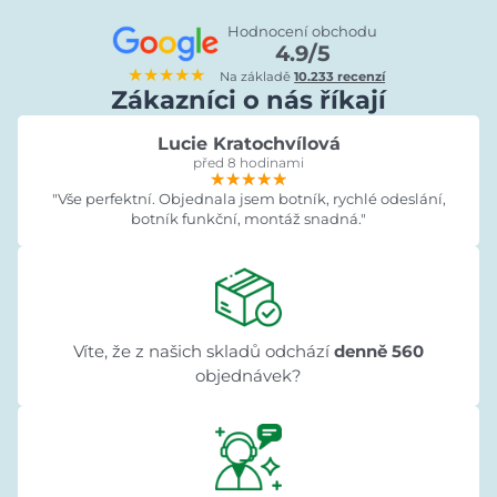
Hodnocení obchodu
4.9/5
★★★★★
Na základě
10.233 recenzí
Zákazníci o nás říkají
Lucie Kratochvílová
před 8 hodinami
★★★★★
★★★★★
★★★★★
"Vše perfektní. Objednala jsem botník, rychlé odeslání,
botník funkční, montáž snadná."
Víte, že z našich skladů odchází
denně 560
objednávek?