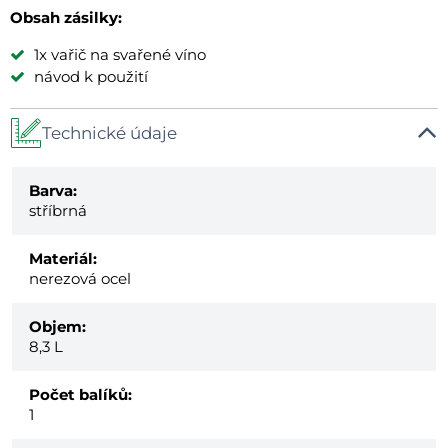
Obsah zásilky:
1x vařič na svařené víno
návod k použití
Technické údaje
Barva:
stříbrná
Materiál:
nerezová ocel
Objem:
8,3 L
Počet balíků:
1