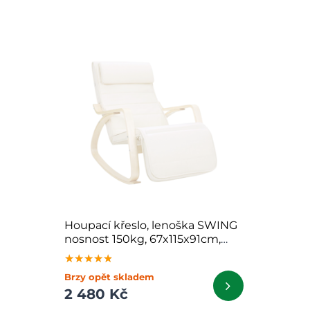
Houpací křeslo, lenoška SWING
nosnost 150kg, 67x115x91cm,
béžová
★★★★★
★★★★★
★★★★★
Brzy opět skladem
2 480 Kč