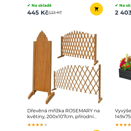
✔ Na skladě
✔ Na sk
445 Kč
2 40
533 Kč
Dřevěná mřížka ROSEMARY na
Vyvýš
květiny, 200x107cm, přírodní
149x75
hnědá
★★★★★
★★★★★
★★★★★
★★★
★★★
★★★