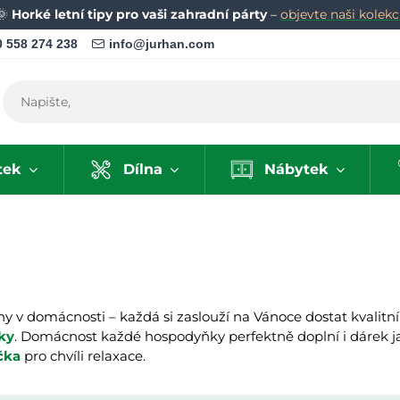
🌞
Horké letní tipy pro vaši zahradní párty
–
objevte naši kolekci
 558 274 238
info@jurhan.com
tek
Dílna
Nábytek
 v domácnosti – každá si zaslouží na Vánoce dostat kvalitní 
ky
. Domácnost každé hospodyňky perfektně doplní i dárek 
čka
pro chvíli relaxace.