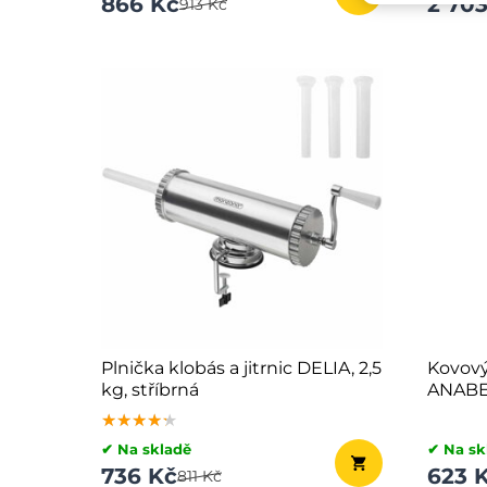
866 Kč
2 70
913 Kč
Plnička klobás a jitrnic DELIA, 2,5
Kovový
kg, stříbrná
ANABEL
★★★★★
★★★★★
★★★★★
✔ Na skladě
✔ Na sk
736 Kč
623 
811 Kč