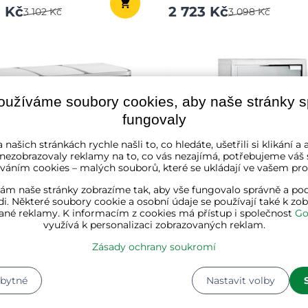
0 Kč
2 723 Kč
3 102 Kč
3 098 Kč
oužíváme soubory cookies, aby naše stránky 
fungovaly
 našich stránkách rychle našli to, co hledáte, ušetřili si klikání 
 nezobrazovaly reklamy na to, co vás nezajímá, potřebujeme váš 
váním cookies – malých souborů, které se ukládají ve vašem proh
ám naše stránky zobrazíme tak, aby vše fungovalo správně a pod
i. Některé soubory cookie a osobní údaje se používají také k zo
ané reklamy. K informacím z cookies má přístup i společnost
Go
využívá k personalizaci zobrazovaných reklam.
 třídění odpadu SORT 54l
Nástěnná lékárnička SAV
Zásady ochrany soukromí
) + pytle na odpadky, bílá
25x12x48,5cm, stříbrná
★★
★★
★★
★★★★★
★★★★★
★★★★★
zbytné
Nastavit volby
ladě
✔ Na skladě