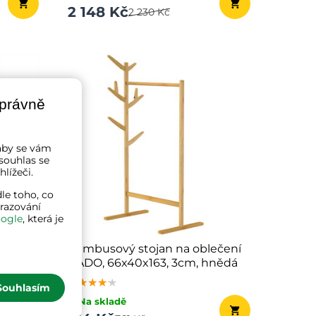
2 148 Kč
2 230 Kč
správně
a aby se vám
souhlas se
lížeči.
le toho, co
brazování
ogle
, která je
E,
Bambusový stojan na oblečení
RADO, 66x40x163, 3cm, hnědá
★★★★★
★★★★★
★★★★★
Souhlasím
✔ Na skladě