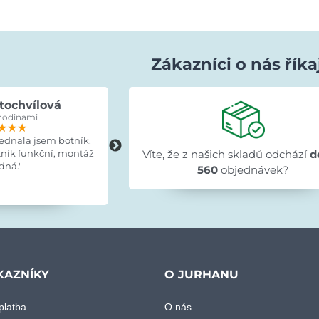
Zákazníci o nás říka
tochvílová
Evka Hýlová
hodinami
před 15 hodinami
★★★
★★★
★★★
★★★★★
★★★★★
★★★★★
jednala jsem botník,
"Rychlé,v pořádku."
tník funkční, montáž
Víte, že z našich skladů odchází
d
dná."
560
objednávek?
KAZNÍKY
O JURHANU
platba
O nás