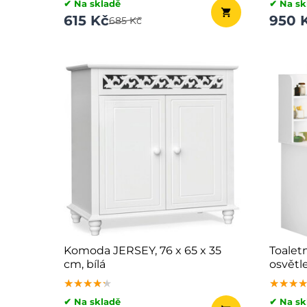
✔ Na skladě
✔ Na sk
615 Kč
950 
685 Kč
Komoda JERSEY, 76 x 65 x 35
Toalet
cm, bílá
osvětl
★★★★★
★★★★★
★★★★★
★★★
★★★
★★★
✔ Na skladě
✔ Na sk