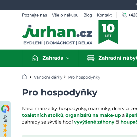
+420
Poznejte nás
Vše o nákupu
Blog
Kontakt
Zahrada
Zahradní náby
Úvod
Vánoční dárky
Pro hospodyňky
Pro hospodyňky
Naše manželky, hospodyňky, maminky, dcery či ženy
toaletních stolků
,
organizérů na make-up
a
šper
zahrady se skvěle hodí
vyvýšené záhony
či
houpa