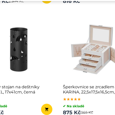
3 Kč
816 Kč
2 974 Kč
 stojan na deštníky
Šperkovnice se zrcadlem
, 17x41cm, černá
KARINA, 22,5x17,5x16,5cm, 
★★★★★
★★★★★
★★★★★
ladě
✔ Na skladě
Kč
875 Kč
965 Kč