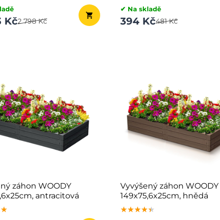
ladě
✔ Na skladě
3 Kč
394 Kč
2 798 Kč
481 Kč
ený záhon WOODY
Vyvýšený záhon WOODY
,6x25cm, antracitová
149x75,6x25cm, hnědá
★★
★★
★★
★★★★★
★★★★★
★★★★★