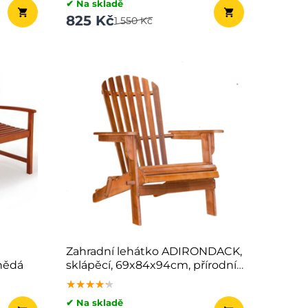
✔ Na skladě
825 Kč
1 550 Kč
Zahradní lehátko ADIRONDACK,
nědá
sklápěcí, 69x84x94cm, přírodní
hnědá
★★★★★
★★★★★
★★★★★
✔ Na skladě