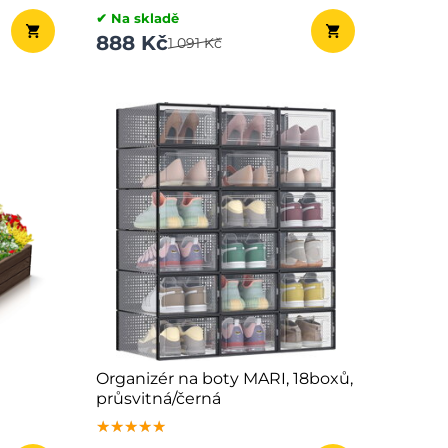
✔ Na skladě
888 Kč
1 091 Kč
Organizér na boty MARI, 18boxů,
průsvitná/černá
★★★★★
★★★★★
★★★★★