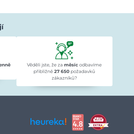
jí
Ivana Ježková
před 1 dnem
★★★★★
★★★★★
★★★★★
"Přehlednost stránek a rychlé dodání."
enně
Věděli jste, že za
měsíc
odbavíme
přibližně
27 650
požadavků
zákazníků?