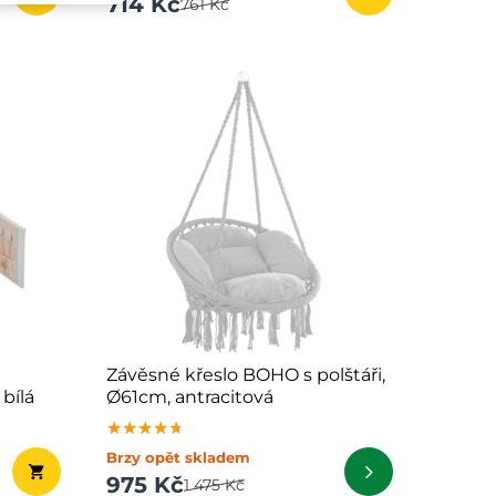
714 Kč
761 Kč
Závěsné křeslo BOHO s polštáři,
bílá
Ø61cm, antracitová
★★★★★
★★★★★
★★★★★
Brzy opět skladem
975 Kč
1 475 Kč