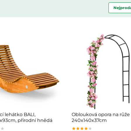
Nejprodá
í lehátko BALI,
Oblouková opora na růže
x93cm, přírodní hnědá
240x140x37cm
★★
★★
★★
★★★★★
★★★★★
★★★★★