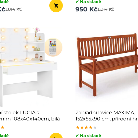
ladě
✔ Na skladě
Kč
950 Kč
1 014 Kč
1 014 Kč
ní stolek LUCIA s
Zahradní lavice MAXIMA,
ením 108x40x140cm, bílá
152x55x90 cm, přírodní h
★★
★★
★★
★★★★★
★★★★★
★★★★★
ladě
✔ Na skladě