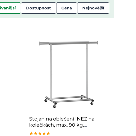
vanější
Dostupnost
Cena
Nejnovější
Stojan na oblečení INEZ na
kolečkách, max. 90 kg,
83,5x45x160cm, stříbrná
★★★★★
★★★★★
★★★★★