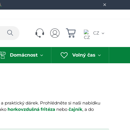
✕
.
Hledat
CZ
Domácnost
Volný čas
a praktický dárek. Prohlédněte si naši nabídku
jako
horkovzdušná fritéza
nebo
čajník
, a do