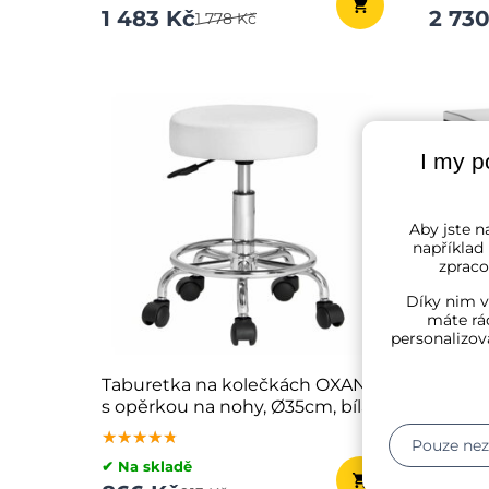
1 483 Kč
2 73
1 778 Kč
I my p
Aby jste na
například
zpraco
Díky nim v
máte rád
personalizov
Taburetka na kolečkách OXANA
Koš na
s opěrkou na nohy, Ø35cm, bílá
(3x18 l
★★★★★
★★★★★
★★★★★
★★★
★★★
★★★
Pouze ne
✔ Na skladě
✔ Na sk