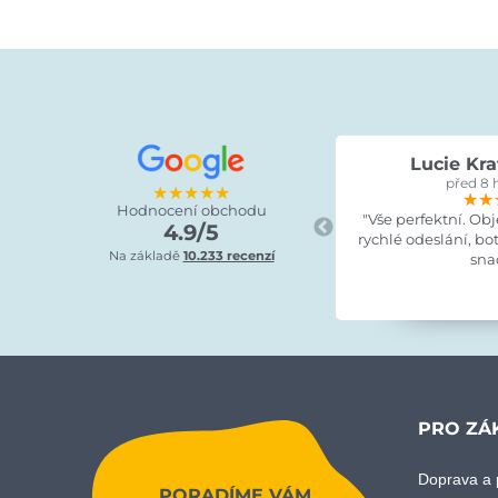
Lucie Kra
před 8 
★★★★★
★★
★★
★★
Hodnocení obchodu
"Vše perfektní. Ob
4.9/5
rychlé odeslání, bo
Na základě
10.233 recenzí
sna
PRO ZÁ
Doprava a 
PORADÍME VÁM