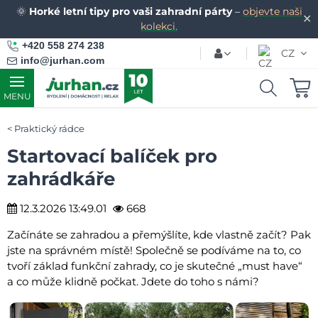
🌞
Horké letní tipy pro vaši zahradní párty
–
objevte naši
✕
kolekci.
+420 558 274 238
CZ
info@jurhan.com
MENU
Praktický rádce
Startovací balíček pro
zahrádkáře
12.3.2026 13:49.01
668
Začínáte se zahradou a přemýšlíte, kde vlastně začít? Pak
jste na správném místě! Společně se podíváme na to, co
tvoří základ funkční zahrady, co je skutečné „must have“
a co může klidně počkat. Jdete do toho s námi?