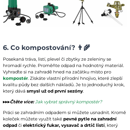
6. Co kompostování? 👨‍🌾
Posekaná tráva, listí, plevel či zbytky ze zeleniny se
hromadí rychle. Proměňte odpad na hodnotný materiál.
Vyhraďte si na zahradě hned na začátku místo pro
kompostér
. Získáte vlastní přírodní hnojivo, které zlepší
kvalitu půdy bez dalších nákladů. Je to jednoduchý krok,
který dává
smysl už od první sezóny
.
▸▸▸
Čtěte více:
Jak vybrat správný kompostér?
Práci se zahradním odpadem si můžete usnadnit. Kromě
koleček můžete využít také
pevné pytle na zahradní
odpad
či
elektrický fukar, vysavač a drtič listí
, který