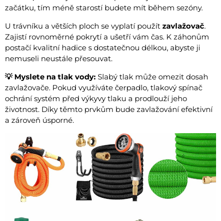
začátku, tím méně starostí budete mít během sezóny.
U trávníku a větších ploch se vyplatí použít
zavlažovač
.
Zajistí rovnoměrné pokrytí a ušetří vám čas. K záhonům
postačí kvalitní hadice s dostatečnou délkou, abyste ji
nemuseli neustále přesouvat.
💡 Myslete na tlak vody:
Slabý tlak může omezit dosah
zavlažovače. Pokud využíváte čerpadlo, tlakový spínač
ochrání systém před výkyvy tlaku a prodlouží jeho
životnost. Díky těmto prvkům bude zavlažování efektivní
a zároveň úsporné.