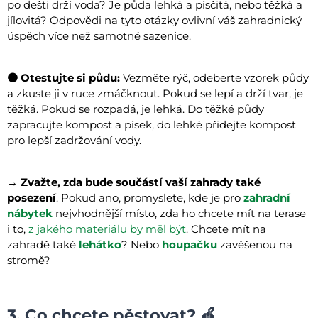
po dešti drží voda? Je půda lehká a písčitá, nebo těžká a
jílovitá? Odpovědi na tyto otázky ovlivní váš zahradnický
úspěch více než samotné sazenice.
🟤 Otestujte si půdu:
Vezměte rýč, odeberte vzorek půdy
a zkuste ji v ruce zmáčknout. Pokud se lepí a drží tvar, je
těžká. Pokud se rozpadá, je lehká. Do těžké půdy
zapracujte kompost a písek, do lehké přidejte kompost
pro lepší zadržování vody.
→ Zvažte, zda bude součástí vaší zahrady také
posezení
. Pokud ano, promyslete, kde je pro
zahradní
nábytek
nejvhodnější místo, zda ho chcete mít na terase
i to,
z jakého materiálu by měl být
. Chcete mít na
zahradě také
lehátko
? Nebo
houpačku
zavěšenou na
stromě?
3. Co chcete pěstovat? 🍎