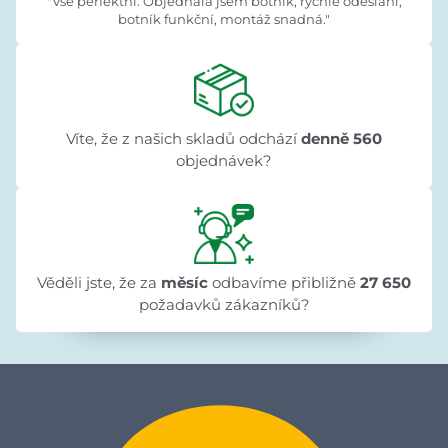
"Vše perfektní. Objednala jsem botník, rychlé odeslání,
botník funkční, montáž snadná."
Víte, že z našich skladů odchází
denně 560
objednávek?
Věděli jste, že za
měsíc
odbavíme přibližně
27 650
požadavků zákazníků?