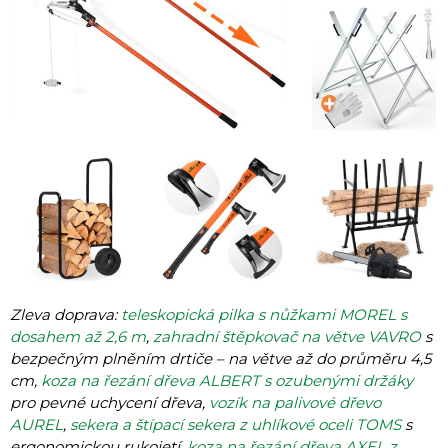
Zleva doprava:
teleskopická pilka s nůžkami MOREL s
dosahem až 2,6 m
,
zahradní štěpkovač na větve VAVRO
s
bezpečným plněním drtiče – na větve až do průměru 4,5
cm,
koza na řezání dřeva ALBERT s ozubenými držáky
pro pevné uchycení dřeva,
vozík na palivové dřevo
AUREL
,
sekera a štípací sekera z uhlíkové oceli TOMS
s
ergonomickou rukojetí,
koza na řezání dřeva AXEL z