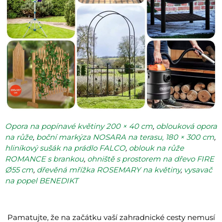
Opora na popínavé květiny 200 × 40 cm
,
oblouková opora
na růže
,
boční markýza NOSARA na terasu, 180 × 300 cm
,
hliníkový sušák na prádlo FALCO
,
oblouk na růže
ROMANCE s brankou
,
ohniště s prostorem na dřevo FIRE
Ø55 cm
,
dřevěná mřížka ROSEMARY na květiny
,
vysavač
na popel BENEDIKT
Pamatujte, že na začátku vaší zahradnické cesty nemusí