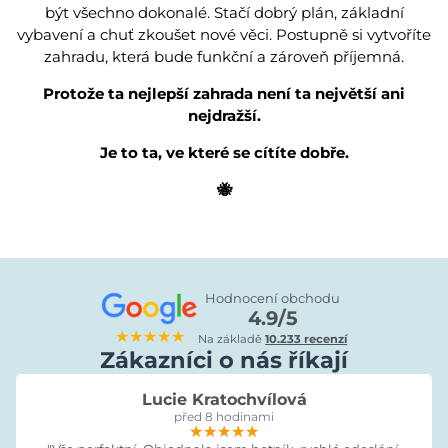
být všechno dokonalé. Stačí dobrý plán, základní
vybavení a chuť zkoušet nové věci. Postupně si vytvoříte
zahradu, která bude funkční a zároveň příjemná.
Protože ta nejlepší zahrada není ta největší ani
nejdražší.
Je to ta, ve které se cítíte dobře.
🐝
Hodnocení obchodu
4.9/5
★★★★★
Na základě
10.233 recenzí
Zákazníci o nás říkají
Lucie Kratochvílová
před 8 hodinami
★★★★★
★★★★★
★★★★★