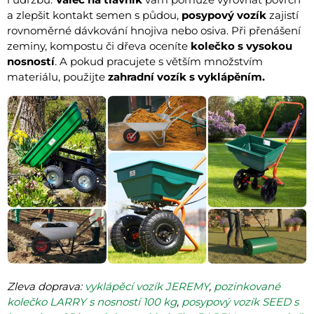
a zlepšit kontakt semen s půdou,
posypový vozík
zajistí
rovnoměrné dávkování hnojiva nebo osiva. Při přenášení
zeminy, kompostu či dřeva oceníte
kolečko s vysokou
nosností
. A pokud pracujete s větším množstvím
materiálu, použijte
zahradní vozík s vyklápěním.
Zleva doprava:
vyklápěcí vozík JEREMY
,
pozinkované
kolečko LARRY s nosností 100 kg
,
posypový vozík SEED s