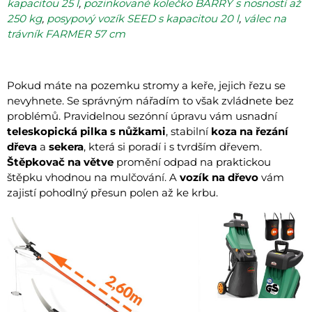
kapacitou 25 l
,
pozinkované kolečko BARRY s nosností až
250 kg
,
posypový vozík SEED s kapacitou 20 l
,
válec na
trávník FARMER 57 cm
Pokud máte na pozemku stromy a keře, jejich řezu se
nevyhnete. Se správným nářadím to však zvládnete bez
problémů. Pravidelnou sezónní úpravu vám usnadní
teleskopická pilka s nůžkami
, stabilní
koza na řezání
dřeva
a
sekera
, která si poradí i s tvrdším dřevem.
Štěpkovač na větve
promění odpad na praktickou
štěpku vhodnou na mulčování. A
vozík na dřevo
vám
zajistí pohodlný přesun polen až ke krbu.