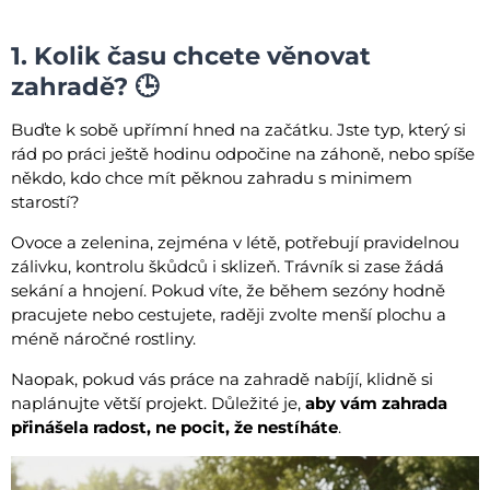
1. Kolik času chcete věnovat
zahradě? 🕒
Buďte k sobě upřímní hned na začátku. Jste typ, který si
rád po práci ještě hodinu odpočine na záhoně, nebo spíše
někdo, kdo chce mít pěknou zahradu s minimem
starostí?
Ovoce a zelenina, zejména v létě, potřebují pravidelnou
zálivku, kontrolu škůdců i sklizeň. Trávník si zase žádá
sekání a hnojení. Pokud víte, že během sezóny hodně
pracujete nebo cestujete, raději zvolte menší plochu a
méně náročné rostliny.
Naopak, pokud vás práce na zahradě nabíjí, klidně si
naplánujte větší projekt. Důležité je,
aby vám zahrada
přinášela radost, ne pocit, že nestíháte
.