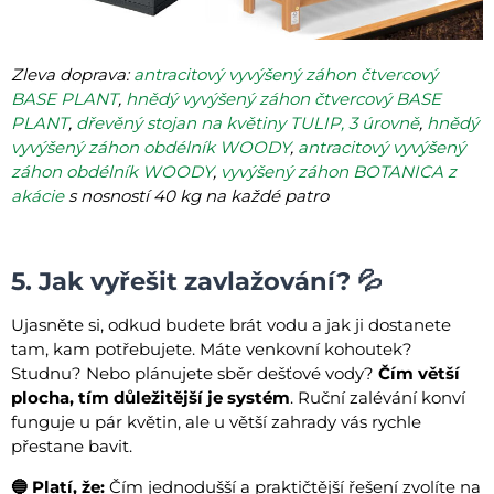
Zleva doprava:
antracitový vyvýšený záhon čtvercový
BASE PLANT
,
hnědý vyvýšený záhon čtvercový BASE
PLANT
,
dřevěný stojan na květiny TULIP, 3 úrovně
,
hnědý
vyvýšený záhon obdélník WOODY
,
antracitový vyvýšený
záhon obdélník WOODY
,
vyvýšený záhon BOTANICA z
akácie
s nosností 40 kg na každé patro
5. Jak vyřešit zavlažování? 💦
Ujasněte si, odkud budete brát vodu a jak ji dostanete
tam, kam potřebujete. Máte venkovní kohoutek?
Studnu? Nebo plánujete sběr dešťové vody?
Čím větší
plocha, tím důležitější je systém
. Ruční zalévání konví
funguje u pár květin, ale u větší zahrady vás rychle
přestane bavit.
🔵 Platí, že:
Čím jednodušší a praktičtější řešení zvolíte na