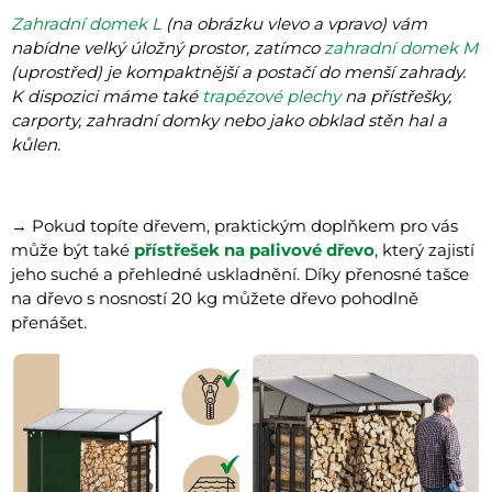
Zahradní domek L
(na obrázku vlevo a vpravo) vám
nabídne velký úložný prostor, zatímco
zahradní domek M
(uprostřed) je kompaktnější a postačí do menší zahrady.
K dispozici máme také
trapézové plechy
na přístřešky,
carporty, zahradní domky nebo jako obklad stěn hal a
kůlen.
→ Pokud topíte dřevem, praktickým doplňkem pro vás
může být také
přístřešek na palivové dřevo
, který zajistí
jeho suché a přehledné uskladnění. Díky přenosné tašce
na dřevo s nosností 20 kg můžete dřevo pohodlně
přenášet.