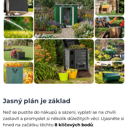
Jasný plán je základ
Než se pustíte do nákupů a sázení, vyplatí se na chvíli
zastavit a promyslet si několik důležitých věcí. Ujasněte si
hned na začátku těchto
8 klíčových bodů
: