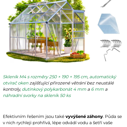
Skleník M4 s rozměry 250 × 190 × 195 cm
,
automatický
otvírač oken
zajišťující přirozené větrání bez neustálé
kontroly,
dutinkový polykarbonát 4 mm
a
6 mm
a
náhradní svorky na skleník 50 ks
Efektivním řešením jsou také
vyvýšené záhony
. Půda se
v nich rychleji prohřívá, lépe odvádí vodu a šetří vaše