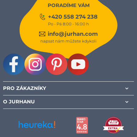
PORADÍME VÁM
+420 558 274 238
Po - Pá 8:00 - 16:00 h
info@jurhan.com
napsat nám můžete kdykoli
Facebook
Instagram
Pinterest
Youtube
PRO ZÁKAZNÍKY
O JURHANU