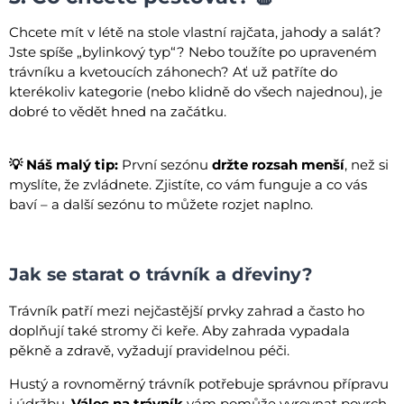
Chcete mít v létě na stole vlastní rajčata, jahody a salát?
Jste spíše „bylinkový typ“? Nebo toužíte po upraveném
trávníku a kvetoucích záhonech? Ať už patříte do
kterékoliv kategorie (nebo klidně do všech najednou), je
dobré to vědět hned na začátku.
💡 Náš malý tip:
První sezónu
držte rozsah menší
, než si
myslíte, že zvládnete. Zjistíte, co vám funguje a co vás
baví – a další sezónu to můžete rozjet naplno.
Jak se starat o trávník a dřeviny?
Trávník patří mezi nejčastější prvky zahrad a často ho
doplňují také stromy či keře. Aby zahrada vypadala
pěkně a zdravě, vyžadují pravidelnou péči.
Hustý a rovnoměrný trávník potřebuje správnou přípravu
i údržbu.
Válec na trávník
vám pomůže vyrovnat povrch