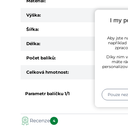
Materiál:
Výška:
I my p
Šířka:
Aby jste na
například
Délka:
zpraco
Díky nim v
Počet balíků:
máte rád
personalizov
Celková hmotnost:
Parametr balíčku
1/1
Pouze ne
Recenze
4