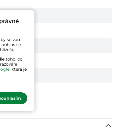
správně
a aby se vám
souhlas se
lížeči.
le toho, co
brazování
ogle
, která je
Souhlasím