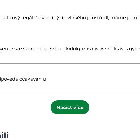
 policový regál. Je vhodný do vlhkého prostředí, máme jej n
n össze szerelhetö. Szép a kidolgozása is. A szállitás is gyors
odpovedá očakávaniu
Načíst více
ili