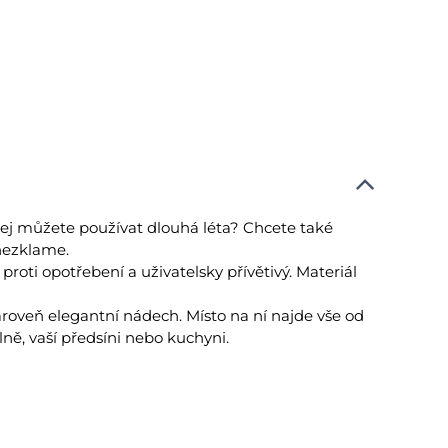
 jej můžete používat dlouhá léta? Chcete také
nezklame.
roti opotřebení a uživatelsky přívětivý. Materiál
veň elegantní nádech. Místo na ní najde vše od
lně, vaší předsíni nebo kuchyni.