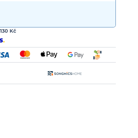
Možnost
d
130 Kč
dopravy