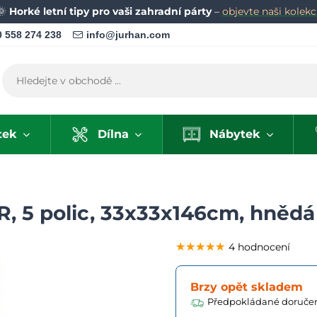
🌞
Horké letní tipy pro vaši zahradní párty
–
objevte naši kolekci
 558 274 238
info@jurhan.com
tek
Dílna
Nábytek
 5 polic, 33x33x146cm, hnědá
★★★★★
★★★★★
★★★★★
4 hodnocení
Brzy opět skladem
Předpokládané doručen