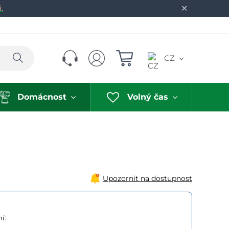
✕
.
Hledat
CZ
Domácnost
Volný čas
Upozornit na dostupnost
í: