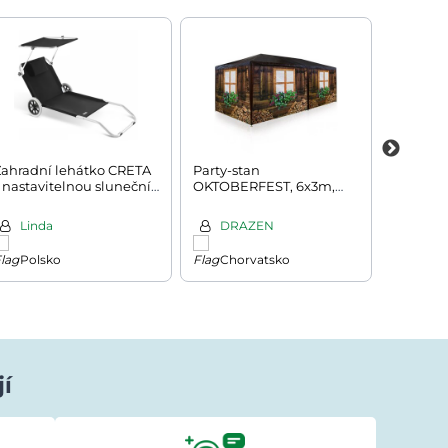
Zahradní lehátko CRETA
Party-stan
Kancelá
 nastavitelnou sluneční
OKTOBERFEST, 6x3m,
v indust
lonou, na kolečkách,
vícebarevná
80x50x7
50x52cm, antracitová
černá
Linda
DRAZEN
Kris
Polsko
Chorvatsko
Maďa
jí
Ivana Ježková