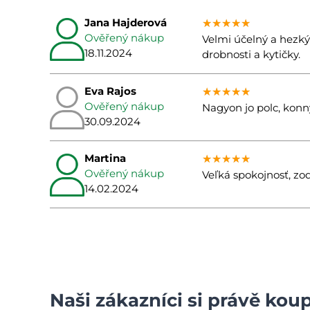
Jana Hajderová
★★★★★
★★★★★
★★★★★
Ověřený nákup
Velmi účelný a hezký
18.11.2024
drobnosti a kytičky.
Eva Rajos
★★★★★
★★★★★
★★★★★
Ověřený nákup
Nagyon jo polc, konnye
30.09.2024
Martina
★★★★★
★★★★★
★★★★★
Ověřený nákup
Veľká spokojnosť, z
14.02.2024
Naši zákazníci si právě koup