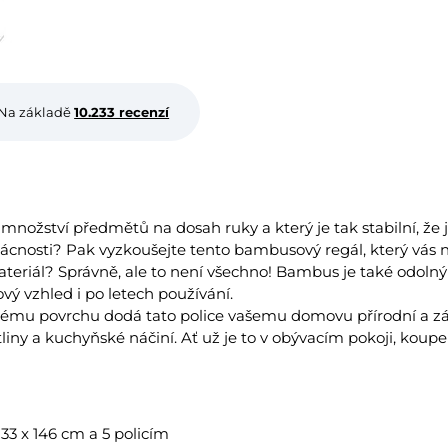
Na základě
10.233 recenzí
é množství předmětů na dosah ruky a který je tak stabilní, že
ácnosti? Pak vyzkoušejte tento bambusový regál, který vás 
eriál? Správně, ale to není všechno! Bambus je také odolný p
vý vzhled i po letech používání.
u povrchu dodá tato police vašemu domovu přírodní a záro
iny a kuchyňské náčiní. Ať už je to v obývacím pokoji, koupe
3 x 146 cm a 5 policím