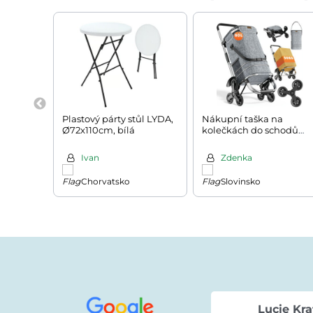
Plastový párty stůl LYDA,
Nákupní taška na
Ø72x110cm, bílá
kolečkách do schodů
COMFORT,50l, šedá
Ivan
Zdenka
Chorvatsko
Slovinsko
Lucie Kra