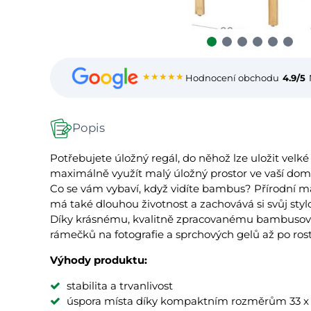
★★★★★
Hodnocení obchodu
4.9/5
Popis
Potřebujete úložný regál, do něhož lze uložit velk
maximálně využít malý úložný prostor ve vaší dom
Co se vám vybaví, když vidíte bambus? Přírodní mat
má také dlouhou životnost a zachovává si svůj stylo
Díky krásnému, kvalitně zpracovanému bambusovém
rámečků na fotografie a sprchových gelů až po rostl
Výhody produktu:
stabilita a trvanlivost
úspora místa díky kompaktním rozměrům 33 x 3