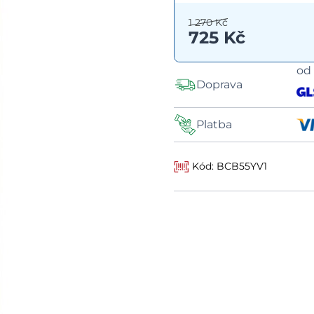
1 270 Kč
725 Kč
o
Doprava
Platba
Kód: BCB55YV1