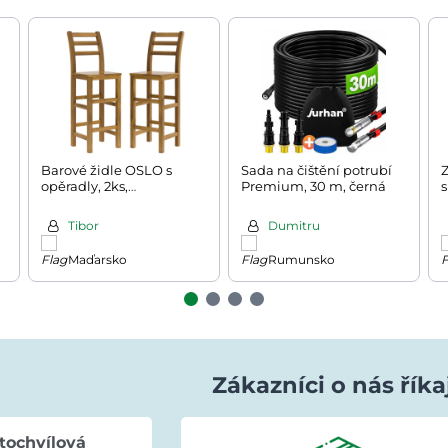
Barové židle OSLO s
Sada na čištění potrubí
opěradly, 2ks,
Premium, 30 m, černá
s
40x36x110cm, přírodní
c
hnědá
1
Tibor
Dumitru
Maďarsko
Rumunsko
Zákazníci o nás říka
tochvílová
Evka Hýlová