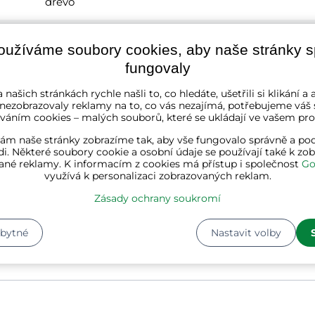
dřevo
146 cm
oužíváme soubory cookies, aby naše stránky 
fungovaly
33 cm
 našich stránkách rychle našli to, co hledáte, ušetřili si klikání 
 nezobrazovaly reklamy na to, co vás nezajímá, potřebujeme váš 
33 cm
váním cookies – malých souborů, které se ukládají ve vašem proh
ám naše stránky zobrazíme tak, aby vše fungovalo správně a pod
1
i. Některé soubory cookie a osobní údaje se používají také k zo
ané reklamy. K informacím z cookies má přístup i společnost
Go
využívá k personalizaci zobrazovaných reklam.
6
Kg
Zásady ochrany soukromí
Délka:
98 cm
Šířka:
40 cm
zbytné
Nastavit volby
Výška:
11 cm
Hmotnost:
6 kg