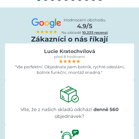
Hodnocení obchodu
4.9/5
★★★★★
Na základě
10.233 recenzí
Zákazníci o nás říkají
Lucie Kratochvílová
před 8 hodinami
★★★★★
★★★★★
★★★★★
"Vše perfektní. Objednala jsem botník, rychlé odeslání,
botník funkční, montáž snadná."
Víte, že z našich skladů odchází
denně 560
objednávek?