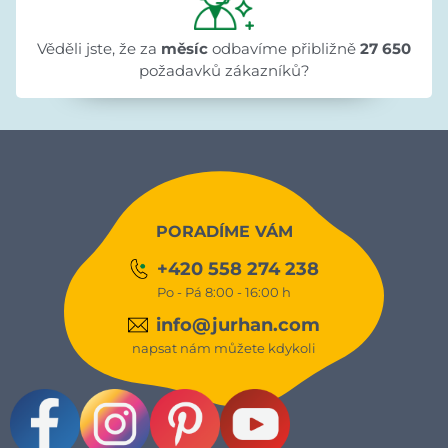
Věděli jste, že za
měsíc
odbavíme přibližně
27 650
požadavků zákazníků?
PORADÍME VÁM
+420 558 274 238
Po - Pá 8:00 - 16:00 h
info@jurhan.com
napsat nám můžete kdykoli