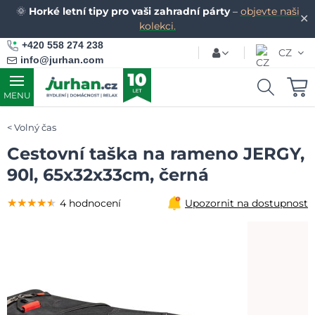
🌞
Horké letní tipy pro vaši zahradní párty
–
objevte naši
✕
kolekci.
+420 558 274 238
CZ
info@jurhan.com
MENU
Volný čas
Cestovní taška na rameno JERGY,
90l, 65x32x33cm, černá
★★★★★
★★★★★
★★★★★
4 hodnocení
Upozornit na dostupnost