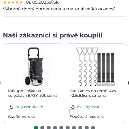
★★★★★
★★★★★
★★★★★
06.05.2025
Výborná dobrý pomer cena a materiál veľká nosnosť
Naši zákazníci si právě koupili
Nákupní taška na
Sada kotev do země, 4ks,
kolečkách EASY, 50l, černá
42,5x8,5cm, stříbrná
Augustin Judith
Eva Krýdová
Rumunsko
Česká republika