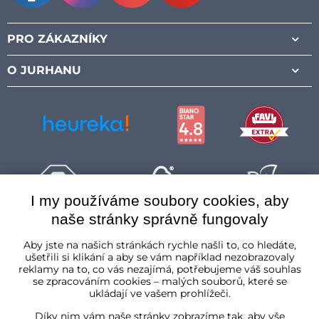
Facebook
Instagram
Pinterest
Youtube
PRO ZÁKAZNÍKY
O JURHANU
I my používáme soubory cookies, aby
naše stránky správně fungovaly
Česká republika
Aby jste na našich stránkách rychle našli to, co hledáte,
ušetřili si klikání a aby se vám například nezobrazovaly
reklamy na to, co vás nezajímá, potřebujeme váš souhlas
se zpracováním cookies – malých souborů, které se
ukládají ve vašem prohlížeči.
Díky nim vám naše stránky zobrazíme tak, aby vše