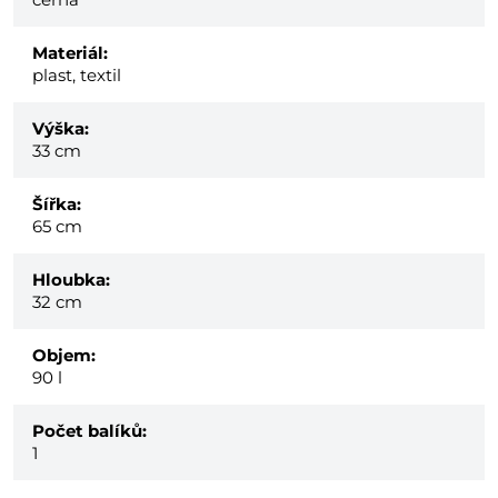
Materiál:
plast, textil
Výška:
33 cm
Šířka:
65 cm
Hloubka:
32 cm
Objem:
90 l
Počet balíků:
1