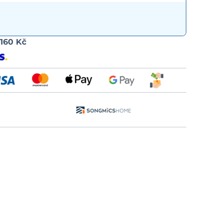
Možnost
d
160 Kč
dopravy