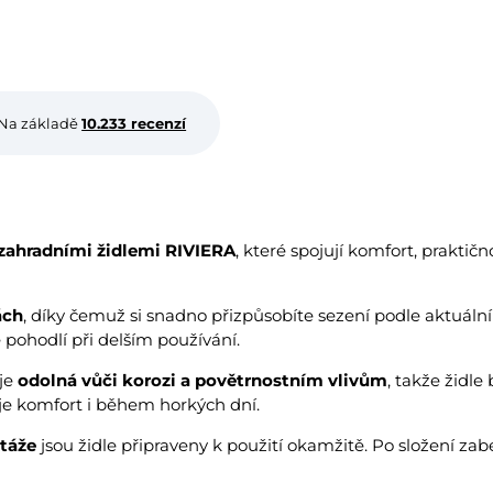
Na základě
10.233 recenzí
zahradními židlemi RIVIERA
, které spojují komfort, praktič
ách
, díky čemuž si snadno přizpůsobíte sezení podle aktuáln
 pohodlí při delším používání.
je
odolná vůči korozi a povětrnostním vlivům
, takže židl
je komfort i během horkých dní.
táže
jsou židle připraveny k použití okamžitě. Po složení za