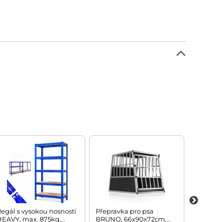
egál s vysokou nosností
Přepravka pro psa
Párty s
HEAVY, max. 875kg,
BRUNO, 66x90x72cm,
3x6m, bí