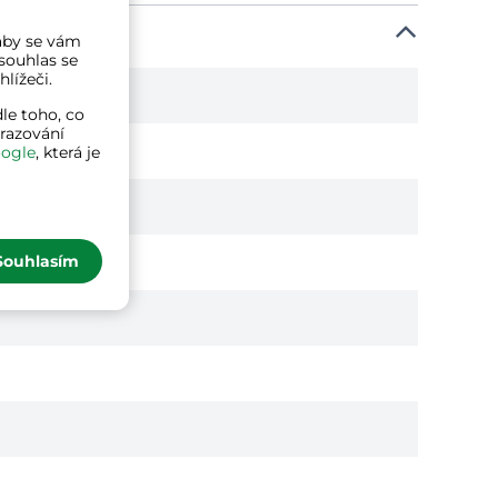
a aby se vám
souhlas se
lížeči.
le toho, co
brazování
ogle
, která je
Souhlasím