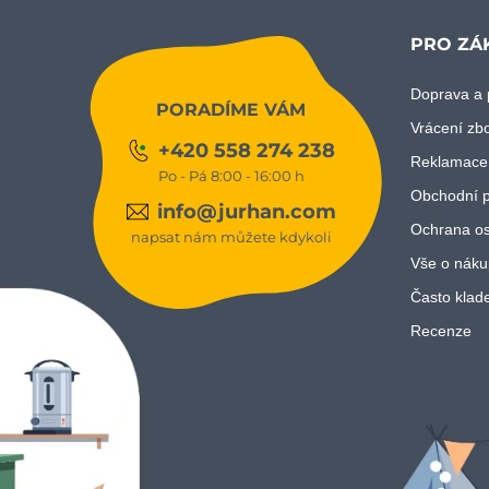
PRO ZÁ
Doprava a 
PORADÍME VÁM
Vrácení zb
+420 558 274 238
Reklamace
Po - Pá 8:00 - 16:00 h
Obchodní 
info@jurhan.com
Ochrana os
napsat nám můžete kdykoli
Vše o náku
Často klad
Recenze