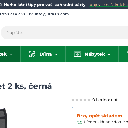
🌞
Horké letní tipy pro vaši zahradní párty
–
objevte naši kolekci
 558 274 238
info@jurhan.com
tek
Dílna
Nábytek
t 2 ks, černá
★★★★★
★★★★★
★★★★★
0 hodnocení
Brzy opět skladem
Předpokládané doručen