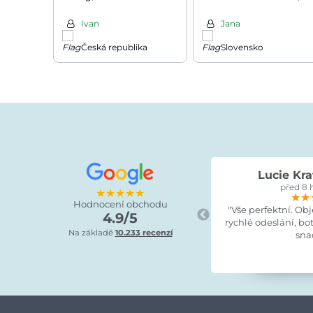
225x115X37CM, černá
Ivan
Jana
Česká republika
Slovensko
Lucie Kra
před 8 
★★★★★
★★
★★
★★
Hodnocení obchodu
"Vše perfektní. Ob
4.9/5
rychlé odeslání, bo
Na základě
10.233 recenzí
sna