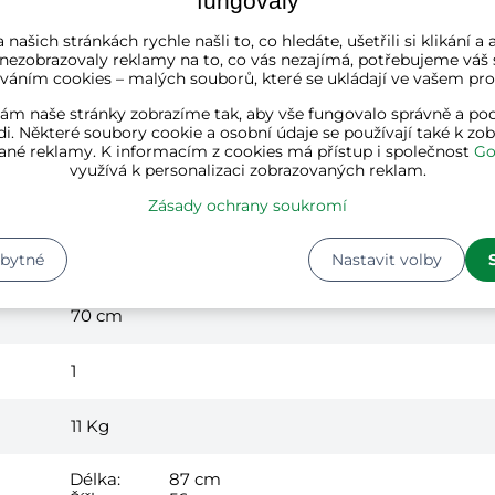
fungovaly
 našich stránkách rychle našli to, co hledáte, ušetřili si klikání 
 nezobrazovaly reklamy na to, co vás nezajímá, potřebujeme váš 
váním cookies – malých souborů, které se ukládají ve vašem proh
černá
ám naše stránky zobrazíme tak, aby vše fungovalo správně a pod
i. Některé soubory cookie a osobní údaje se používají také k zo
hliník, textil
ané reklamy. K informacím z cookies má přístup i společnost
Go
využívá k personalizaci zobrazovaných reklam.
106 cm
Zásady ochrany soukromí
56 cm
zbytné
Nastavit volby
70 cm
1
11
Kg
Délka:
87 cm