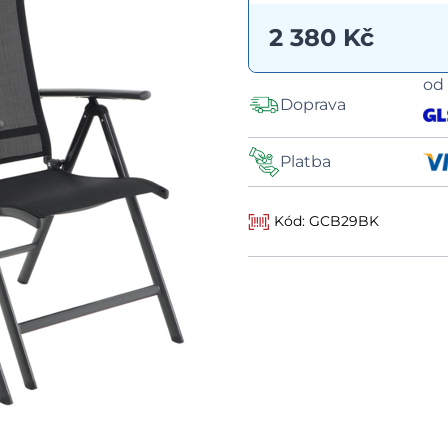
2 380 Kč
o
Doprava
Platba
Kód: GCB29BK