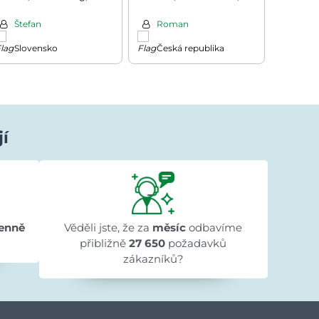
90x40x180cm, modrá
stříbrná/černá
Štefan
Roman
Ivan
Slovensko
Česká republika
Chor
jí
Ivana Ježková
před 1 dnem
★★★★★
★★★★★
★★★★★
"Přehlednost stránek a rychlé dodání."
enně
Věděli jste, že za
měsíc
odbavíme
přibližně
27 650
požadavků
zákazníků?