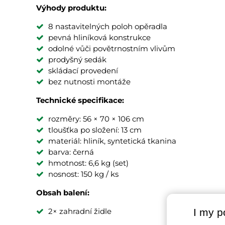
Výhody produktu:
8 nastavitelných poloh opěradla
pevná hliníková konstrukce
odolné vůči povětrnostním vlivům
prodyšný sedák
skládací provedení
bez nutnosti montáže
Technické specifikace:
rozměry: 56 × 70 × 106 cm
tloušťka po složení: 13 cm
materiál: hliník, syntetická tkanina
barva: černá
hmotnost: 6,6 kg (set)
nosnost: 150 kg / ks
Obsah balení:
2× zahradní židle
I my p