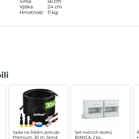
Šířka:
56 cm
Výška:
24 cm
Hmotnost:
11 kg
ili
Sada na čištění potrubí
Set nočních stolků
R
Premium, 30 m, černá
BIANCA, 2 ks,