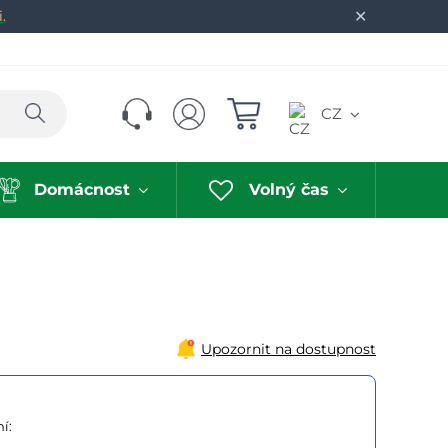
✕
.
Hledat
CZ
Domácnost
Volný čas
Upozornit na dostupnost
í: