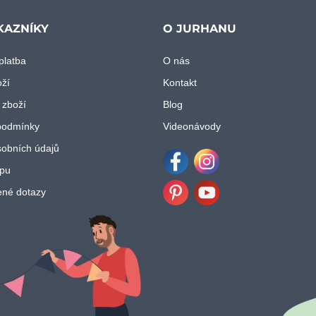
KAZNÍKY
O JURHANU
platba
O nás
oží
Kontakt
 zboží
Blog
podmínky
Videonávody
obních údajů
pu
Facebook
Instagram
ené dotazy
Pinterest
Youtube