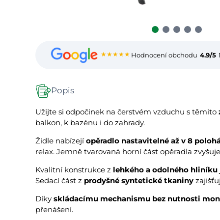
★★★★★
Hodnocení obchodu
4.9/5
Popis
Užijte si odpočinek na čerstvém vzduchu s těmito
balkon, k bazénu i do zahrady.
Židle nabízejí
opěradlo nastavitelné až v 8 poloh
relax. Jemně tvarovaná horní část opěradla zvyšuje
Kvalitní konstrukce z
lehkého a odolného hliníku
Sedací část z
prodyšné syntetické tkaniny
zajišťu
Díky
skládacímu mechanismu bez nutnosti mon
přenášení.