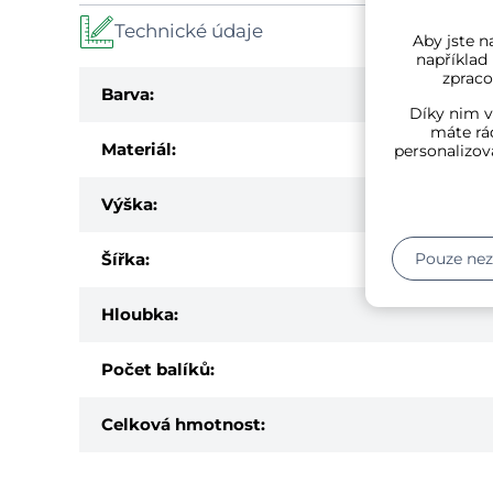
Technické údaje
Aby jste na
například
zpraco
Barva:
Díky nim v
máte rád
Materiál:
personalizov
Výška:
Šířka:
Pouze ne
Hloubka:
Počet balíků:
Celková hmotnost: