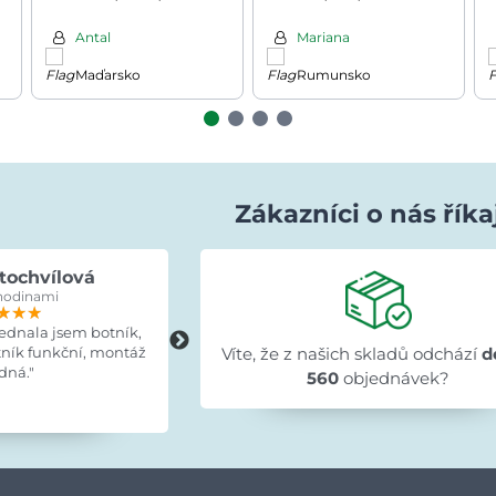
41x39x28cm, bílá
Antal
Mariana
Maďarsko
Rumunsko
Zákazníci o nás říka
tochvílová
Evka Hýlová
hodinami
před 15 hodinami
★★★
★★★
★★★
★★★★★
★★★★★
★★★★★
jednala jsem botník,
"Rychlé,v pořádku."
tník funkční, montáž
Víte, že z našich skladů odchází
d
dná."
560
objednávek?