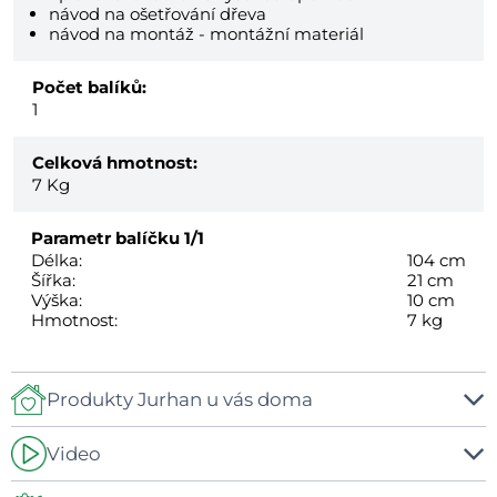
návod na ošetřování dřeva
návod na montáž - montážní materiál
Počet balíků:
1
Celková hmotnost:
7
Kg
Parametr balíčku
1/1
Délka:
104 cm
Šířka:
21 cm
Výška:
10 cm
Hmotnost:
7 kg
Produkty Jurhan u vás doma
Video