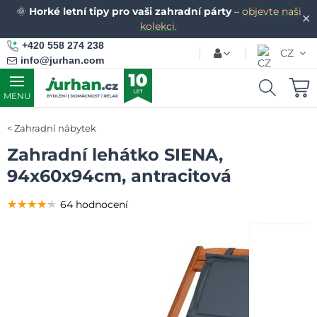
🌞
Horké letní tipy pro vaši zahradní párty
–
objevte naši
✕
kolekci.
+420 558 274 238
CZ
info@jurhan.com
MENU
Zahradní nábytek
Zahradní lehátko SIENA,
94x60x94cm, antracitová
★★★★★
★★★★★
★★★★★
64 hodnocení