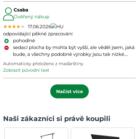
Csaba
Ověřený nákup
★★★★★
★★★★★
★★★★★
17.06.2026
odpovídající pěkné zpracování
pohodlné
sedací plocha by mohla být vyšší, ale věděl jsem, jaká
bude, a všechny podobné výrobky jsou tak nízké....
Automaticky přeloženo z maďarštiny
zobrazit původní text
Načíst více
Naši zákazníci si právě koupili