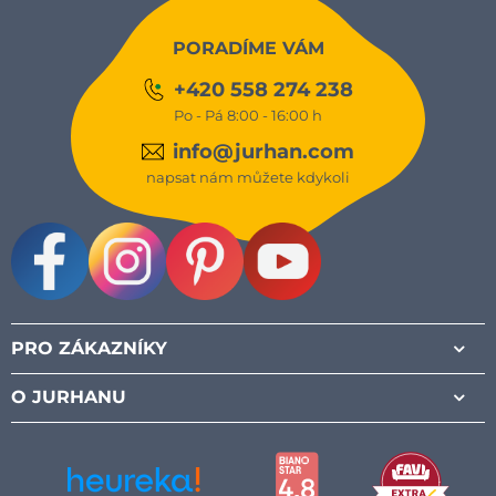
PORADÍME VÁM
+420 558 274 238
Po - Pá 8:00 - 16:00 h
info@jurhan.com
napsat nám můžete kdykoli
Facebook
Instagram
Pinterest
Youtube
PRO ZÁKAZNÍKY
O JURHANU