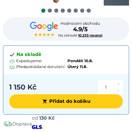
Hodnocení obchodu
4.9/5
★★★★★
Na základě
10.233 recenzí
Na skladě
Expedujeme:
Pondělí 10.8.
Předpokládané doručení:
Úterý
11.8.
1 150 Kč
Přidat do košíku
Možnosti
od
130 Kč
Doprava
dopravy