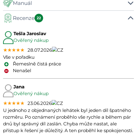
-
Manuál
Recenze
Manual
22
Tešla Jaroslav
Ověřený nákup
★★★★★
★★★★★
★★★★★
28.07.2026
Vše v pořadku
Řemeslně čistá práce
Nenašel
Jana
Ověřený nákup
★★★★★
★★★★★
★★★★★
23.06.2026
U jednoho z objednaných lehátek byl jeden díl špatného
rozměru. Po oznámení proběhlo vše rychle a během pár
dnů byl správný díl zaslán. Chyba může nastat, ale
přístup k řešení je důležitý. A ten proběhl ke spokojenosti.