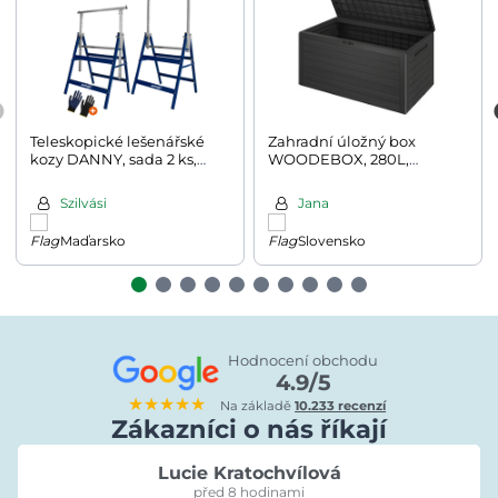
Teleskopické lešenářské
Zahradní úložný box
kozy DANNY, sada 2 ks,
WOODEBOX, 280L,
max. 200kg, 69x57x81-
120x46x57cm, antracitová
130cm, stříbrná/modrá
Szilvási
Jana
Maďarsko
Slovensko
Hodnocení obchodu
4.9/5
★★★★★
Na základě
10.233 recenzí
Zákazníci o nás říkají
Lucie Kratochvílová
před 8 hodinami