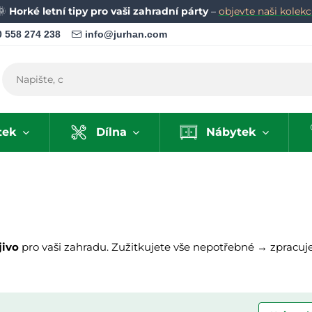
🌞
Horké letní tipy pro vaši zahradní párty
–
objevte naši kolekci
 558 274 238
info@jurhan.com
tek
Dílna
Nábytek
jivo
pro vaši zahradu. Zužitkujete vše nepotřebné → zpracujet