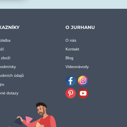
KAZNÍKY
O JURHANU
platba
O nás
oží
Kontakt
 zboží
Blog
podmínky
Videonávody
obních údajů
pu
Facebook
Instagram
ené dotazy
Pinterest
Youtube