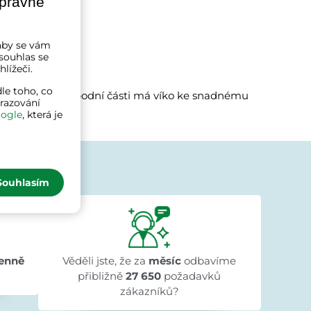
správně
a aby se vám
souhlas se
lížeči.
le toho, co
se seshora a ve spodní části má víko ke snadnému
brazování
ogle
, která je
jí
Souhlasím
Ivana Ježková
před 1 dnem
★★★★★
★★★★★
★★★★★
"Přehlednost stránek a rychlé dodání."
enně
Věděli jste, že za
měsíc
odbavíme
přibližně
27 650
požadavků
zákazníků?