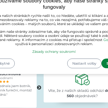
oužíváme soubory cookies, aby naše stránky 
fungovaly
 našich stránkách rychle našli to, co hledáte, ušetřili si klikání 
 nezobrazovaly reklamy na to, co vás nezajímá, potřebujeme váš 
váním cookies – malých souborů, které se ukládají ve vašem proh
ám naše stránky zobrazíme tak, aby vše fungovalo správně a pod
větrnostním vlivům
a má vysoký vývin vnitřního tepla. Plní 
i. Některé soubory cookie a osobní údaje se používají také k zo
ané reklamy. K informacím z cookies má přístup i společnost
Go
využívá k personalizaci zobrazovaných reklam.
Zásady ochrany soukromí
Zákazníci o nás říka
zbytné
Nastavit volby
tochvílová
Evka Hýlová
hodinami
před 15 hodinami
★★★
★★★
★★★
★★★★★
★★★★★
★★★★★
jednala jsem botník,
"Rychlé,v pořádku."
tník funkční, montáž
Víte, že z našich skladů odchází
d
dná."
560
objednávek?