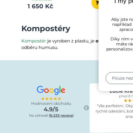
I my p
1 650 Kč
Aby jste na
například
Kompostéry
zpraco
Díky nim v
Kompostér
je vyroben z plastu, je
odolný vůči po
máte rád
odběru humusu.
personalizov
Pouze ne
Lucie Kra
před 8 
★★★★★
★★
★★
★★
Hodnocení obchodu
"Vše perfektní. Ob
4.9/5
rychlé odeslání, bo
Na základě
10.233 recenzí
sna