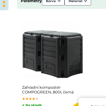
Parametry
Barva:
Materiál:
Zahradní kompostér
COMPOGREEN, 800l, černá
★★★★★
★★★★★
★★★★★
✔ Na skladě