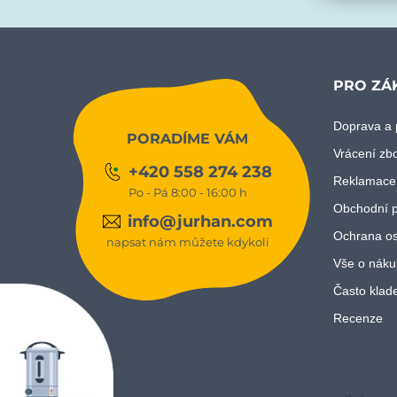
PRO ZÁ
Doprava a 
PORADÍME VÁM
Vrácení zb
+420 558 274 238
Reklamace
Po - Pá 8:00 - 16:00 h
Obchodní 
info@jurhan.com
Ochrana os
napsat nám můžete kdykoli
Vše o náku
Často klad
Recenze