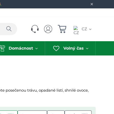
✕
.
Hledat
CZ
Domácnost
Volný čas
e posečenou trávu, opadané listí, shnilé ovoce,