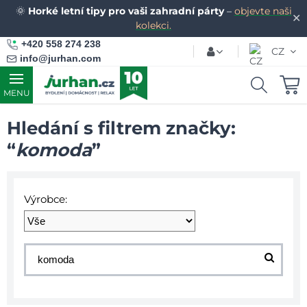
🌞
Horké letní tipy pro vaši zahradní párty
–
objevte naši
✕
kolekci.
+420 558 274 238
CZ
info@jurhan.com
MENU
Hledání s filtrem značky:
“
komoda
”
Výrobce: