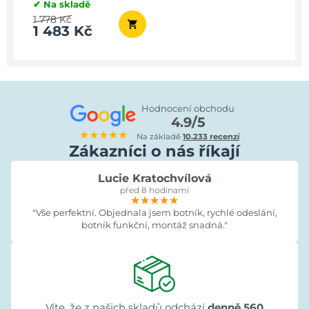
✔ Na skladě
1 778 Kč
1 483 Kč
Hodnocení obchodu
4.9/5
★★★★★
Na základě
10.233 recenzí
Zákazníci o nás říkají
Lucie Kratochvílová
před 8 hodinami
★★★★★
★★★★★
★★★★★
"Vše perfektní. Objednala jsem botník, rychlé odeslání,
botník funkční, montáž snadná."
Víte, že z našich skladů odchází
denně 560