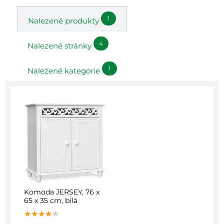
1
Nalezené produkty
4
Nalezené stránky
1
Nalezené kategorie
Komoda JERSEY, 76 x
65 x 35 cm, bílá
★★★★★
★★★★★
★★★★★