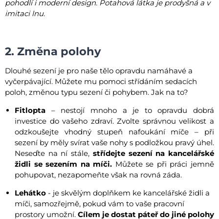
pohodlí i moderní design. Potahová látka je prodyšná a v
imitaci lnu.
2. Změna polohy
Dlouhé sezení je pro naše tělo opravdu namáhavé a
vyčerpávající. Můžete mu pomoci střídáním sedacích
poloh, změnou typu sezení či pohybem. Jak na to?
Fitlopta
– nestojí mnoho a je to opravdu dobrá
investice do vašeho zdraví. Zvolte správnou velikost a
odzkoušejte vhodný stupeň nafoukání míče – při
sezení by měly svírat vaše nohy s podložkou pravý úhel.
Neseďte na ní stále,
střídejte sezení na kancelářské
židli se sezením na míči.
Můžete se při práci jemně
pohupovat, nezapomeňte však na rovná záda.
Lehátko
- je skvělým doplňkem ke kancelářské židli a
míči, samozřejmě, pokud vám to vaše pracovní
prostory umožní.
Cílem je dostat páteř do jiné polohy