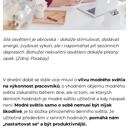
Síla osvětlení je obrovská - dokáže stimulovat, dodávat
energii, zvyšovat výkon, ale i napomáhat při sezónních
depresích. Bohužel nekvalitní osvětlení dokáže přesný
opak. (Zdroj: Pixabay)
V dnešní době se stále více mluví o
vlivu modrého světla
na výkonnost pracovníků
, o vhodném objemu modrého
světla získaného během dne, ale io tom, ve kterých
denních hodinách je modré světlo užitečné a kdy naopak
není.
Modré světlo samo o sobě nemusí být nijak
škodlivé
, je to složka přirozeného denního světla. Je
užitečné především v ranních hodinách,
pomáhá nám
„nastartovat se" a být produktivnější.