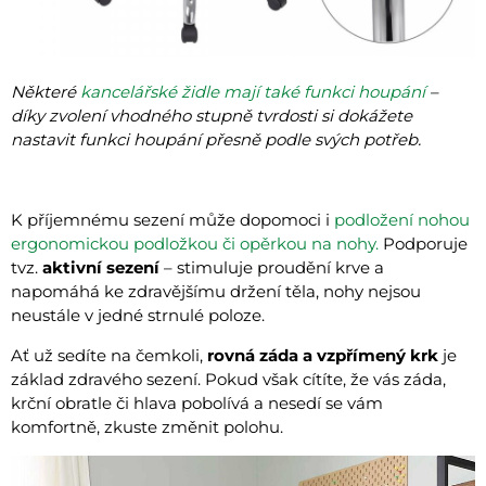
Některé
kancelářské židle mají také funkci houpání
–
díky zvolení vhodného stupně tvrdosti si dokážete
nastavit funkci houpání přesně podle svých potřeb.
K příjemnému sezení může dopomoci i
podložení nohou
ergonomickou podložkou či opěrkou na nohy.
Podporuje
tvz.
aktivní sezení
– stimuluje proudění krve a
napomáhá ke zdravějšímu držení těla, nohy nejsou
neustále v jedné strnulé poloze.
Ať už sedíte na čemkoli,
rovná záda a vzpřímený krk
je
základ zdravého sezení. Pokud však cítíte, že vás záda,
krční obratle či hlava pobolívá a nesedí se vám
komfortně, zkuste změnit polohu.