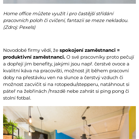
Home office můžete využít i pro častější střídání
pracovních poloh či cvičení, fantazii se meze nekladou.
(Zdroj: Pexels)
Novodobé firmy vědí, že
spokojení zaměstnanci =
produktivní zaměstnanci.
O své pracovníky proto pečují
a dopřejí jim benefity, jakými jsou např. čerstvé ovoce a
kvalitní káva na pracovišti, možnost jít během pracovní
doby na přestávku ven na slunce a čerstvý vzduch či
možnost zacvičit si na rotopedu/stepperu, natáhnout si
páteř na žebřinách /hrazdě nebe zahrát si ping pong či
stolní fotbal.