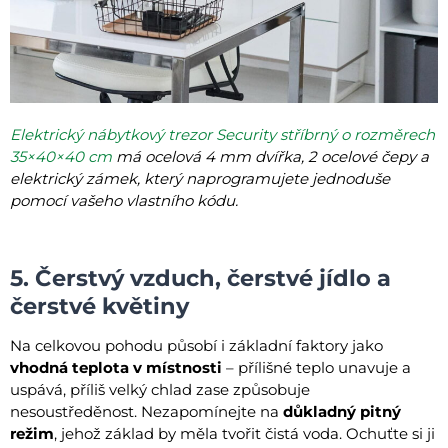
Elektrický nábytkový trezor Security stříbrný o rozměrech
35×40×40 cm
má ocelová 4 mm dvířka, 2 ocelové čepy a
elektrický zámek, který naprogramujete jednoduše
pomocí vašeho vlastního kódu.
5. Čerstvý vzduch, čerstvé jídlo a
čerstvé květiny
Na celkovou pohodu působí i základní faktory jako
vhodná teplota v místnosti
– přílišné teplo unavuje a
uspává, příliš velký chlad zase způsobuje
nesoustředěnost. Nezapomínejte na
důkladný pitný
režim
, jehož základ by měla tvořit čistá voda. Ochuťte si ji