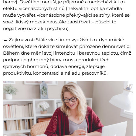
barev). Osvětlení neruší, je příjemné a nedochází k tzn.
efektu vícenásobných stínů (nekvalitní optika svítidla
může vytvářet vícenásobné překrývající se stíny, které se
snaží lidský mozek neustále zaostřovat – působí to
negativně na zrak i psychiku).
→ Zajímavost: Stále více firem využívá tzn. dynamické
osvětlení, které dokáže simulovat přirozené denní světlo.
Během dne mění svoji intenzitu i barevnou teplotu, čímž
podporuje přirozený biorytmus a produkci těch
správných hormonů, dodává energii, zlepšuje
produktivitu, koncentraci a náladu pracovníků.