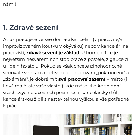
námi!
1. Zdravé sezení
Ať už pracujete ve své domácí kanceláři (v pracovně/v
improvizovaném koutku v obýváku) nebo v kanceláři na
pracovišti,
zdravé sezení je základ
. U home office je
největším nešvarem non stop práce z postele, z gauče či
u jídelního stolu. Pokud se však chcete plnohodnotně
věnovat své práci a nebýt po dopracování „pokroucení" a
„dolámání", je dobré mít
své pracovní zázemí
– místo (i
když malé, ale vaše vlastní), kde máte klid ke splnění
všech svých pracovních povinností, kancelářský stůl ,
kancelářskou židli s nastavitelnou výškou a vše potřebné
k práci.