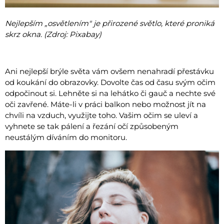
Nejlepším „osvětlením" je přirozené světlo, které proniká
skrz okna. (Zdroj: Pixabay)
Ani nejlepší brýle světa vám ovšem nenahradí přestávku
od koukání do obrazovky. Dovolte čas od času svým očim
odpočinout si. Lehněte si na lehátko či gauč a nechte své
oči zavřené. Máte-li v práci balkon nebo možnost jít na
chvíli na vzduch, využijte toho. Vašim očim se uleví a
vyhnete se tak pálení a řezání očí způsobeným
neustálým díváním do monitoru.