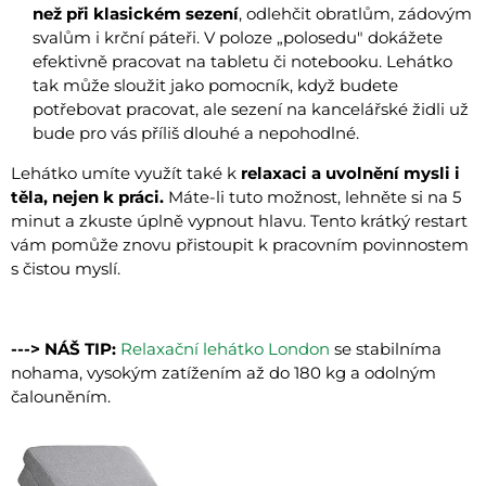
než při klasickém sezení
, odlehčit obratlům, zádovým
svalům i krční páteři. V poloze „polosedu" dokážete
efektivně pracovat na tabletu či notebooku. Lehátko
tak může sloužit jako pomocník, když budete
potřebovat pracovat, ale sezení na kancelářské židli už
bude pro vás příliš dlouhé a nepohodlné.
Lehátko umíte využít také k
relaxaci a uvolnění mysli i
těla, nejen k práci.
Máte-li tuto možnost, lehněte si na 5
minut a zkuste úplně vypnout hlavu. Tento krátký restart
vám pomůže znovu přistoupit k pracovním povinnostem
s čistou myslí.
---> NÁŠ TIP:
Relaxační lehátko London
se stabilníma
nohama, vysokým zatížením až do 180 kg a odolným
čalouněním.