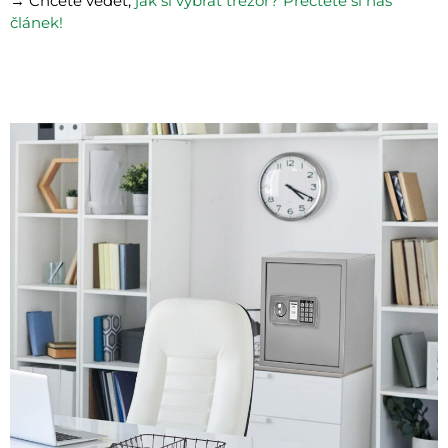
→ Chcete vědět,
jak si vybrat trezor? Přečtěte si náš
článek!