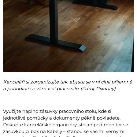
Kanceláři si zorganizujte tak, abyste se v ní cítili příjemně
a pohodlně se vám v ní pracovalo. (Zdroj: Pixabay)
Využijte naplno zásuvky pracovního stolu, kde si
jednotlivé pomůcky a dokumenty pěkně pokladete.
Dokupte kancelářské organizéry, stojan pod monitor se
zásuvkou či box na kabely – stanou se vašimi věrnými