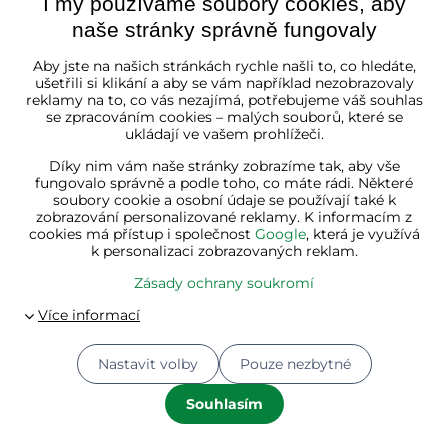
I my používáme soubory cookies, aby
naše stránky správně fungovaly
Aby jste na našich stránkách rychle našli to, co hledáte,
ušetřili si klikání a aby se vám například nezobrazovaly
reklamy na to, co vás nezajímá, potřebujeme váš souhlas
se zpracováním cookies – malých souborů, které se
ukládají ve vašem prohlížeči.
Díky nim vám naše stránky zobrazíme tak, aby vše
fungovalo správně a podle toho, co máte rádi. Některé
soubory cookie a osobní údaje se používají také k
zobrazování personalizované reklamy. K informacím z
cookies má přístup i společnost
Google
, která je využívá
k personalizaci zobrazovaných reklam.
Zásady ochrany soukromí
Nastavit volby
Pouze nezbytné
Souhlasím
Jídlo je nedílnou součástí pracovního dne. Připravte si na
svačinu misku ovoce s oříšky, potěšte své oči i chuťové