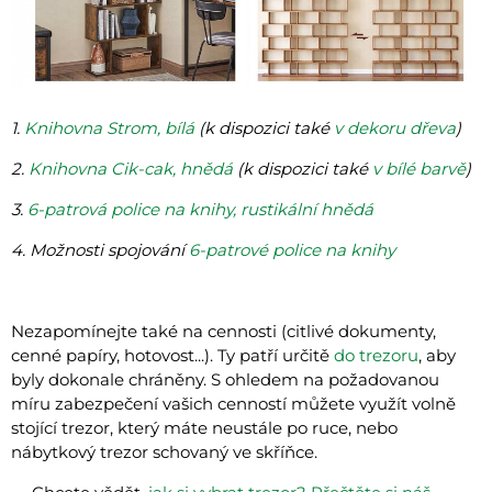
1.
Knihovna Strom, bílá
(k dispozici také
v dekoru dřeva
)
2.
Knihovna Cik-cak, hnědá
(k dispozici také
v bílé barvě
)
3.
6-patrová police na knihy, rustikální hnědá
4. Možnosti spojování
6-patrové police na knihy
Nezapomínejte také na cennosti (citlivé dokumenty,
cenné papíry, hotovost...). Ty patří určitě
do trezoru
, aby
byly dokonale chráněny. S ohledem na požadovanou
míru zabezpečení vašich cenností můžete využít volně
stojící trezor, který máte neustále po ruce, nebo
nábytkový trezor schovaný ve skříňce.