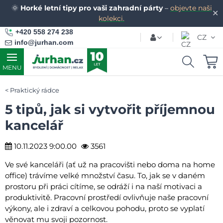
🌞
Horké letní tipy pro vaši zahradní párty
–
objevte naši
✕
kolekci.
+420 558 274 238
CZ
info@jurhan.com
MENU
Praktický rádce
5 tipů, jak si vytvořit příjemnou
kancelář
10.11.2023 9:00.00
3561
Ve své kanceláři (ať už na pracovišti nebo doma na home
office) trávíme velké množství času. To, jak se v daném
prostoru při práci cítíme, se odráží i na naší motivaci a
produktivitě. Pracovní prostředí ovlivňuje naše pracovní
výkony, ale i zdraví a celkovou pohodu, proto se vyplatí
věnovat mu svoji pozornost.