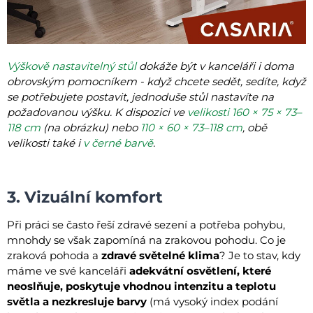
Výškově nastavitelný stůl
dokáže být v kanceláři i doma
obrovským pomocníkem - když chcete sedět, sedíte, když
se potřebujete postavit, jednoduše stůl nastavíte na
požadovanou výšku. K dispozici ve
velikosti 160 × 75 × 73–
118 cm
(na obrázku) nebo
110 × 60 × 73–118 cm
, obě
velikosti také i
v černé barvě
.
3. Vizuální komfort
Při práci se často řeší zdravé sezení a potřeba pohybu,
mnohdy se však zapomíná na zrakovou pohodu. Co je
zraková pohoda a
zdravé světelné klima
? Je to stav, kdy
máme ve své kanceláři
adekvátní osvětlení, které
neoslňuje, poskytuje vhodnou intenzitu a teplotu
světla a nezkresluje barvy
(má vysoký index podání