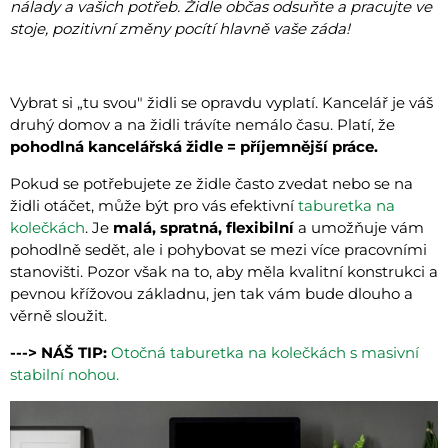
nálady a vašich potřeb. Židle občas odsuňte a pracujte ve
stoje, pozitivní změny pocítí hlavně vaše záda!
Vybrat si „tu svou" židli se opravdu vyplatí. Kancelář je váš
druhý domov a na židli trávíte nemálo času. Platí, že
pohodlná kancelářská židle = příjemnější práce.
Pokud se potřebujete ze židle často zvedat nebo se na
židli otáčet, může být pro vás efektivní
taburetka na
kolečkách
. Je
malá, spratná, flexibilní
a umožňuje vám
pohodlně sedět, ale i pohybovat se mezi více pracovními
stanovišti. Pozor však na to, aby měla kvalitní konstrukci a
pevnou křížovou základnu, jen tak vám bude dlouho a
věrně sloužit.
---> NÁŠ TIP:
Otočná taburetka na kolečkách s masivní
stabilní nohou.