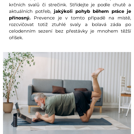
krčních svalů či strečink. Střídejte je podle chutě a
aktuálních potřeb,
jakýkoli pohyb během práce je
přínosný.
Prevence je v tomto případě na místě,
rozcvičovat totiž ztuhlé svaly a bolavá záda po
celodenním sezení bez přestávky je mnohem těžší
oříšek.