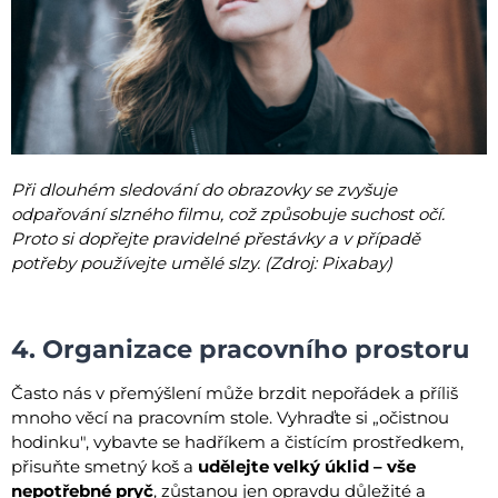
Při dlouhém sledování do obrazovky se zvyšuje
odpařování slzného filmu, což způsobuje suchost očí.
Proto si dopřejte pravidelné přestávky a v případě
potřeby používejte umělé slzy. (Zdroj: Pixabay)
4. Organizace pracovního prostoru
Často nás v přemýšlení může brzdit nepořádek a příliš
mnoho věcí na pracovním stole. Vyhraďte si „očistnou
hodinku", vybavte se hadříkem a čistícím prostředkem,
přisuňte smetný koš a
udělejte velký úklid – vše
nepotřebné pryč
, zůstanou jen opravdu důležité a