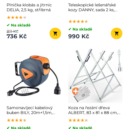
Plnička klobás a jitrnic
Teleskopické lešenářské
DELIA, 2,5 kg, stříbrná
kozy DANNY, sada 2 ks,
max. 200kg, 69x57x81-
★★★★★
★★★★★
★★★★★
130cm, stříbrná/modrá
★★★★★
★★★★★
★★★★★
✔ Na skladě
✔ Na skladě
811 Kč
736 Kč
990 Kč
Samonavíjecí kabelový
Koza na řezání dřeva
buben BILY, 20m+1,5m,
ALBERT, 83 x 81 x 88 cm,
šedá/oranžová
stříbrná
★★★★★
★★★★★
★★★★★
★★★★★
★★★★★
★★★★★
✔ Na skladě
✔ Na skladě