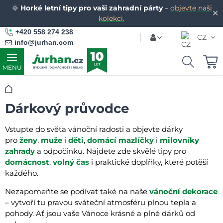
🌞
Horké letní tipy pro vaši zahradní párty
–
objevte naši
✕
kolekci.
+420 558 274 238
CZ
info@jurhan.com
MENU
Úvod
Dárkový průvodce
Vstupte do světa vánoční radosti a objevte dárky
pro
ženy
,
muže
i
děti
,
domácí mazlíčky
i
milovníky
zahrady
a odpočinku. Najdete zde skvělé tipy pro
domácnost
,
volný čas
i praktické doplňky, které potěší
každého.
Nezapomeňte se podívat také na naše
vánoční dekorace
– vytvoří tu pravou sváteční atmosféru plnou tepla a
pohody. Ať jsou vaše Vánoce krásné a plné dárků od