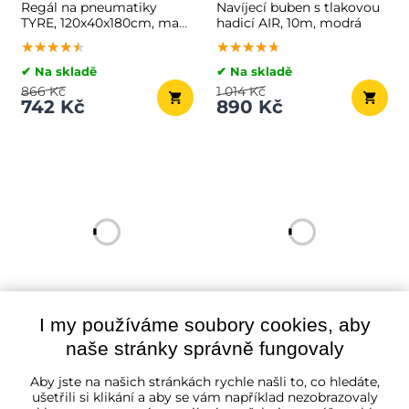
Regál na pneumatiky
Navíjecí buben s tlakovou
TYRE, 120x40x180cm, max.
hadicí AIR, 10m, modrá
795kg, stříbrná/světle
★★★★★
★★★★★
★★★★★
★★★★★
★★★★★
★★★★★
hnědá
✔ Na skladě
✔ Na skladě
866 Kč
1 014 Kč
742 Kč
890 Kč
I my používáme soubory cookies, aby
Závěsný organizér do dílny
Magnetická lišta HOLDER,
naše stránky správně fungovaly
ORDER, 30 boxů,
3ks, 45cm, červená/černá
64x2x38cm, červená/černá
★★★★★
★★★★★
★★★★★
★★★★★
★★★★★
★★★★★
Aby jste na našich stránkách rychle našli to, co hledáte,
✔ Na skladě
ušetřili si klikání a aby se vám například nezobrazovaly
✔ Na skladě