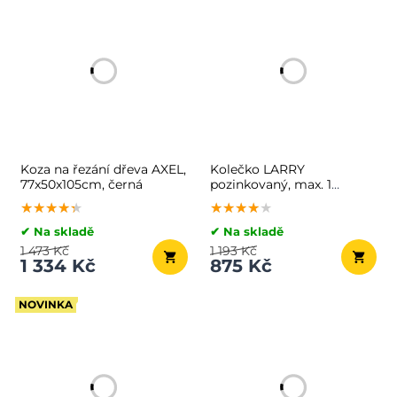
Koza na řezání dřeva AXEL,
Kolečko LARRY
77x50x105cm, černá
pozinkovaný, max. 1
kapacita 80l/100kg,
★★★★★
★★★★★
★★★★★
★★★★★
★★★★★
★★★★★
stříbrná/černá
✔ Na skladě
✔ Na skladě
1 473 Kč
1 193 Kč
1 334 Kč
875 Kč
NOVINKA