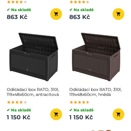
★★★★★
★★★★★
★★★★★
★★★★★
★★★★★
★★★★★
✔ Na skladě
✔ Na skladě
863 Kč
863 Kč
Odkládací box RATO, 310l,
Odkládací box RATO, 310l,
119x48x60cm, antracitová
119x48x60cm, hnědá
★★★★★
★★★★★
★★★★★
★★★★★
★★★★★
★★★★★
✔ Na skladě
✔ Na skladě
1 150 Kč
1 150 Kč