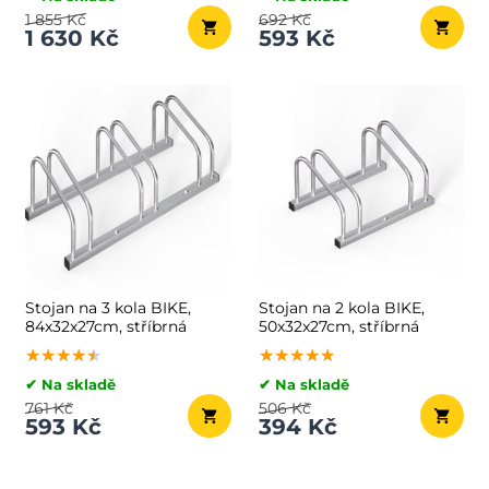
1 855 Kč
692 Kč
1 630 Kč
593 Kč
Stojan na 3 kola BIKE,
Stojan na 2 kola BIKE,
84x32x27cm, stříbrná
50x32x27cm, stříbrná
★★★★★
★★★★★
★★★★★
★★★★★
★★★★★
★★★★★
✔ Na skladě
✔ Na skladě
761 Kč
506 Kč
593 Kč
394 Kč