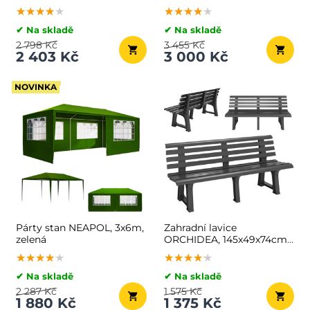
hnědá
★★★★★
★★★★★
★★★★★
★★★★★
★★★★★
★★★★★
✔ Na skladě
✔ Na skladě
2 798 Kč
3 455 Kč
2 403 Kč
3 000 Kč
NOVINKA
Párty stan NEAPOL, 3x6m,
Zahradní lavice
zelená
ORCHIDEA, 145x49x74cm,
antracitová
★★★★★
★★★★★
★★★★★
★★★★★
★★★★★
★★★★★
✔ Na skladě
✔ Na skladě
2 287 Kč
1 575 Kč
1 880 Kč
1 375 Kč