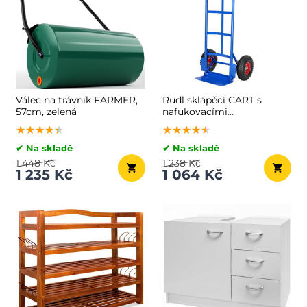
Válec na trávník FARMER,
Rudl sklápěcí CART s
57cm, zelená
nafukovacími
pneumatikami, max.
★★★★★
★★★★★
★★★★★
★★★★★
★★★★★
★★★★★
200kg, modrá
✔ Na skladě
✔ Na skladě
1 448 Kč
1 238 Kč
1 235 Kč
1 064 Kč