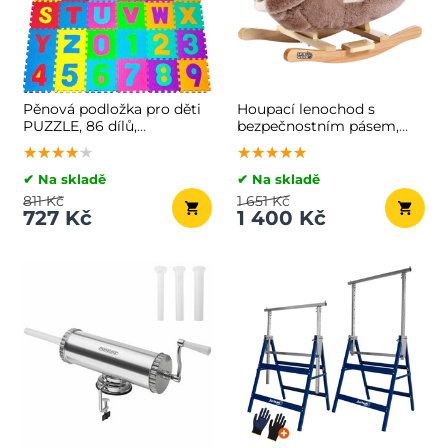
Pěnová podložka pro děti
Houpací lenochod s
PUZZLE, 86 dílů,
bezpečnostním pásem,
vícebarevná
hnědá
★★★★★
★★★★★
★★★★★
★★★★★
★★★★★
★★★★★
✔ Na skladě
✔ Na skladě
811 Kč
1 651 Kč
727 Kč
1 400 Kč