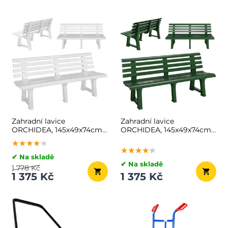
Zahradní lavice
Zahradní lavice
ORCHIDEA, 145x49x74cm,
ORCHIDEA, 145x49x74cm,
bílá
zelená
★★★★★
★★★★★
★★★★★
★★★★★
★★★★★
★★★★★
✔ Na skladě
✔ Na skladě
1 778 Kč
1 375 Kč
1 375 Kč