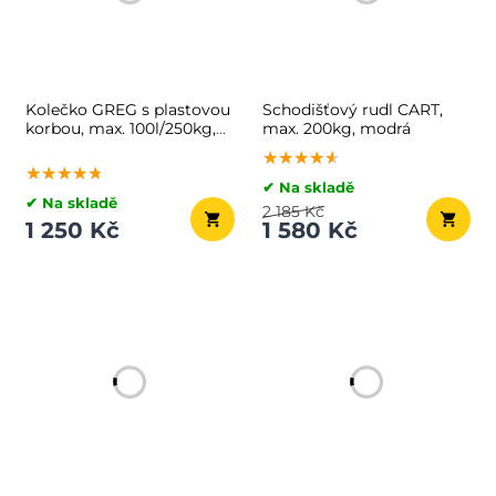
Kolečko GREG s plastovou
Schodišťový rudl CART,
korbou, max. 100l/250kg,
max. 200kg, modrá
zelená/černá
★★★★★
★★★★★
★★★★★
★★★★★
★★★★★
★★★★★
✔ Na skladě
✔ Na skladě
2 185 Kč
1 250 Kč
1 580 Kč