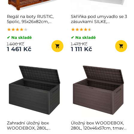
Regál na boty RUSTIC,
Skříňka pod umyvadlo se 3
5polic, 95x26x82cm,
zásuvkami SILKE,
přírodní hnědá
63x30x54cm, bílá
★★★★★
★★★★★
★★★★★
★★★★★
★★★★★
★★★★★
✔ Na skladě
✔ Na skladě
1 600 Kč
1 473 Kč
1 461 Kč
1 111 Kč
Zahradní úložný box
Úložný box WOODEBOX,
WOODEBOX, 280L,
280L, 120x46x57cm, tmavě
120x46x57cm, antracitová
hnědá