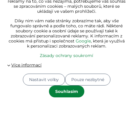
reklamy na to, co vás nezajímá, potřebujeme váš souhlas
558 Kč
558 Kč
se zpracováním cookies – malých souborů, které se
500 Kč
469 Kč
ukládají ve vašem prohlížeči.
Díky nim vám naše stránky zobrazíme tak, aby vše
fungovalo správně a podle toho, co máte rádi. Některé
soubory cookie a osobní údaje se používají také k
zobrazování personalizované reklamy. K informacím z
cookies má přístup i společnost
Google
, která je využívá
k personalizaci zobrazovaných reklam.
Zásady ochrany soukromí
Nastavit volby
Pouze nezbytné
Dětská sedací sestava se
Set seker TOMS sekera a
slunečníkem JASMIN,
štípačka, 2ks,
67x78,5x42,5cm,
černá/oranžová
Souhlasím
★★★★★
★★★★★
★★★★★
★★★★★
★★★★★
★★★★★
modrá/bílá/červená
✔ Na skladě
✔ Na skladě
1 473 Kč
863 Kč
1 238 Kč
742 Kč