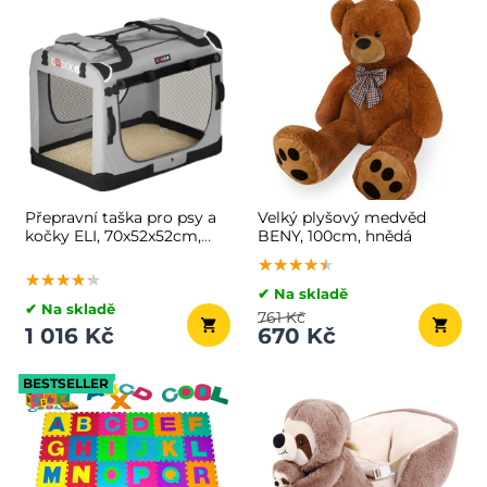
Přepravní taška pro psy a
Velký plyšový medvěd
kočky ELI, 70x52x52cm,
BENY, 100cm, hnědá
šedá
★★★★★
★★★★★
★★★★★
★★★★★
★★★★★
★★★★★
✔ Na skladě
✔ Na skladě
761 Kč
1 016 Kč
670 Kč
BESTSELLER