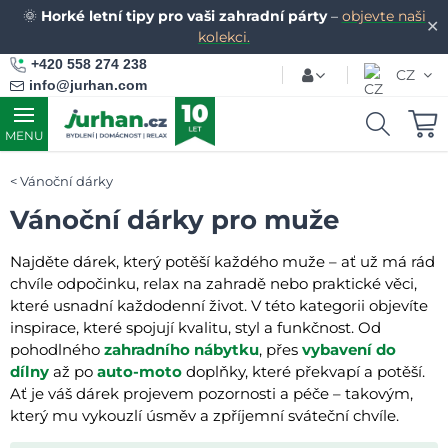
🌞
Horké letní tipy pro vaši zahradní párty
–
objevte naši
✕
kolekci.
+420 558 274 238
CZ
info@jurhan.com
MENU
Vánoční dárky
Vánoční dárky pro muže
Najděte dárek, který potěší každého muže – ať už má rád
chvíle odpočinku, relax na zahradě nebo praktické věci,
které usnadní každodenní život. V této kategorii objevíte
inspirace, které spojují kvalitu, styl a funkčnost. Od
pohodlného
zahradního nábytku
, přes
vybavení do
dílny
až po
auto-moto
doplňky, které překvapí a potěší.
Ať je váš dárek projevem pozornosti a péče – takovým,
který mu vykouzlí úsměv a zpříjemní sváteční chvíle.