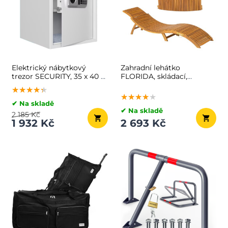
Elektrický nábytkový
Zahradní lehátko
trezor SECURITY, 35 x 40 x
FLORIDA, skládací,
40cm
57x190x51cm, přírodní
★★★★★
★★★★★
★★★★★
hnědá
★★★★★
★★★★★
★★★★★
✔ Na skladě
✔ Na skladě
2 185 Kč
1 932 Kč
2 693 Kč