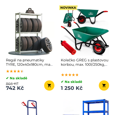
NOVINKA
Regál na pneumatiky
Kolečko GREG s plastovou
TYRE, 120x40x180cm, max.
korbou, max. 100l/250kg,
795kg, stříbrná/světle
zelená/černá
★★★★★
★★★★★
★★★★★
hnědá
★★★★★
★★★★★
★★★★★
✔ Na skladě
✔ Na skladě
866 Kč
742 Kč
1 250 Kč