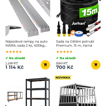
Nájezdové rampy na auto
Sada na čištění potrubí
MARA, sada 2 ks, 400kg,
Premium, 15 m, černá
160cm, 2ks, stříbrná
★★★★★
★★★★★
★★★★★
★★★★★
★★★★★
★★★★★
✔ Na skladě
✔ Na skladě
1 218 Kč
890 Kč
1 114 Kč
700 Kč
NOVINKA