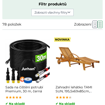
Filtr produktů
Zobrazit všechny filtry
78
položek
Zobrazení
NOVINKA
Sada na čištění potrubí
Zahradní lehátko TAMI
Premium, 30 m, černá
SUN, 195,5x69x85cm,
přírodní hnědá
★★★★★
★★★★★
★★★★★
★★★★★
★★★★★
★★★★★
✔ Na skladě
✔ Na skladě