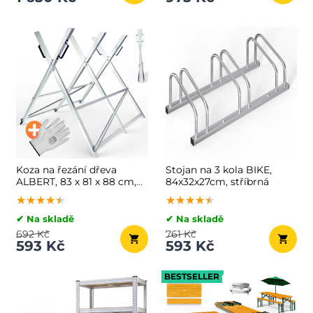
Koza na řezání dřeva
Stojan na 3 kola BIKE,
ALBERT, 83 x 81 x 88 cm,
84x32x27cm, stříbrná
stříbrná
★★★★★
★★★★★
★★★★★
★★★★★
★★★★★
★★★★★
✔ Na skladě
✔ Na skladě
692 Kč
761 Kč
593 Kč
593 Kč
BESTSELLER