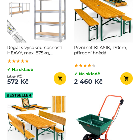
Regál s vysokou nosností
Pivní set KLASIK, 170cm,
HEAVY, max. 875kg,
přírodní hnědá
90x40x180cm, stříbrná
★★★★★
★★★★★
★★★★★
★★★★★
★★★★★
★★★★★
✔ Na skladě
✔ Na skladě
662 Kč
572 Kč
2 460 Kč
BESTSELLER