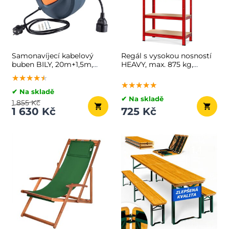
Samonavíjecí kabelový
Regál s vysokou nosností
buben BILY, 20m+1,5m,
HEAVY, max. 875 kg,
šedá/oranžová
90×40×180 cm, červená
★★★★★
★★★★★
★★★★★
★★★★★
★★★★★
★★★★★
✔ Na skladě
✔ Na skladě
1 855 Kč
1 630 Kč
725 Kč