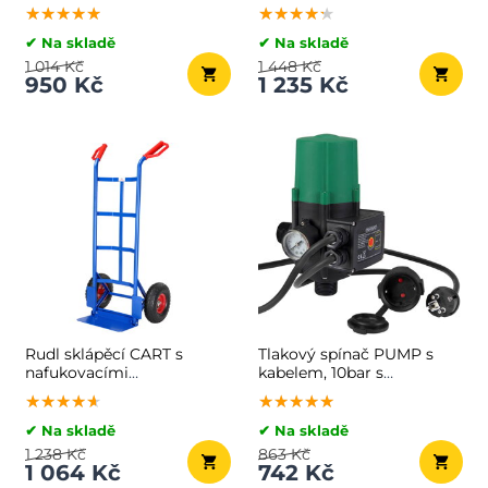
antracitová
★★★★★
★★★★★
★★★★★
★★★★★
★★★★★
★★★★★
✔ Na skladě
✔ Na skladě
1 014 Kč
1 448 Kč
950 Kč
1 235 Kč
Rudl sklápěcí CART s
Tlakový spínač PUMP s
nafukovacími
kabelem, 10bar s
pneumatikami, max.
manometrem, zelená
★★★★★
★★★★★
★★★★★
★★★★★
★★★★★
★★★★★
200kg, modrá
✔ Na skladě
✔ Na skladě
1 238 Kč
863 Kč
1 064 Kč
742 Kč