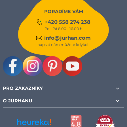
PORADÍME VÁM
+420 558 274 238
Po - Pá 8:00 - 16:00 h
info@jurhan.com
napsat nám můžete kdykoli
Facebook
Instagram
Pinterest
Youtube
PRO ZÁKAZNÍKY
O JURHANU