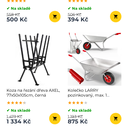
★★★★★
★★★★★
★★★★★
★★★★★
★★★★★
★★★★★
✔ Na skladě
✔ Na skladě
558 Kč
506 Kč
500 Kč
394 Kč
Koza na řezání dřeva AXEL,
Kolečko LARRY
77x50x105cm, černá
pozinkovaný, max. 1
kapacita 80l/100kg,
★★★★★
★★★★★
★★★★★
★★★★★
★★★★★
★★★★★
stříbrná/černá
✔ Na skladě
✔ Na skladě
1 473 Kč
1 193 Kč
1 334 Kč
875 Kč