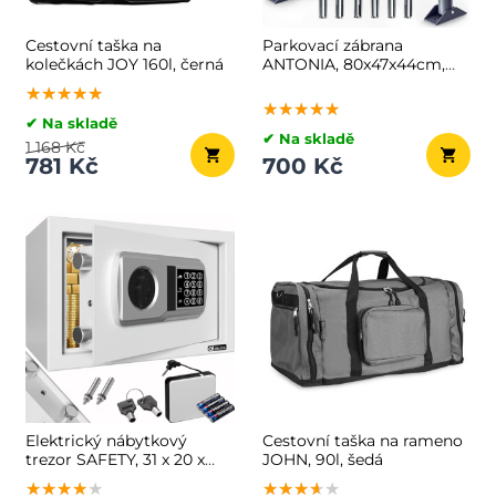
Cestovní taška na
Parkovací zábrana
kolečkách JOY 160l, černá
ANTONIA, 80x47x44cm,
šedá
★★★★★
★★★★★
★★★★★
★★★★★
★★★★★
★★★★★
✔ Na skladě
✔ Na skladě
1 168 Kč
781 Kč
700 Kč
Elektrický nábytkový
Cestovní taška na rameno
trezor SAFETY, 31 x 20 x
JOHN, 90l, šedá
20cm, stříbrná
★★★★★
★★★★★
★★★★★
★★★★★
★★★★★
★★★★★