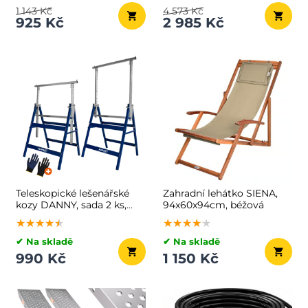
1 143 Kč
4 573 Kč
925 Kč
2 985 Kč
Teleskopické lešenářské
Zahradní lehátko SIENA,
kozy DANNY, sada 2 ks,
94x60x94cm, béžová
max. 200kg, 69x57x81-
★★★★★
★★★★★
★★★★★
★★★★★
★★★★★
★★★★★
130cm, stříbrná/modrá
✔ Na skladě
✔ Na skladě
990 Kč
1 150 Kč