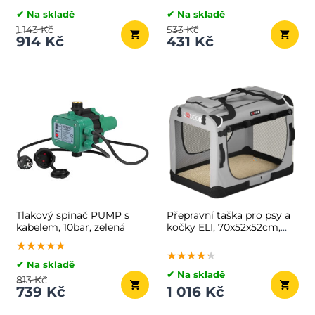
✔ Na skladě
✔ Na skladě
1 143 Kč
533 Kč
914 Kč
431 Kč
Tlakový spínač PUMP s
Přepravní taška pro psy a
kabelem, 10bar, zelená
kočky ELI, 70x52x52cm,
šedá
★★★★★
★★★★★
★★★★★
★★★★★
★★★★★
★★★★★
✔ Na skladě
✔ Na skladě
813 Kč
739 Kč
1 016 Kč