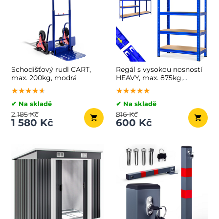
Schodišťový rudl CART,
Regál s vysokou nosností
max. 200kg, modrá
HEAVY, max. 875kg,
90x40x180cm, modrá
★★★★★
★★★★★
★★★★★
★★★★★
★★★★★
★★★★★
✔ Na skladě
✔ Na skladě
2 185 Kč
816 Kč
1 580 Kč
600 Kč