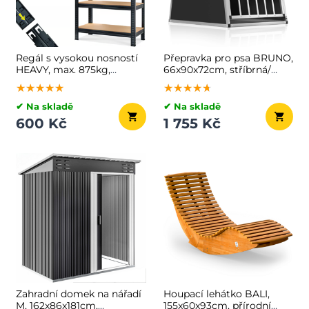
Regál s vysokou nosností
Přepravka pro psa BRUNO,
HEAVY, max. 875kg,
66x90x72cm, stříbrná/
90x40x180cm, černá
černá
★★★★★
★★★★★
★★★★★
★★★★★
★★★★★
★★★★★
✔ Na skladě
✔ Na skladě
600 Kč
1 755 Kč
Zahradní domek na nářadí
Houpací lehátko BALI,
M, 162x86x181cm,
155x60x93cm, přírodní