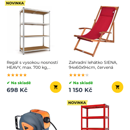
NOVINKA
Regál s vysokou nosností
Zahradní lehátko SIENA,
HEAVY, max. 700 kg,
94x60x94cm, červená
90x40x160cm, stříbrná
★★★★★
★★★★★
★★★★★
★★★★★
★★★★★
★★★★★
✔ Na skladě
✔ Na skladě
698 Kč
1 150 Kč
NOVINKA