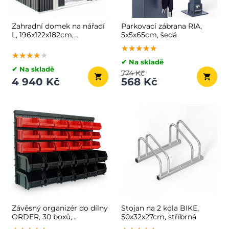
Zahradní domek na nářadí
Parkovací zábrana RIA,
L, 196x122x182cm,
5x5x65cm, šedá
antracitová
★★★★★
★★★★★
★★★★★
★★★★★
★★★★★
★★★★★
✔ Na skladě
✔ Na skladě
774 Kč
4 940 Kč
568 Kč
Závěsný organizér do dílny
Stojan na 2 kola BIKE,
ORDER, 30 boxů,
50x32x27cm, stříbrná
64x2x38cm, červená/černá