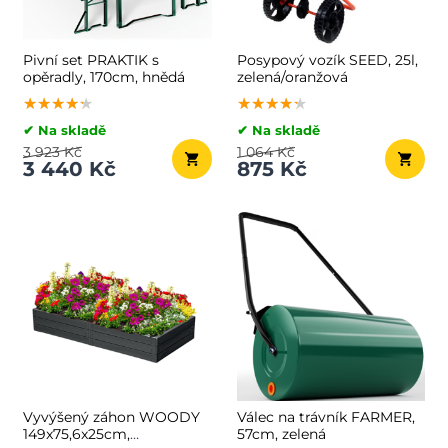
Pivní set PRAKTIK s
Posypový vozík SEED, 25l,
opěradly, 170cm, hnědá
zelená/oranžová
★★★★★
★★★★★
★★★★★
★★★★★
★★★★★
★★★★★
✔ Na skladě
✔ Na skladě
3 923 Kč
1 064 Kč
3 440 Kč
875 Kč
Vyvýšený záhon WOODY
Válec na trávník FARMER,
149x75,6x25cm,
57cm, zelená