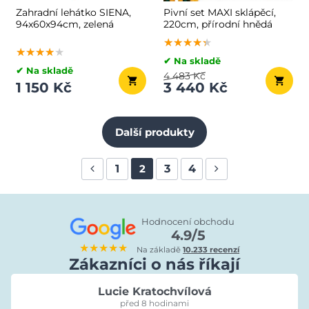
Zahradní lehátko SIENA,
Pivní set MAXI sklápěcí,
94x60x94cm, zelená
220cm, přírodní hnědá
★★★★★
★★★★★
★★★★★
★★★★★
★★★★★
★★★★★
✔ Na skladě
✔ Na skladě
4 483 Kč
1 150 Kč
3 440 Kč
Další produkty
1
3
4
2
Hodnocení obchodu
4.9/5
★★★★★
Na základě
10.233 recenzí
Zákazníci o nás říkají
Lucie Kratochvílová
před 8 hodinami