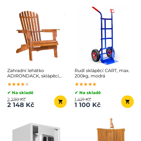
Zahradní lehátko
Rudl sklápěcí CART, max.
ADIRONDACK, sklápěcí,
200kg, modrá
69x84x94cm, přírodní
★★★★★
★★★★★
★★★★★
★★★★★
★★★★★
★★★★★
hnědá
✔ Na skladě
✔ Na skladě
2 230 Kč
1 421 Kč
2 148 Kč
1 100 Kč