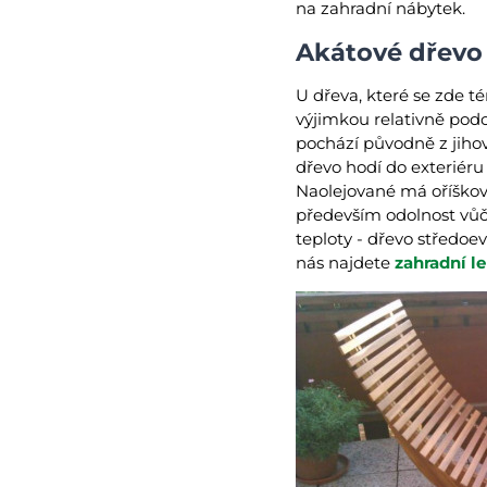
na zahradní nábytek.
Akátové dřevo
U dřeva, které se zde t
výjimkou relativně podo
pochází původně z jihov
dřevo hodí do exteriéru
Naolejované má oříškov
především odolnost vůči
teploty - dřevo středoe
nás najdete
zahradní l