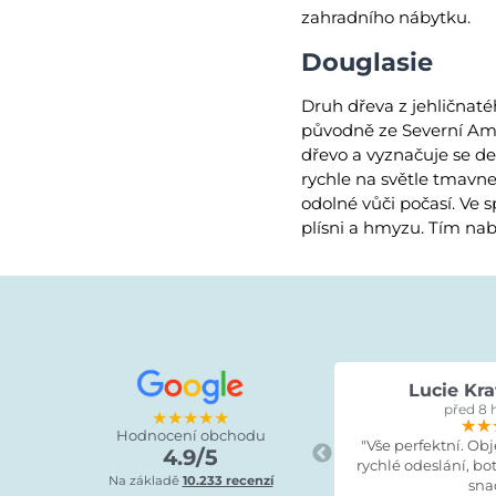
zahradního nábytku.
Douglasie
Druh dřeva z jehličnat
původně ze Severní Amer
dřevo a vyznačuje se d
rychle na světle tmavn
odolné vůči počasí. Ve 
plísni a hmyzu. Tím nab
Lucie Kra
před 8 
★★★★★
★★
★★
★★
Hodnocení obchodu
"Vše perfektní. Ob
4.9/5
rychlé odeslání, bo
Na základě
10.233 recenzí
sna