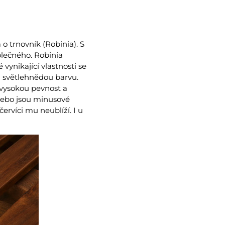
o trnovník (Robinia). S
olečného. Robinia
ynikající vlastnosti se
á světlehnědou barvu.
 vysokou pevnost a
 nebo jsou minusové
ervíci mu neublíží. I u