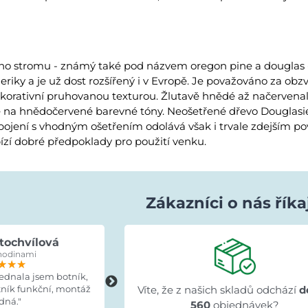
ého stromu - známý také pod názvem oregon pine a douglas -
iky a je už dost rozšířený i v Evropě. Je považováno za obzv
ekorativní pruhovanou texturou. Žlutavě hnědé až načervenal
e na hnědočervené barevné tóny. Neošetřené dřevo Douglasie 
spojení s vhodným ošetřením odolává však i trvale zdejším p
ízí dobré předpoklady pro použití venku.
Zákazníci o nás říka
tochvílová
Evka Hýlová
hodinami
před 15 hodinami
★★★
★★★
★★★
★★★★★
★★★★★
★★★★★
jednala jsem botník,
"Rychlé,v pořádku."
tník funkční, montáž
Víte, že z našich skladů odchází
d
dná."
560
objednávek?