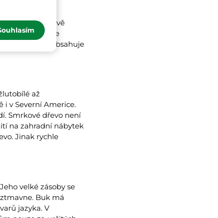
béžovým až medově
Souhlasím
obě dub vykazuje
ové dřevo však obsahuje
lutobílé až
ě i v Severní Americe.
dí. Smrkové dřevo není
ití na zahradní nábytek
vo. Jinak rychle
 Jeho velké zásoby se
hu ztmavne. Buk má
varů jazyka. V