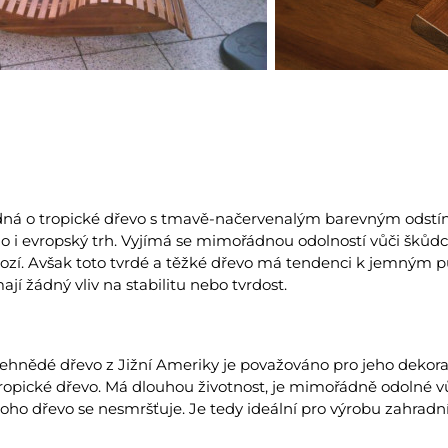
edná o tropické dřevo s tmavě-načervenalým barevným odstí
lo i evropský trh. Vyjímá se mimořádnou odolností vůči škůdců
rozí. Avšak toto tvrdé a těžké dřevo má tendenci k jemným 
jí žádný vliv na stabilitu nebo tvrdost.
ehnědé dřevo z Jižní Ameriky je považováno pro jeho dekorat
opické dřevo. Má dlouhou životnost, je mimořádně odolné vů
oho dřevo se nesmršťuje. Je tedy ideální pro výrobu zahradn