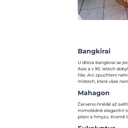
Bangkirai
U dřeva bangkirai se j
Asie a v 90. letech doby
říše. Ani zpuchření neh
místech, která však nema
Mahagon
Červeno-hnědé až světl
mimořádně elegantní tr
plísni a hmyzu. Kromě t