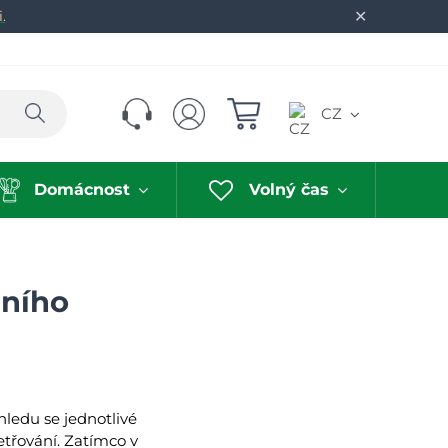
✕
.
Hledat
CZ
Domácnost
Volný čas
dního
ledu se jednotlivé
etřování. Zatímco v