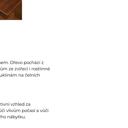
nem. Dřevo pochází z
m ze zvířecí i rostlinné
puklinám na čelních
ivní vzhled za
či vlivům počasí a vůči
ího nábytku.