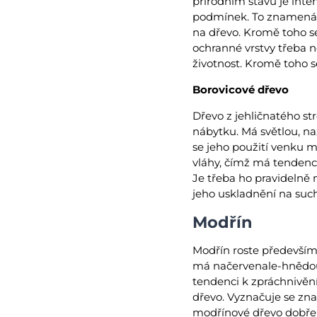
přírodním stavu je inte
podmínek. To znamená,
na dřevo. Kromě toho se
ochranné vrstvy třeba n
životnost. Kromě toho se
Borovicové dřevo
Dřevo z jehličnatého st
nábytku. Má světlou, n
se jeho použití venku 
vláhy, čímž má tendenc
Je třeba ho pravidelně
jeho uskladnění na such
Modřín
Modřín roste především 
má načervenale-hnědou
tendenci k zpráchnivění
dřevo. Vyznačuje se zna
modřínové dřevo dobře o