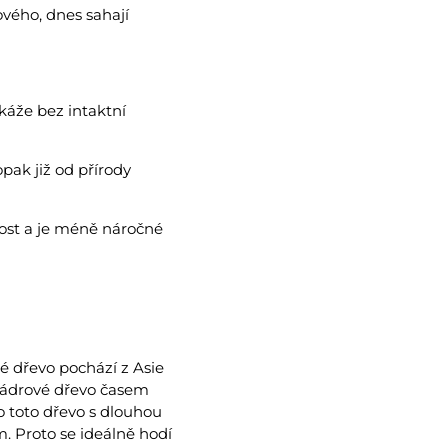
vého, dnes sahají
káže bez intaktní
pak již od přírody
nost a je méně náročné
é dřevo pochází z Asie
 jádrové dřevo časem
 toto dřevo s dlouhou
m. Proto se ideálně hodí