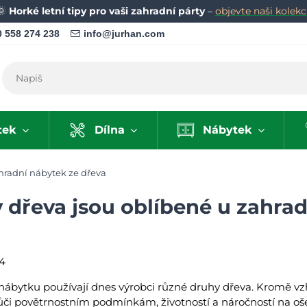
🌞
Horké letní tipy pro vaši zahradní párty
–
objevte naši kolekci
 558 274 238
info@jurhan.com
tek
Dílna
Nábytek
hradní nábytek ze dřeva
 dřeva jsou oblíbené u zahra
4
nábytku používají dnes výrobci různé druhy dřeva. Kromě vzh
i vůči povětrnostním podmínkám, životností a náročností na oš