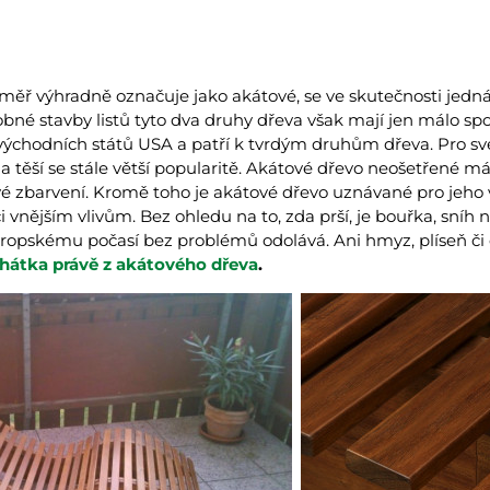
éměř výhradně označuje jako akátové, se ve skutečnosti jedná 
bné stavby listů tyto dva druhy dřeva však mají jen málo sp
ýchodních států USA a patří k tvrdým druhům dřeva. Pro své v
 a těší se stále větší popularitě. Akátové dřevo neošetřené m
é zbarvení. Kromě toho je akátové dřevo uznávané pro jeho
 vnějším vlivům. Bez ohledu na to, zda prší, je bouřka, sníh
vropskému počasí bez problémů odolává. Ani hmyz, plíseň či č
ehátka právě z akátového dřeva
.