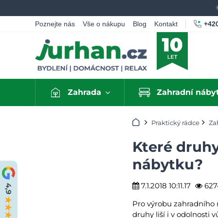
+420
Poznejte nás
Vše o nákupu
Blog
Kontakt
Zahrada
Zahradní náby
Úvod
Praktický rádce
Za
Které druhy
nábytku?
7.1.2018 10:11.17
627
Pro výrobu zahradního 
druhy liší i v odolnost