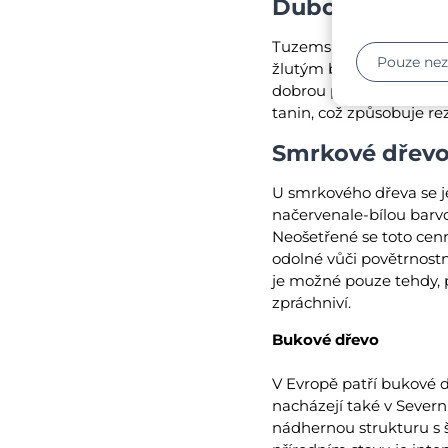
Dubové dřevo
Tuzemské tvrdé dřevo 
Pouze ne
žlutým barevným tónem 
dobrou pevnost. Je odo
tanin, což způsobuje re
Smrkové dřev
U smrkového dřeva se j
načervenale-bílou barvo
Neošetřené se toto cenn
odolné vůči povětrnost
je možné pouze tehdy, p
zpráchniví.
Bukové dřevo
V Evropě patří bukové d
nacházejí také v Sever
nádhernou strukturu s š