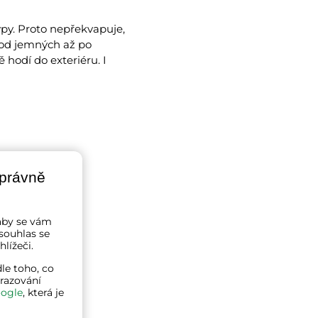
ypy. Proto nepřekvapuje,
 od jemných až po
 hodí do exteriéru. I
správně
a aby se vám
souhlas se
lížeči.
le toho, co
brazování
ogle
, která je