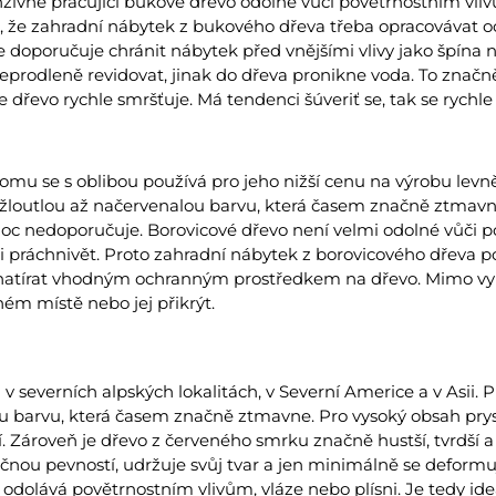
nzivně pracující bukové dřevo odolné vůči povětrnostním vli
 že zahradní nábytek z bukového dřeva třeba opracovávat 
 doporučuje chránit nábytek před vnějšími vlivy jako špína 
eprodleně revidovat, jinak do dřeva pronikne voda. To značn
 dřevo rychle smršťuje. Má tendenci šúveriť se, tak se rychle v
romu se s oblibou používá pro jeho nižší cenu na výrobu levn
ažloutlou až načervenalou barvu, která časem značně ztmav
moc nedoporučuje. Borovicové dřevo není velmi odolné vůči p
i práchnivět. Proto zahradní nábytek z borovicového dřeva p
 natírat vhodným ochranným prostředkem na dřevo. Mimo vy
ém místě nebo jej přikrýt.
v severních alpských lokalitách, v Severní Americe a v Asii.
 barvu, která časem značně ztmavne. Pro vysoký obsah pry
. Zároveň je dřevo z červeného smrku značně hustší, tvrdší a
čnou pevností, udržuje svůj tvar a jen minimálně se deform
dolává povětrnostním vlivům, vláze nebo plísni. Je tedy ide