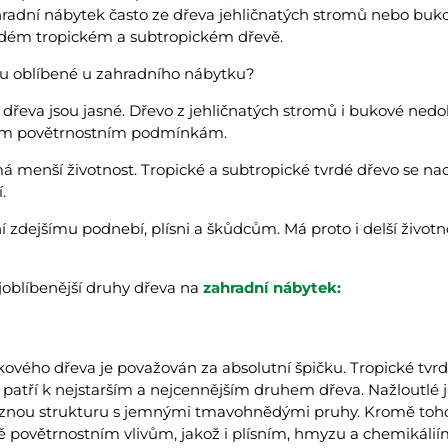
hradní nábytek často ze dřeva jehličnatých stromů nebo buko
rdém tropickém a subtropickém dřevě.
dřeva jsou jasné. Dřevo z jehličnatých stromů i bukové nedo
ším povětrnostním podmínkám.
má menší životnost. Tropické a subtropické tvrdé dřevo se nao
.
í zdejšímu podnebí, plísni a škůdcům. Má proto i delší život
oblíbenější druhy dřeva na
zahradní nábytek:
ového dřeva je považován za absolutní špičku. Tropické tvrd
ě patří k nejstarším a nejcennějším druhem dřeva. Nažloutlé
aznou strukturu s jemnými tmavohnědými pruhy. Kromě toho
ně povětrnostním vlivům, jakož i plísním, hmyzu a chemikálií