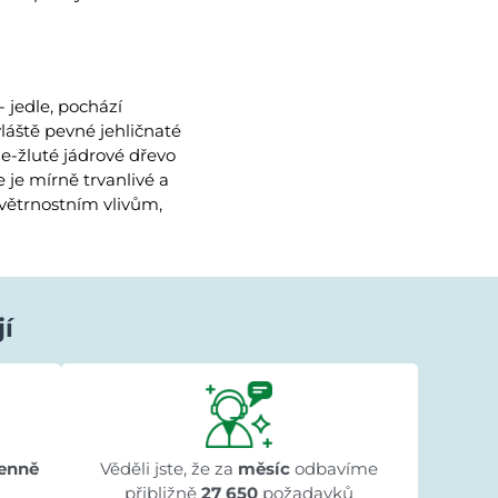
 jedle, pochází
láště pevné jehličnaté
e-žluté jádrové dřevo
je mírně trvanlivé a
ovětrnostním vlivům,
jí
Ivana Ježková
před 1 dnem
★★★★★
★★★★★
★★★★★
"Přehlednost stránek a rychlé dodání."
enně
Věděli jste, že za
měsíc
odbavíme
přibližně
27 650
požadavků