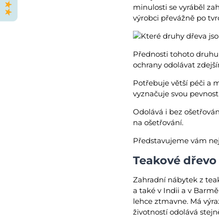
minulosti se vyráběl za
výrobci převážně po tv
Přednosti tohoto druhu 
ochrany odolávat zdej
Potřebuje větší péči a 
vyznačuje svou pevností
Odolává i bez ošetřován
na ošetřování.
Představujeme vám nej
Teakové dřevo
Zahradní nábytek z teak
a také v Indii a v Barm
lehce ztmavne. Má výr
životností odolává stej