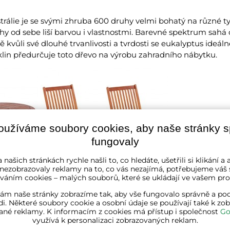
trálie je se svými zhruba 600 druhy velmi bohatý na různé t
hy od sebe liší barvou i vlastnostmi. Barevné spektrum sahá
kvůli své dlouhé trvanlivosti a tvrdosti se eukalyptus ideálně
klin předurčuje toto dřevo na výrobu zahradního nábytku.
oužíváme soubory cookies, aby naše stránky 
fungovaly
 našich stránkách rychle našli to, co hledáte, ušetřili si klikání 
 nezobrazovaly reklamy na to, co vás nezajímá, potřebujeme váš 
váním cookies – malých souborů, které se ukládají ve vašem proh
ám naše stránky zobrazíme tak, aby vše fungovalo správně a pod
i. Některé soubory cookie a osobní údaje se používají také k zo
ané reklamy. K informacím z cookies má přístup i společnost
Go
využívá k personalizaci zobrazovaných reklam.