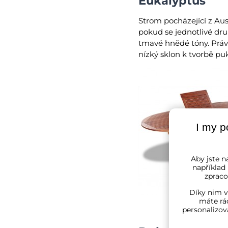
Eukalyptus
Strom pocházející z Aus
pokud se jednotlivé dru
tmavé hnědé tóny. Právě 
nízký sklon k tvorbě pu
I my p
Aby jste na
například
zpraco
Díky nim v
máte rád
personalizov