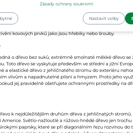
Zásady ochrany soukromí
je známé pro výraznou a rovnoměrnou kresbu. Společně s 
zbytné
Nastavit volby
dodává nábytku rustikální šarm. Dokonce i v přírodní pod
lné vůči povětrnostním vlivům a má dlouhou životnost. Dub
zivění kovových prvků jako jsou hřebíky nebo šrouby.
o
edná o dřevo bez suků, extrémně smolnaté měkké dřevo se ž
u. Toto dřevo se vyskytuje především ve střední a jižní Evrop
é a elastické dřevo z jehličnatého stromu do exteriéru neho
ním vlivům a napadnutelné plísní a hmyzem. Proto jeho využ
okud jej pravidelně ošetřujete ochrannými prostředky na dře
řevo k nejdůležitějším druhům dřeva z jehličnatých stromů.
ní Americe. Světlo-nažloutlé a růžovo-hnědé dřevo jen troc
irokými paprsky, které se při diagonálním řezu rozvinou do t