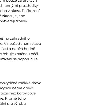
vům pouze za určitých
ochrannými prostředky
nebo vlhkost. Poškození
ě zkracuje jeho
ytvářejí trhliny.
ějšího zahradního
ne. V neošetřeném stavu
očasí a nabírá hodně
otřebuje značnou péči.
užívání se doporučuje
 Pryskyřičné měkké dřevo
skyřice nemá dřevo
 tužší než borovicové
uje. Kromě toho
ální pro výrobu