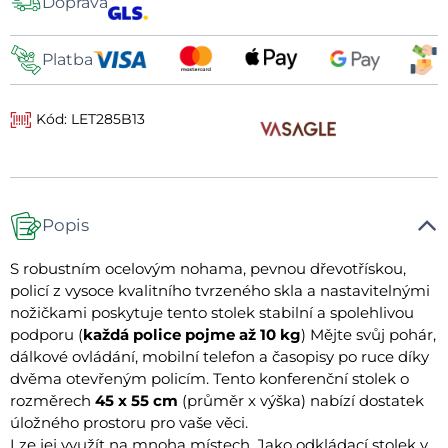
Doprava
dopravy
Platba
Kód: LET285B13
Popis
S robustním ocelovým nohama, pevnou dřevotřískou,
policí z vysoce kvalitního tvrzeného skla a nastavitelnými
nožičkami poskytuje tento stolek stabilní a spolehlivou
podporu (
každá police pojme až 10 kg
) Mějte svůj pohár,
dálkové ovládání, mobilní telefon a časopisy po ruce díky
dvěma otevřeným policím. Tento konferenční stolek o
rozměrech
45 x 55 cm
(průměr x výška) nabízí dostatek
úložného prostoru pro vaše věci.
Lze jej využít na mnoha místech. Jako odkládací stolek v