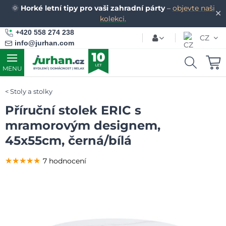
🌞
Horké letní tipy pro vaši zahradní párty
–
objevte naši
✕
kolekci.
+420 558 274 238
CZ
info@jurhan.com
MENU
Stoly a stolky
Příruční stolek ERIC s
mramorovým designem,
45x55cm, černá/bílá
★★★★★
★★★★★
★★★★★
7 hodnocení