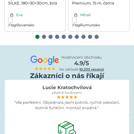
SILKE, 180×30×30cm, bílá
Premium, 15 m, černá
Eva
Mihail
Slovensko
Rumunsko
Hodnocení obchodu
4.9/5
★★★★★
Na základě
10.233 recenzí
Zákazníci o nás říkají
Lucie Kratochvílová
před 8 hodinami
★★★★★
★★★★★
★★★★★
"Vše perfektní. Objednala jsem botník, rychlé odeslání,
botník funkční, montáž snadná."