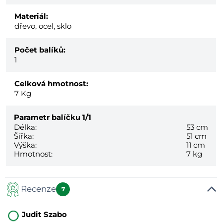
Materiál:
dřevo, ocel, sklo
Počet balíků:
1
Celková hmotnost:
7
Kg
Parametr balíčku
1/1
Délka:
53 cm
Šířka:
51 cm
Výška:
11 cm
Hmotnost:
7 kg
Recenze
7
Judit Szabo