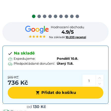
Hodnocení obchodu
4.9/5
★★★★★
Na základě
10.233 recenzí
Na skladě
Expedujeme:
Pondělí 10.8.
Předpokládané doručení:
Úterý
11.8.
915 Kč
736 Kč
Přidat do košíku
Možnosti
od
130 Kč