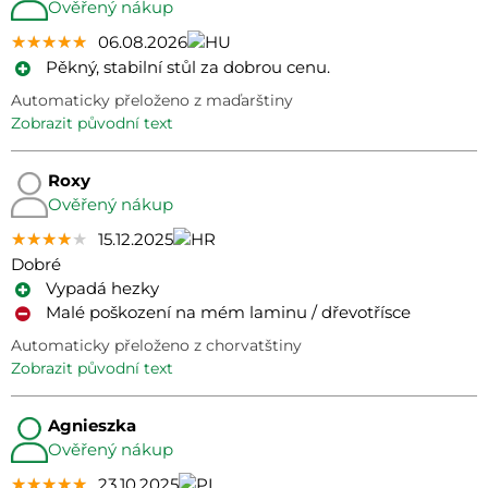
Ověřený nákup
★★★★★
★★★★★
★★★★★
06.08.2026
Pěkný, stabilní stůl za dobrou cenu.
Automaticky přeloženo z maďarštiny
zobrazit původní text
Roxy
Ověřený nákup
★★★★★
★★★★★
★★★★★
15.12.2025
Dobré
Vypadá hezky
Malé poškození na mém laminu / dřevotřísce
Automaticky přeloženo z chorvatštiny
zobrazit původní text
Agnieszka
Ověřený nákup
★★★★★
★★★★★
★★★★★
23.10.2025