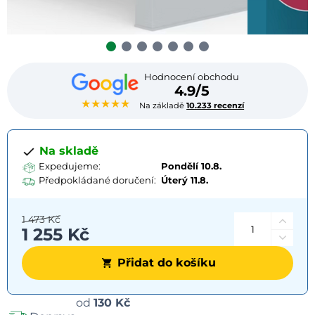
Hodnocení obchodu
4.9/5
★★★★★
Na základě
10.233 recenzí
Na skladě
Expedujeme:
Pondělí 10.8.
Předpokládané doručení:
Úterý
11.8.
1 473 Kč
1 255 Kč
Přidat do košíku
Možnosti
od
130 Kč