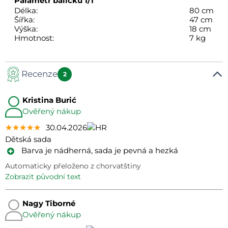
Parametr balíčku
1/1
Délka:
80 cm
Šířka:
47 cm
Výška:
18 cm
Hmotnost:
7 kg
Recenze
2
Kristina Burić
Ověřený nákup
★★★★★
★★★★★
★★★★★
30.04.2026
Dětská sada
Barva je nádherná, sada je pevná a hezká
Automaticky přeloženo z chorvatštiny
zobrazit původní text
Nagy Tiborné
Ověřený nákup