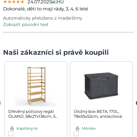
★★★★★
★★★★★
★★★★★
24.07.2025
Dokonalé, děti to mají rády, 3, 4, 6 leté
Automaticky přeloženo z maďarštiny
zobrazit původní text
Naši zákazníci si právě koupili
Dřevěný policový regál
Úložný box BETA, 170L,
ÖLAND, 58x27x136cm, 5
78x55x52cm, antracitová
polic, hnědá
Kapitányné
Mónika