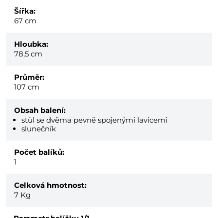
Šířka:
67 cm
Hloubka:
78,5 cm
Průměr:
107 cm
Obsah balení:
stůl se dvěma pevně spojenými lavicemi
slunečník
Počet balíků:
1
Celková hmotnost:
7
Kg