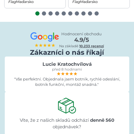
Maďarsko
Maďarsko
Hodnocení obchodu
4.9/5
★★★★★
Na základě
10.233 recenzí
Zákazníci o nás říkají
Lucie Kratochvílová
před 8 hodinami
★★★★★
★★★★★
★★★★★
"Vše perfektní. Objednala jsem botník, rychlé odeslání,
botník funkční, montáž snadná."
Víte, že z našich skladů odchází
denně 560
objednávek?