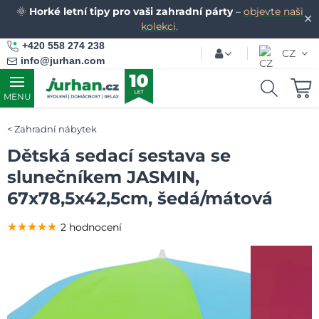
🌞
Horké letní tipy pro vaši zahradní párty
–
objevte naši
✕
kolekci.
+420 558 274 238
CZ
info@jurhan.com
MENU
Zahradní nábytek
Dětská sedací sestava se
slunečníkem JASMIN,
67x78,5x42,5cm, šedá/mátová
★★★★★
★★★★★
★★★★★
2 hodnocení