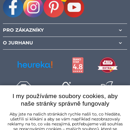
Facebook
Instagram
Pinterest
Youtube
PRO ZÁKAZNÍKY
O JURHANU
I my používáme soubory cookies, aby
naše stránky správně fungovaly
Česká republika
Aby jste na našich stránkách rychle našli to, co hledáte,
ušetřili si klikání a aby se vám například nezobrazovaly
reklamy na to, co vás nezajímá, potřebujeme váš souhlas
se zpracováním cookies – malých souborů, které se