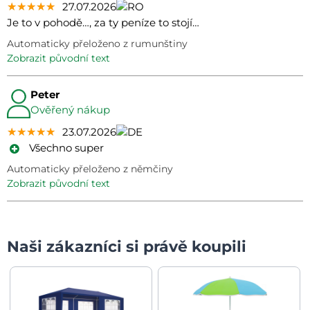
★★★★★
★★★★★
★★★★★
27.07.2026
Je to v pohodě…, za ty peníze to stojí…
Automaticky přeloženo z rumunštiny
zobrazit původní text
Peter
Ověřený nákup
★★★★★
★★★★★
★★★★★
23.07.2026
Všechno super
Automaticky přeloženo z němčiny
zobrazit původní text
Naši zákazníci si právě koupili