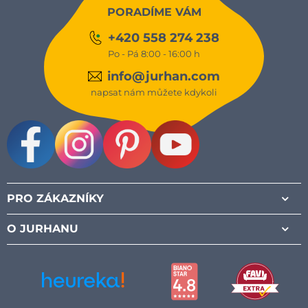
PORADÍME VÁM
+420 558 274 238
Po - Pá 8:00 - 16:00 h
info@jurhan.com
napsat nám můžete kdykoli
Facebook
Instagram
Pinterest
Youtube
PRO ZÁKAZNÍKY
O JURHANU