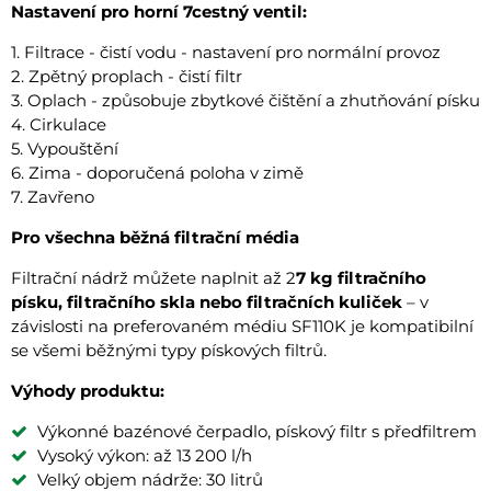
Nastavení pro horní 7cestný ventil:
1. Filtrace - čistí vodu - nastavení pro normální provoz
2. Zpětný proplach - čistí filtr
3. Oplach - způsobuje zbytkové čištění a zhutňování písku
4. Cirkulace
5. Vypouštění
6. Zima - doporučená poloha v zimě
7. Zavřeno
Pro všechna běžná filtrační média
Filtrační nádrž můžete naplnit až 2
7 kg filtračního
písku, filtračního skla nebo filtračních kuliček
– v
závislosti na preferovaném médiu SF110K je kompatibilní
se všemi běžnými typy pískových filtrů.
Výhody produktu:
Výkonné bazénové čerpadlo, pískový filtr s předfiltrem
Vysoký výkon: až 13 200 l/h
Velký objem nádrže: 30 litrů