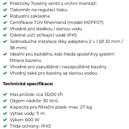
Praktický 7cestný ventil s vrchní montáží
Tlakoměr na regulaci tlaku
Robustní základna
Certifikace TÜV Rheinland (model MZPP27)
Vhodné pro sladkou i slanou vodu
Odolné vůči stříkající vodě IPX5
Jednoduchá instalace díky adaptéru 2 v 1 (Ø 32 mm /
38 mm)
Ideální pro každého, kdo hledá spolehlivý systém
filtrace bazénu
Vhodné pro zapuštěné i nezapuštěné bazény
Vhodný také pro bazény se slanou vodou
Technické specifikace:
Max.průtok: cca 13200 l/h
Objem nádrže: 30 litrů
Kapacita pro filtrační písek: max. 27 kg
Výtlak vody: 11 m
Výkon: 600 W
Třída ochrany: IPX5