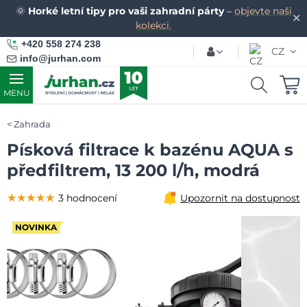
🌞
Horké letní tipy pro vaši zahradní párty
–
objevte naši
✕
kolekci.
+420 558 274 238
CZ
info@jurhan.com
MENU
Zahrada
Písková filtrace k bazénu AQUA s
předfiltrem, 13 200 l/h, modrá
★★★★★
★★★★★
★★★★★
3 hodnocení
Upozornit na dostupnost
NOVINKA