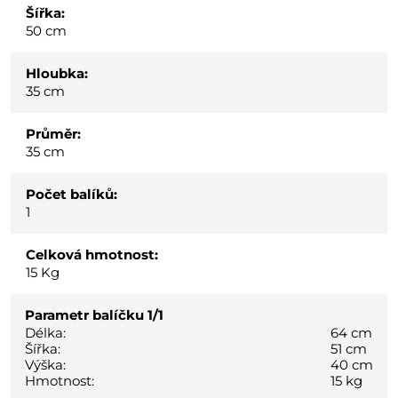
Šířka:
50 cm
Hloubka:
35 cm
Průměr:
35 cm
Počet balíků:
1
Celková hmotnost:
15
Kg
Parametr balíčku
1/1
Délka:
64 cm
Šířka:
51 cm
Výška:
40 cm
Hmotnost:
15 kg