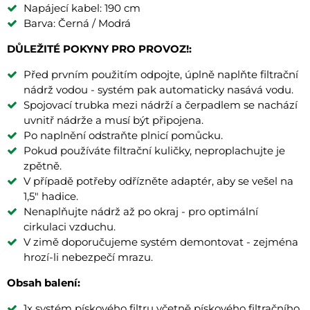
Napájecí kabel: 190 cm
Barva: Černá / Modrá
DŮLEŽITÉ POKYNY PRO PROVOZ!:
Před prvním použitím odpojte, úplně naplňte filtrační
nádrž vodou - systém pak automaticky nasává vodu.
Spojovací trubka mezi nádrží a čerpadlem se nachází
uvnitř nádrže a musí být připojena.
Po naplnění odstraňte plnicí pomůcku.
Pokud používáte filtrační kuličky, neproplachujte je
zpětně.
V případě potřeby odřízněte adaptér, aby se vešel na
1,5" hadice.
Nenaplňujte nádrž až po okraj - pro optimální
cirkulaci vzduchu.
V zimě doporučujeme systém demontovat - zejména
hrozí-li nebezpečí mrazu.
Obsah balení:
1x systém pískového filtru včetně pískového filtračního