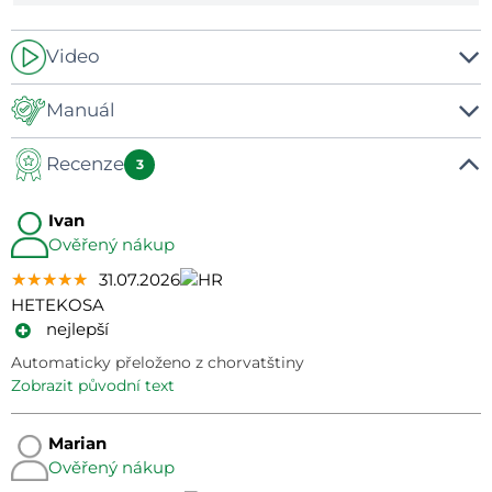
Video
-
Manuál
Recenze
Manuál
3
Ivan
Ověřený nákup
★★★★★
★★★★★
★★★★★
31.07.2026
HETEKOSA
nejlepší
Automaticky přeloženo z chorvatštiny
zobrazit původní text
Marian
Ověřený nákup