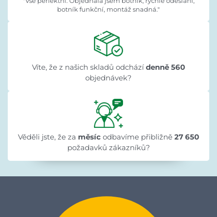
"Vše perfektní. Objednala jsem botník, rychlé odeslání,
botník funkční, montáž snadná."
Víte, že z našich skladů odchází
denně 560
objednávek?
Věděli jste, že za
měsíc
odbavíme přibližně
27 650
požadavků zákazníků?