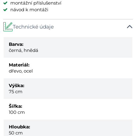
montážní příslušenství
návod k montáži
Technické údaje
Barva:
černá, hnědá
Materiál:
dřevo, ocel
Výška:
75 cm
Šířka:
100 cm
Hloubka:
50 cm