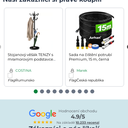
Stojanový věšák TENZY s
Sada na čištění potrubí
mramorovým podstavcem,
Premium, 15 m, černá
37x173cm, černá
COSTINA
Marek
Rumunsko
Česká republika
Hodnocení obchodu
4.9/5
★★★★★
Na základě
10.233 recenzí