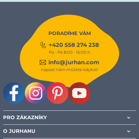
PORADÍME VÁM
+420 558 274 238
Po - Pá 8:00 - 16:00 h
info@jurhan.com
napsat nám můžete kdykoli
Facebook
Instagram
Pinterest
Youtube
PRO ZÁKAZNÍKY
O JURHANU