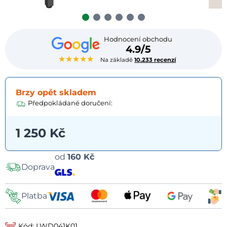
Hodnocení obchodu
4.9/5
★★★★★
Na základě
10.233 recenzí
Brzy opět skladem
Předpokládané doručení:
1 250 Kč
Možnosti
od
160 Kč
Doprava
dopravy
Platba
Kód: LWD041K01