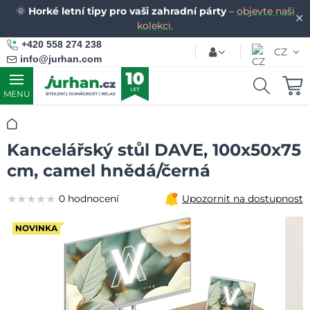
🌞
Horké letní tipy pro vaši zahradní párty
–
objevte naši
✕
kolekci.
+420 558 274 238
CZ
info@jurhan.com
MENU
Úvod
Kancelářský stůl DAVE, 100x50x75
cm, camel hnědá/černá
★★★★★
★★★★★
★★★★★
0 hodnocení
Upozornit na dostupnost
NOVINKA