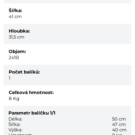
Šířka:
41 cm
Hloubka:
31,5 cm
Objem:
2x15l
Počet balíků:
1
Celková hmotnost:
8
Kg
Parametr balíčku
1/1
Délka:
50 cm
Šířka:
47 cm
Výška:
40 cm