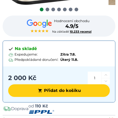
Hodnocení obchodu
4.9/5
★★★★★
Na základě
10.233 recenzí
Na skladě
Expedujeme:
Zítra 7.8.
Předpokládané doručení:
Úterý
11.8.
2 000 Kč
Přidat do košíku
Možnosti
od
110 Kč
Doprava
dopravy