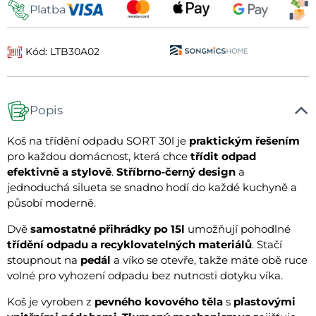
Platba
Kód: LTB30A02
Popis
Koš na třídění odpadu SORT 30l je
praktickým řešením
pro každou domácnost, která chce
třídit odpad
efektivně a stylově
.
Stříbrno‑černý design
a
jednoduchá silueta se snadno hodí do každé kuchyně a
působí moderně.
Dvě
samostatné přihrádky po 15l
umožňují pohodlné
třídění odpadu a recyklovatelných materiálů
. Stačí
stoupnout na
pedál
a víko se otevře, takže máte obě ruce
volné pro vyhození odpadu bez nutnosti dotyku víka.
Koš je vyroben z
pevného kovového těla
s
plastovými