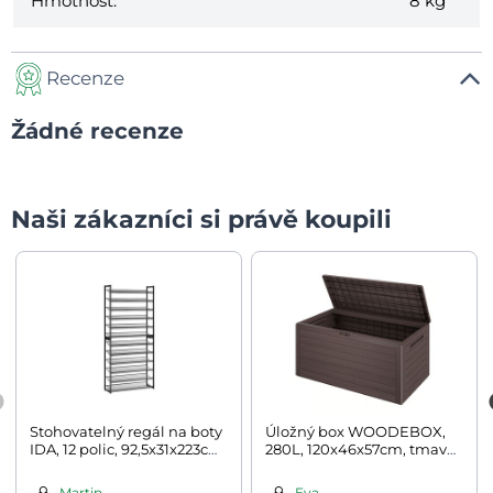
Hmotnost:
8 kg
Recenze
Žádné recenze
Naši zákazníci si právě koupili
Stohovatelný regál na boty
Úložný box WOODEBOX,
IDA, 12 polic, 92,5x31x223cm,
280L, 120x46x57cm, tmavě
černá
hnědá
Martin
Eva