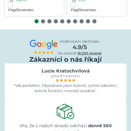
Slovensko
Slovensko
Hodnocení obchodu
4.9/5
★★★★★
Na základě
10.233 recenzí
Zákazníci o nás říkají
Lucie Kratochvílová
před 8 hodinami
★★★★★
★★★★★
★★★★★
"Vše perfektní. Objednala jsem botník, rychlé odeslání,
botník funkční, montáž snadná."
Víte, že z našich skladů odchází
denně 560