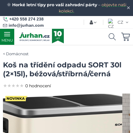
🌞
Horké letní tipy pro vaši zahradní párty
–
objevte naši
✕
kolekci.
+420 558 274 238
CZ
info@jurhan.com
MENU
Domácnost
Koš na třídění odpadu SORT 30l
(2×15l), béžová/stříbrná/černá
★★★★★
★★★★★
★★★★★
0 hodnocení
NOVINKA