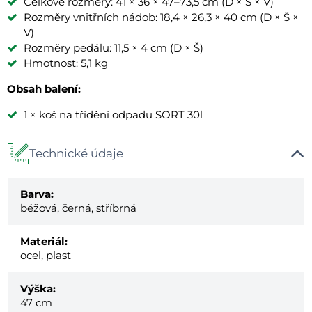
Celkové rozměry: 41 × 36 × 47–73,5 cm (D × Š × V)
Rozměry vnitřních nádob: 18,4 × 26,3 × 40 cm (D × Š ×
V)
Rozměry pedálu: 11,5 × 4 cm (D × Š)
Hmotnost: 5,1 kg
Obsah balení:
1 × koš na třídění odpadu SORT 30l
Technické údaje
Barva:
béžová, černá, stříbrná
Materiál:
ocel, plast
Výška:
47 cm