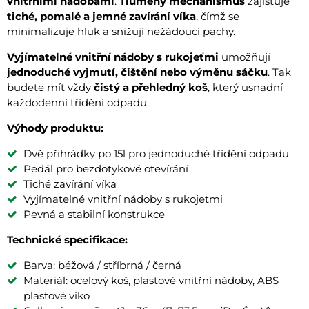
vnitřními nádobami
.
Tlumený mechanismus
zajišťuje
tiché, pomalé a jemné zavírání víka
, čímž se
minimalizuje hluk a snižují nežádoucí pachy.
Vyjímatelné vnitřní nádoby s rukojeťmi
umožňují
jednoduché vyjmutí, čištění nebo výměnu sáčku
. Tak
budete mít vždy
čistý a přehledný koš
, který usnadní
každodenní třídění odpadu.
Výhody produktu:
Dvě přihrádky po 15l pro jednoduché třídění odpadu
Pedál pro bezdotykové otevírání
Tiché zavírání víka
Vyjímatelné vnitřní nádoby s rukojeťmi
Pevná a stabilní konstrukce
Technické specifikace:
Barva: béžová / stříbrná / černá
Materiál: ocelový koš, plastové vnitřní nádoby, ABS
plastové víko