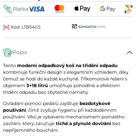
Platba
Kód: LTB54GS
Popis
Tento
moderní odpadkový koš na třídění odpadu
kombinuje funkční design s elegantním vzhledem, díky
čemuž se hodí do každé kuchyně. Tříkomorové řešení s
objemem
3×18 litrů
umožňuje pohodlné a efektivní
třídění odpadu bez zbytečné námahy.
Ovládání pomocí pedálů zajišťuje
bezdotykové
používání
, čímž zvyšuje hygienu při každodenním
používání. Víko je vybaveno mechanismem pomalého
zavírání, který zaručuje
tiché a plynulé dovírání
bez
nepříjemného bouchání.