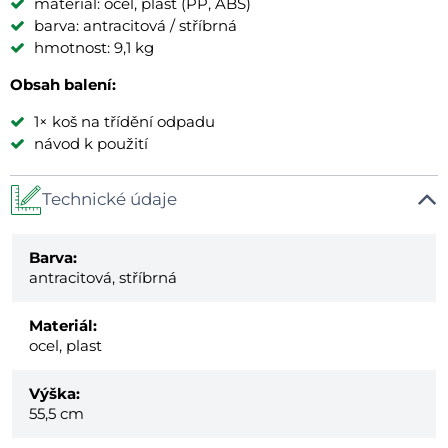
materiál: ocel, plast (PP, ABS)
barva: antracitová / stříbrná
hmotnost: 9,1 kg
Obsah balení:
1× koš na třídění odpadu
návod k použití
Technické údaje
Barva:
antracitová, stříbrná
Materiál:
ocel, plast
Výška:
55,5 cm