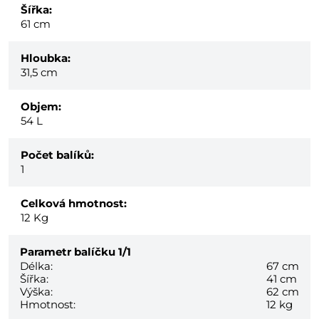
Šířka:
61 cm
Hloubka:
31,5 cm
Objem:
54 L
Počet balíků:
1
Celková hmotnost:
12
Kg
Parametr balíčku
1/1
Délka:
67 cm
Šířka:
41 cm
Výška:
62 cm
Hmotnost:
12 kg