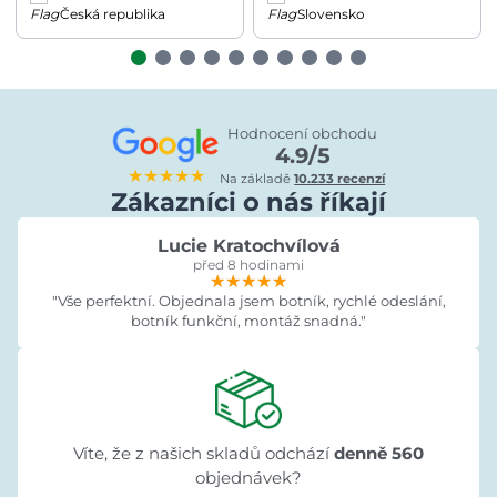
Česká republika
Slovensko
Hodnocení obchodu
4.9/5
★★★★★
Na základě
10.233 recenzí
Zákazníci o nás říkají
Lucie Kratochvílová
před 8 hodinami
★★★★★
★★★★★
★★★★★
"Vše perfektní. Objednala jsem botník, rychlé odeslání,
botník funkční, montáž snadná."
Víte, že z našich skladů odchází
denně 560
objednávek?