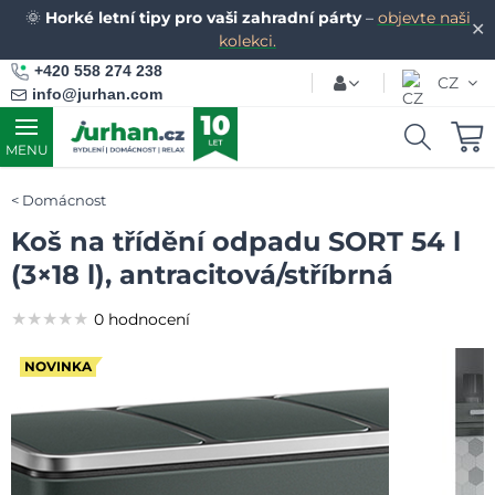
🌞
Horké letní tipy pro vaši zahradní párty
–
objevte naši
✕
kolekci.
+420 558 274 238
CZ
info@jurhan.com
MENU
Domácnost
Koš na třídění odpadu SORT 54 l
(3×18 l), antracitová/stříbrná
★★★★★
★★★★★
★★★★★
0 hodnocení
NOVINKA