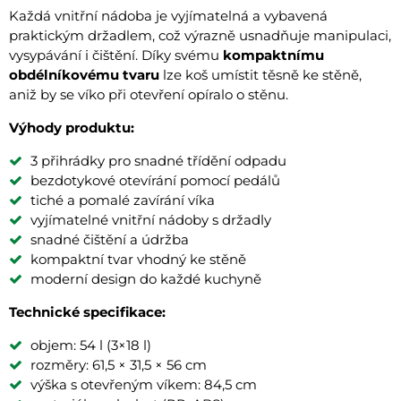
Každá vnitřní nádoba je vyjímatelná a vybavená
praktickým držadlem, což výrazně usnadňuje manipulaci,
vysypávání i čištění. Díky svému
kompaktnímu
obdélníkovému tvaru
lze koš umístit těsně ke stěně,
aniž by se víko při otevření opíralo o stěnu.
Výhody produktu:
3 přihrádky pro snadné třídění odpadu
bezdotykové otevírání pomocí pedálů
tiché a pomalé zavírání víka
vyjímatelné vnitřní nádoby s držadly
snadné čištění a údržba
kompaktní tvar vhodný ke stěně
moderní design do každé kuchyně
Technické specifikace:
objem: 54 l (3×18 l)
rozměry: 61,5 × 31,5 × 56 cm
výška s otevřeným víkem: 84,5 cm