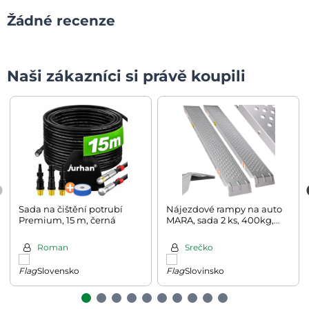
Žádné recenze
Naši zákazníci si právě koupili
Sada na čištění potrubí
Nájezdové rampy na auto
Premium, 15 m, černá
MARA, sada 2 ks, 400kg,
160cm, 2ks, stříbrná
Roman
Srečko
Slovensko
Slovinsko