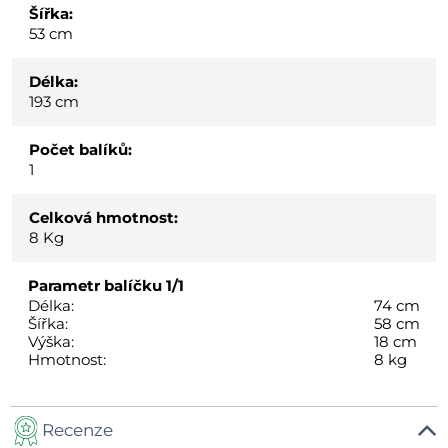
Šířka:
53 cm
Délka:
193 cm
Počet balíků:
1
Celková hmotnost:
8
Kg
Parametr balíčku
1/1
Délka:
74 cm
Šířka:
58 cm
Výška:
18 cm
Hmotnost:
8 kg
Recenze