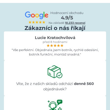
Hodnocení obchodu
4.9/5
★★★★★
Na základě
10.233 recenzí
Zákazníci o nás říkají
Lucie Kratochvílová
před 8 hodinami
★★★★★
★★★★★
★★★★★
"Vše perfektní. Objednala jsem botník, rychlé odeslání,
botník funkční, montáž snadná."
Víte, že z našich skladů odchází
denně 560
objednávek?