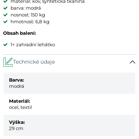
materiál: kov, syntetická tkanina
barva: modrá
nosnost: 150 kg
hmotnost: 6,8 kg
Obsah balení:
1× zahradní lehátko
Technické údaje
Barva:
modrá
Materiál:
ocel, textil
Výška:
29 cm