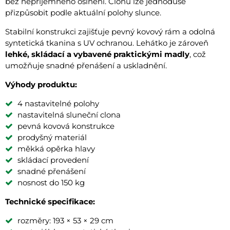
bez nepříjemného oslnění. Clonu lze jednoduše
přizpůsobit podle aktuální polohy slunce.
Stabilní konstrukci zajišťuje pevný kovový rám a odolná
syntetická tkanina s UV ochranou. Lehátko je zároveň
lehké, skládací a vybavené praktickými madly
, což
umožňuje snadné přenášení a uskladnění.
Výhody produktu:
4 nastavitelné polohy
nastavitelná sluneční clona
pevná kovová konstrukce
prodyšný materiál
měkká opěrka hlavy
skládací provedení
snadné přenášení
nosnost do 150 kg
Technické specifikace:
rozměry: 193 × 53 × 29 cm