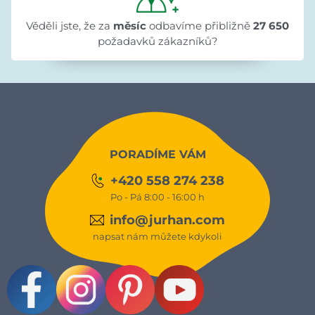
Věděli jste, že za
měsíc
odbavíme přibližně
27 650
požadavků zákazníků?
PORADÍME VÁM
+420 558 274 238
Po - Pá 8:00 - 16:00 h
info@jurhan.com
napsat nám můžete kdykoli