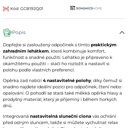
Kód: GCB192Q01
Popis
Dopřejte si zasloužený odpočinek s tímto
praktickým
zahradním lehátkem
, které kombinuje komfort,
funkčnost a snadné použití. Lehátko je připraveno k
okamžitému použití – stačí ho rozložit a nastavit si
polohu podle vlastních preferencí.
Opěrka zad nabízí
4 nastavitelné polohy
, díky čemuž si
snadno najdete ideální pozici pro odpočinek, čtení nebo
opalování. O pohodlí se stará také měkká opěrka hlavy a
prodyšný materiál, který je příjemný i během horkých
dnů.
Integrovaná
nastavitelná sluneční clona
vás ochrání
před ostrým sluncem, takže si můžete vychutnat relax