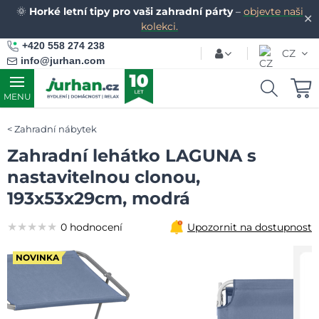
🌞
Horké letní tipy pro vaši zahradní párty
–
objevte naši
✕
kolekci.
+420 558 274 238
CZ
info@jurhan.com
MENU
Zahradní nábytek
Zahradní lehátko LAGUNA s
nastavitelnou clonou,
193x53x29cm, modrá
★★★★★
★★★★★
★★★★★
0 hodnocení
Upozornit na dostupnost
NOVINKA