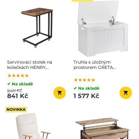
Servírovací stolek na
Truhla s úložným
kolečkách HENRY,
prostorem GRETA,
50x35x62cm, hnědá
76x48x40 cm, bílá
★★★★★
★★★★★
★★★★★
★★★★★
★★★★★
★★★★★
✔ Na skladě
✔ Na skladě
940 Kč
841 Kč
1 577 Kč
NOVINKA