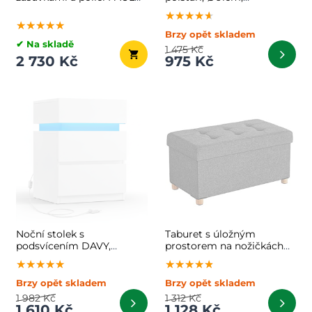
55x30x81cm, bílá
antracitová
★★★★★
★★★★★
★★★★★
★★★★★
★★★★★
★★★★★
Brzy opět skladem
✔ Na skladě
1 475 Kč
2 730 Kč
975 Kč
Noční stolek s
Taburet s úložným
podsvícením DAVY,
prostorem na nožičkách
40x35x55cm, bílá
OTO, 76x38x40cm,
★★★★★
★★★★★
★★★★★
★★★★★
★★★★★
★★★★★
antracitová
Brzy opět skladem
Brzy opět skladem
1 982 Kč
1 312 Kč
1 610 Kč
1 128 Kč