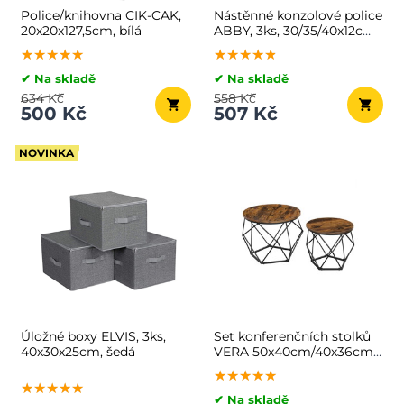
Police/knihovna CIK-CAK,
Nástěnné konzolové police
20x20x127,5cm, bílá
ABBY, 3ks, 30/35/40x12cm.
černá/hnědá
★★★★★
★★★★★
★★★★★
★★★★★
★★★★★
★★★★★
✔ Na skladě
✔ Na skladě
634 Kč
558 Kč
500 Kč
507 Kč
NOVINKA
Úložné boxy ELVIS, 3ks,
Set konferenčních stolků
40x30x25cm, šedá
VERA 50x40cm/40x36cm,
hnědá/černá
★★★★★
★★★★★
★★★★★
★★★★★
★★★★★
★★★★★
✔ Na skladě