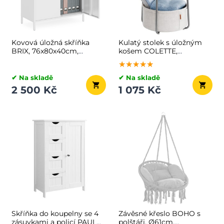
Kovová úložná skříňka
Kulatý stolek s úložným
BRIX, 76x80x40cm,
košem COLETTE,
hnědá/bílá
45x50cm, šedá/bílá
★★★★★
★★★★★
★★★★★
✔ Na skladě
✔ Na skladě
2 500 Kč
1 075 Kč
Skříňka do koupelny se 4
Závěsné křeslo BOHO s
zásuvkami a policí PAULA,
polštáři, Ø61cm,