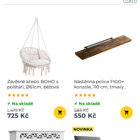
Závěsné křeslo BOHO s
Nástěnná police FIGO+
polštáři, Ø61cm, béžová
konzole, 110 cm, tmavý
dub
★★★★★
★★★★★
★★★★★
★★★★★
★★★★★
★★★★★
✔ Na skladě
✔ Na skladě
1 475 Kč
583 Kč
725 Kč
550 Kč
NOVINKA