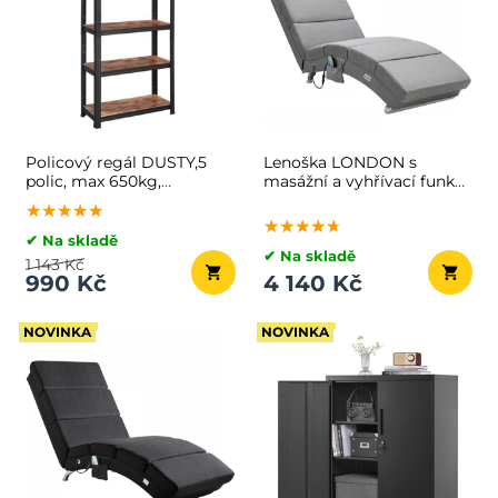
Policový regál DUSTY,5
Lenoška LONDON s
polic, max 650kg,
masážní a vyhřívací funkcí,
černá/hnědá
186×55×89cm, šedá
★★★★★
★★★★★
★★★★★
★★★★★
★★★★★
★★★★★
✔ Na skladě
✔ Na skladě
1 143 Kč
990 Kč
4 140 Kč
NOVINKA
NOVINKA