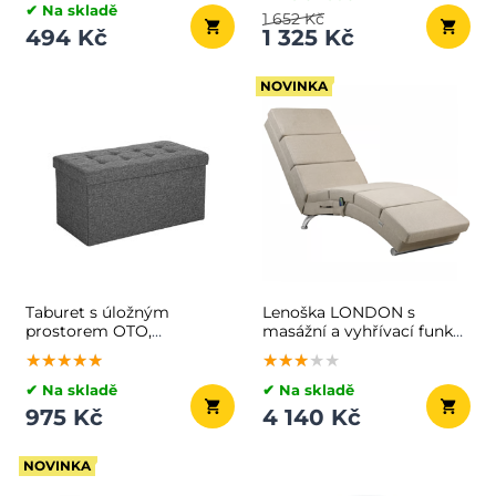
✔ Na skladě
1 652 Kč
494 Kč
1 325 Kč
NOVINKA
Taburet s úložným
Lenoška LONDON s
prostorem OTO,
masážní a vyhřívací funkcí,
76x38x38cm, antracitová
186×55×89cm, béžová
★★★★★
★★★★★
★★★★★
★★★★★
★★★★★
★★★★★
✔ Na skladě
✔ Na skladě
975 Kč
4 140 Kč
NOVINKA