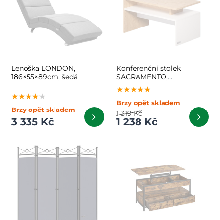
Lenoška LONDON,
Konferenční stolek
186×55×89cm, šedá
SACRAMENTO,
95x55x50cm, bílá/hnědá
★★★★★
★★★★★
★★★★★
★★★★★
★★★★★
★★★★★
Brzy opět skladem
Brzy opět skladem
1 319 Kč
3 335 Kč
1 238 Kč