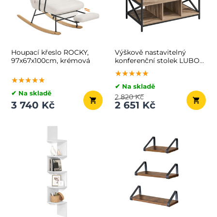
Houpací křeslo ROCKY,
Výškově nastavitelný
97x67x100cm, krémová
konferenční stolek LUBOR,
60x100x(48-62)cm, camel
★★★★★
★★★★★
★★★★★
hnědá/černá
★★★★★
★★★★★
★★★★★
✔ Na skladě
✔ Na skladě
2 820 Kč
3 740 Kč
2 651 Kč