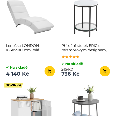
Lenoška LONDON,
Příruční stolek ERIC s
186×55×89cm, bílá
mramorovým designem,
45x55cm, černá/bílá
★★★★★
★★★★★
★★★★★
✔ Na skladě
✔ Na skladě
915 Kč
4 140 Kč
736 Kč
NOVINKA