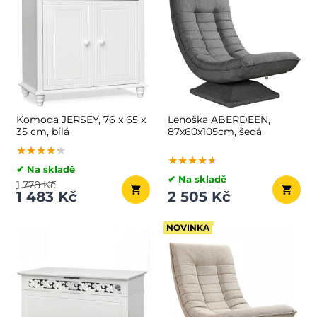
Komoda JERSEY, 76 x 65 x
Lenoška ABERDEEN,
35 cm, bílá
87x60x105cm, šedá
★★★★★
★★★★★
★★★★★
★★★★★
★★★★★
★★★★★
✔ Na skladě
✔ Na skladě
1 778 Kč
1 483 Kč
2 505 Kč
NOVINKA