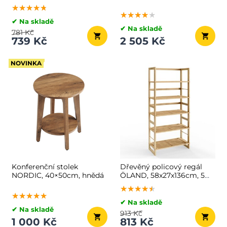
OTO, 38x38x40cm,
★★★★★
★★★★★
★★★★★
antracitová
★★★★★
★★★★★
★★★★★
✔ Na skladě
✔ Na skladě
781 Kč
739 Kč
2 505 Kč
NOVINKA
Konferenční stolek
Dřevěný policový regál
NORDIC, 40×50cm, hnědá
ÖLAND, 58x27x136cm, 5
polic, hnědá
★★★★★
★★★★★
★★★★★
★★★★★
★★★★★
★★★★★
✔ Na skladě
✔ Na skladě
913 Kč
1 000 Kč
813 Kč