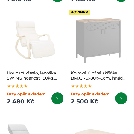
NOVINKA
Houpací křeslo, lenoška
Kovová úložná skříňka
SWING nosnost 150kg,
BRIX, 76x80x40cm, hnědá/
67x115x91cm, béžová
černá
★★★★★
★★★★★
★★★★★
★★★★★
★★★★★
★★★★★
Brzy opět skladem
Brzy opět skladem
2 480 Kč
2 500 Kč