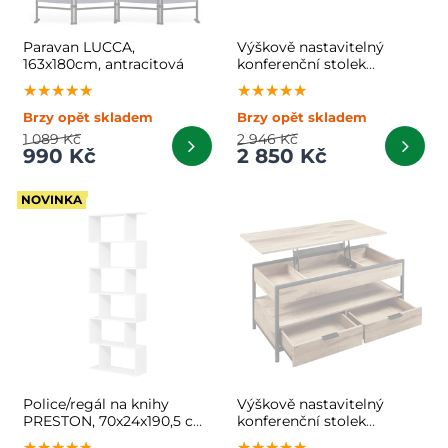
Paravan LUCCA,
Výškově nastavitelný
163x180cm, antracitová
konferenční stolek
GASPAR, 50x100x(48-
★★★★★
★★★★★
★★★★★
★★★★★
★★★★★
★★★★★
63)cm, hnědá/černá
Brzy opět skladem
Brzy opět skladem
1 089 Kč
2 946 Kč
990 Kč
2 850 Kč
NOVINKA
Police/regál na knihy
Výškově nastavitelný
PRESTON, 70x24x190,5 cm,
konferenční stolek
bílá
GASPAR, 50x100x(48-
★★★★★
★★★★★
★★★★★
★★★★★
★★★★★
★★★★★