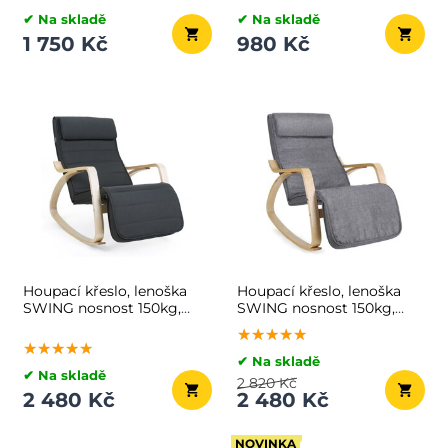
✔ Na skladě
✔ Na skladě
1 750 Kč
980 Kč
Houpací křeslo, lenoška
Houpací křeslo, lenoška
SWING nosnost 150kg,
SWING nosnost 150kg,
67x115x91cm, antracitová
67x115x91cm, šedá
★★★★★
★★★★★
★★★★★
★★★★★
★★★★★
★★★★★
✔ Na skladě
✔ Na skladě
2 820 Kč
2 480 Kč
2 480 Kč
NOVINKA