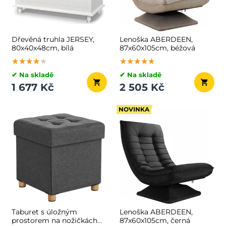
Dřevěná truhla JERSEY,
Lenoška ABERDEEN,
80x40x48cm, bílá
87x60x105cm, béžová
★★★★★
★★★★★
★★★★★
★★★★★
★★★★★
★★★★★
✔ Na skladě
✔ Na skladě
1 677 Kč
2 505 Kč
NOVINKA
Taburet s úložným
Lenoška ABERDEEN,
prostorem na nožičkách
87x60x105cm, černá