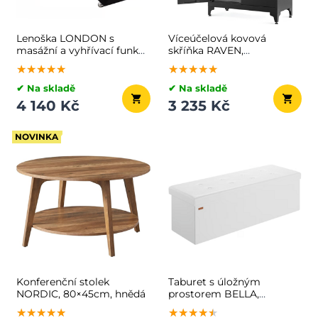
Lenoška LONDON s
Víceúčelová kovová
masážní a vyhřívací funkcí,
skříňka RAVEN,
186x55x89 cm, antracitová
40x80x90cm, černá
★★★★★
★★★★★
★★★★★
★★★★★
★★★★★
★★★★★
✔ Na skladě
✔ Na skladě
4 140 Kč
3 235 Kč
NOVINKA
Konferenční stolek
Taburet s úložným
NORDIC, 80×45cm, hnědá
prostorem BELLA,
115x40x40cm, bílá
★★★★★
★★★★★
★★★★★
★★★★★
★★★★★
★★★★★