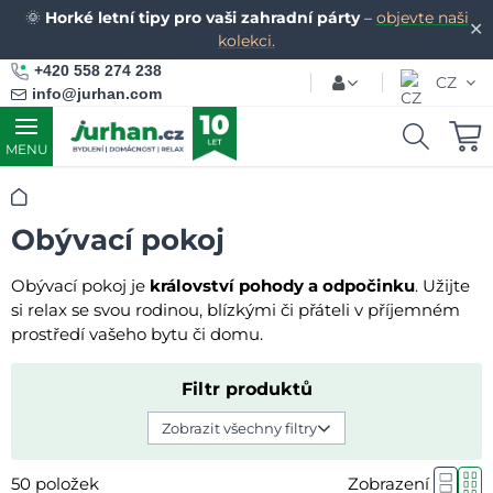
🌞
Horké letní tipy pro vaši zahradní párty
–
objevte naši
✕
kolekci.
+420 558 274 238
CZ
info@jurhan.com
MENU
Úvod
Obývací pokoj
Obývací pokoj je
království pohody a odpočinku
. Užijte
si relax se svou rodinou, blízkými či přáteli v příjemném
prostředí vašeho bytu či domu.
Filtr produktů
Zobrazit všechny filtry
50
položek
Zobrazení