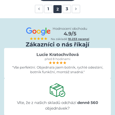
1
3
2
Hodnocení obchodu
4.9/5
★★★★★
Na základě
10.233 recenzí
Zákazníci o nás říkají
Lucie Kratochvílová
před 8 hodinami
★★★★★
★★★★★
★★★★★
"Vše perfektní. Objednala jsem botník, rychlé odeslání,
botník funkční, montáž snadná."
Víte, že z našich skladů odchází
denně 560
objednávek?