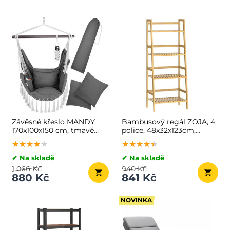
Závěsné křeslo MANDY
Bambusový regál ZOJA, 4
170x100x150 cm, tmavě
police, 48x32x123cm,
šedé
hnědá
★★★★★
★★★★★
★★★★★
★★★★★
★★★★★
★★★★★
✔ Na skladě
✔ Na skladě
1 066 Kč
940 Kč
880 Kč
841 Kč
NOVINKA