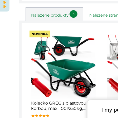
3
Nalezené produkty
Nalezené strá
NOVINKA
Kolečko GREG s plastovou
Kole
korbou, max. 100l/250kg,
max. 
I my p
zelená/černá
stříb
★★★★★
★★★★★
★★★★★
★★★
★★★
★★★