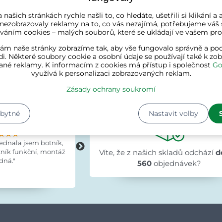
skladě
Brzy opět skladem
 našich stránkách rychle našli to, co hledáte, ušetřili si klikání 
 Kč
1 238 Kč
1 193 Kč
1 525 Kč
 nezobrazovaly reklamy na to, co vás nezajímá, potřebujeme váš 
váním cookies – malých souborů, které se ukládají ve vašem proh
ám naše stránky zobrazíme tak, aby vše fungovalo správně a pod
i. Některé soubory cookie a osobní údaje se používají také k zo
ané reklamy. K informacím z cookies má přístup i společnost
Go
využívá k personalizaci zobrazovaných reklam.
Zákazníci o nás říka
Zásady ochrany soukromí
zbytné
Nastavit volby
tochvílová
Evka Hýlová
hodinami
před 15 hodinami
★★★
★★★
★★★
★★★★★
★★★★★
★★★★★
jednala jsem botník,
"Rychlé,v pořádku."
tník funkční, montáž
Víte, že z našich skladů odchází
d
dná."
560
objednávek?