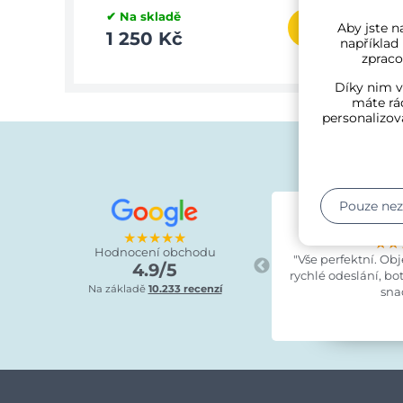
✔ Na skladě
✔ Na 
Aby jste na
1 250 Kč
875
například
zpraco
Díky nim v
máte rád
personalizov
Pouze ne
Lucie Kra
před 8 
★★★★★
★★
★★
★★
Hodnocení obchodu
"Vše perfektní. Ob
4.9/5
rychlé odeslání, bo
Na základě
10.233 recenzí
sna