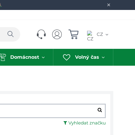
✕
.
Hledat
CZ
Domácnost
Volný čas
Vyhledat značku