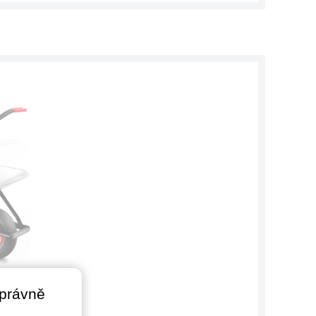
aný,
g,
správně