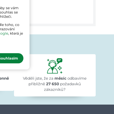
a aby se vám
souhlas se
lížeči.
le toho, co
brazování
ogle
, která je
jí
Souhlasím
Ivana Ježková
před 1 dnem
★★★★★
★★★★★
★★★★★
"Přehlednost stránek a rychlé dodání."
enně
Věděli jste, že za
měsíc
odbavíme
přibližně
27 650
požadavků
zákazníků?