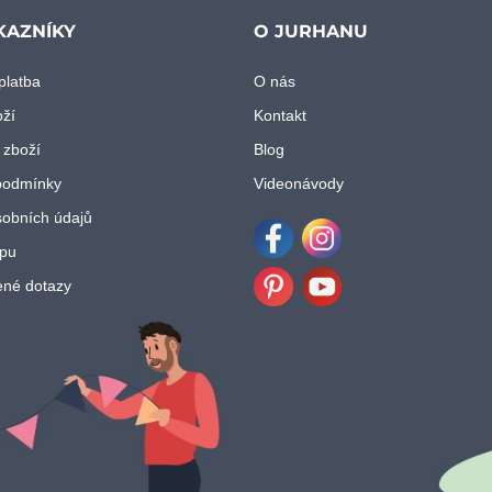
KAZNÍKY
O JURHANU
platba
O nás
oží
Kontakt
 zboží
Blog
podmínky
Videonávody
obních údajů
pu
Facebook
Instagram
ené dotazy
Pinterest
Youtube