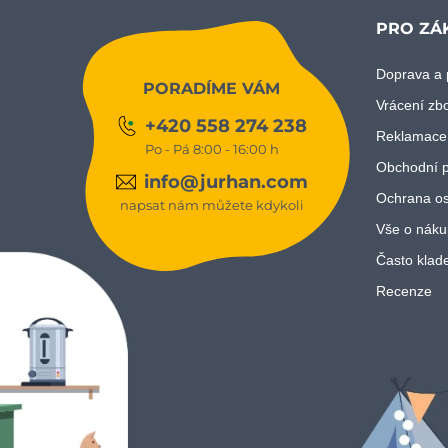
PRO ZÁ
Doprava a 
PORADÍME VÁM
Vrácení zb
+420 558 274 238
Reklamace
Po - Pá 8:00 - 16:00 h
Obchodní 
info@jurhan.com
Ochrana os
napsat nám můžete kdykoli
Vše o náku
Často klad
Recenze