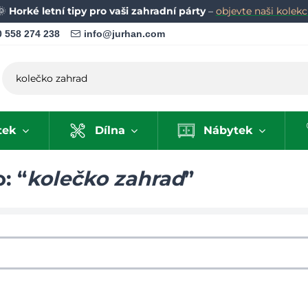
🌞
Horké letní tipy pro vaši zahradní párty
–
objevte naši kolekci
 558 274 238
info@jurhan.com
tek
Dílna
Nábytek
: “
kolečko zahrad
”