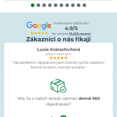
Hodnocení obchodu
4.9/5
★★★★★
Na základě
10.233 recenzí
Zákazníci o nás říkají
Lucie Kratochvílová
před 8 hodinami
★★★★★
★★★★★
★★★★★
"Vše perfektní. Objednala jsem botník, rychlé odeslání,
botník funkční, montáž snadná."
Víte, že z našich skladů odchází
denně 560
objednávek?