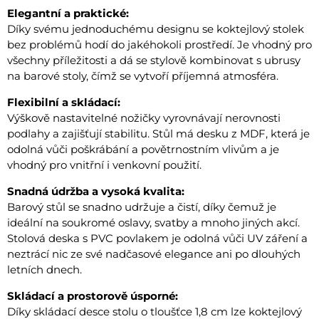
Elegantní a praktické:
Díky svému jednoduchému designu se koktejlový stolek
bez problémů hodí do jakéhokoli prostředí. Je vhodný pro
všechny příležitosti a dá se stylově kombinovat s ubrusy
na barové stoly, čímž se vytvoří příjemná atmosféra.
Flexibilní a skládací:
Výškově nastavitelné nožičky vyrovnávají nerovnosti
podlahy a zajišťují stabilitu. Stůl má desku z MDF, která je
odolná vůči poškrábání a povětrnostním vlivům a je
vhodný pro vnitřní i venkovní použití.
Snadná údržba a vysoká kvalita:
Barový stůl se snadno udržuje a čistí, díky čemuž je
ideální na soukromé oslavy, svatby a mnoho jiných akcí.
Stolová deska s PVC povlakem je odolná vůči UV záření a
neztrácí nic ze své nadčasové elegance ani po dlouhých
letních dnech.
Skládací a prostorově úsporné:
Díky skládací desce stolu o tloušťce 1,8 cm lze koktejlový