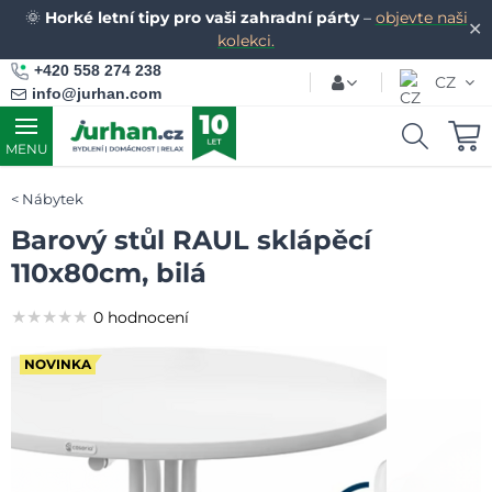
🌞
Horké letní tipy pro vaši zahradní párty
–
objevte naši
✕
kolekci.
+420 558 274 238
CZ
info@jurhan.com
MENU
Nábytek
Barový stůl RAUL sklápěcí
110x80cm, bilá
★★★★★
★★★★★
★★★★★
0 hodnocení
NOVINKA