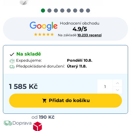
Hodnocení obchodu
4.9/5
★★★★★
Na základě
10.233 recenzí
Na skladě
Expedujeme:
Pondělí 10.8.
Předpokládané doručení:
Úterý
11.8.
1 585 Kč
Přidat do košíku
Možnosti
od
190 Kč
Doprava
dopravy