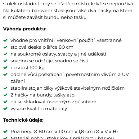
stolek uskladnit, aby se ušetřilo místo, když se nepoužívá
Na kulatém barovém stole jsou také dva háčky, na které
si můžete zavěsit bundu nebo tašku.
Výhody produktu:
vhodné pro vnitřní i venkovní použití, všestranné
stolová deska o šířce 80 cm
na soukromé oslavy, svatby a jiné události
snadno se udržuje, snadno se čistí
nosnost 100 kg
odolné vůči poškrábání, povětrnostním vlivům a UV
záření
stabilní stojan díky výškově stavitelným nožičkám
2 háčky na bundy, tašky atp.
dá se skladovat úsporným způsobem
vysoce kvalitní materiály
Technické údaje:
Rozměry: Ø 80 cm x 110 cm x 1,8 cm (Ø x V x H)
Materiál nohou stolu: kov s práškovou barvou