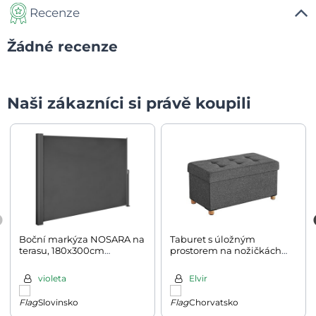
Recenze
Žádné recenze
Naši zákazníci si právě koupili
Boční markýza NOSARA na
Taburet s úložným
terasu, 180x300cm
prostorem na nožičkách
antracitová
OTO, 76x38x40cm,
antracitová
violeta
Elvir
Slovinsko
Chorvatsko