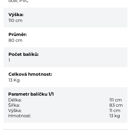
ocel, PVC
Výška:
110 cm
Průměr:
80 cm
Počet balíků:
1
Celková hmotnost:
13
Kg
Parametr balíčku
1/1
Délka:
111 cm
Šířka:
83 cm
Výška:
11 cm
Hmotnost:
13 kg