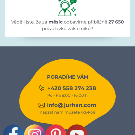
Věděli jste, že za
měsíc
odbavíme přibližně
27 650
požadavků zákazníků?
PORADÍME VÁM
+420 558 274 238
Po - Pá 8:00 - 16:00 h
info@jurhan.com
napsat nám můžete kdykoli