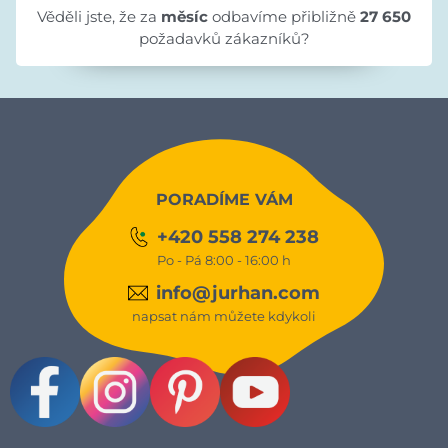
Věděli jste, že za
měsíc
odbavíme přibližně
27 650
požadavků zákazníků?
PORADÍME VÁM
+420 558 274 238
Po - Pá 8:00 - 16:00 h
info@jurhan.com
napsat nám můžete kdykoli
Facebook
Instagram
Pinterest
Youtube