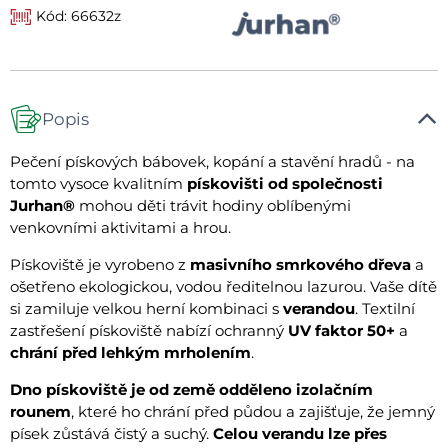
Kód: 66632z
Popis
Pečení pískových bábovek, kopání a stavění hradů - na
tomto vysoce kvalitním
pískovišti od společnosti
Jurhan®
mohou děti trávit hodiny oblíbenými
venkovními aktivitami a hrou.
Pískoviště je vyrobeno z
masivního smrkového dřeva
a
ošetřeno ekologickou, vodou ředitelnou lazurou. Vaše dítě
si zamiluje velkou herní kombinaci s
verandou
. Textilní
zastřešení pískoviště nabízí ochranný
UV faktor 50+
a
chrání před lehkým mrholením
.
Dno
pískoviště je od země odděleno izolačním
rounem
, které ho chrání před půdou a zajišťuje, že jemný
písek zůstává čistý a suchý.
Celou verandu lze přes