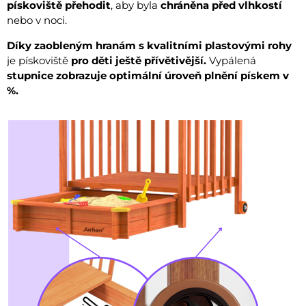
pískoviště přehodit
, aby byla
chráněna před vlhkostí
nebo v noci.
Díky zaobleným hranám s kvalitními plastovými rohy
je pískoviště
pro děti ještě přívětivější.
Vypálená
stupnice zobrazuje optimální úroveň plnění pískem v
%.