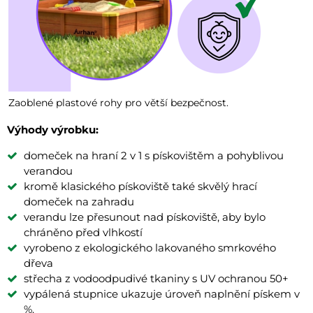
Zaoblené plastové rohy pro větší bezpečnost.
Výhody výrobku:
domeček na hraní 2 v 1 s pískovištěm a pohyblivou
verandou
kromě klasického pískoviště také skvělý hrací
domeček na zahradu
verandu lze přesunout nad pískoviště, aby bylo
chráněno před vlhkostí
vyrobeno z ekologického lakovaného smrkového
dřeva
střecha z vodoodpudivé tkaniny s UV ochranou 50+
vypálená stupnice ukazuje úroveň naplnění pískem v
%.