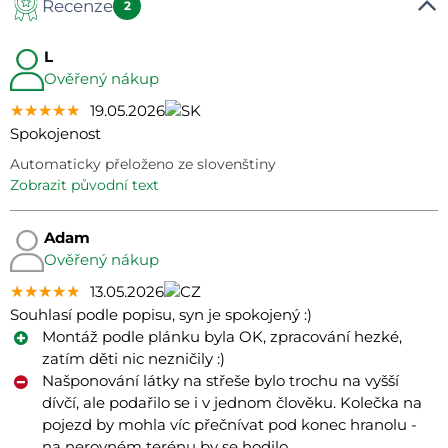
Recenze
Manuál
2
L
Ověřený nákup
★★★★★
★★★★★
★★★★★
19.05.2026
Spokojenost
Automaticky přeloženo ze slovenštiny
zobrazit původní text
Adam
Ověřený nákup
★★★★★
★★★★★
★★★★★
13.05.2026
Souhlasí podle popisu, syn je spokojený :)
Montáž podle plánku byla OK, zpracování hezké,
zatím děti nic nezničily :)
Našponování látky na střeše bylo trochu na vyšší
dívčí, ale podařilo se i v jednom člověku. Kolečka na
pojezd by mohla víc přečnívat pod konec hranolu -
na nerovném terénu by se hodilo.