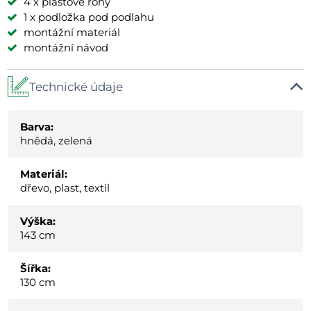
4 x plastové rohy
1 x podložka pod podlahu
montážní materiál
montážní návod
Technické údaje
Barva:
hnědá, zelená
Materiál:
dřevo, plast, textil
Výška:
143 cm
Šířka:
130 cm