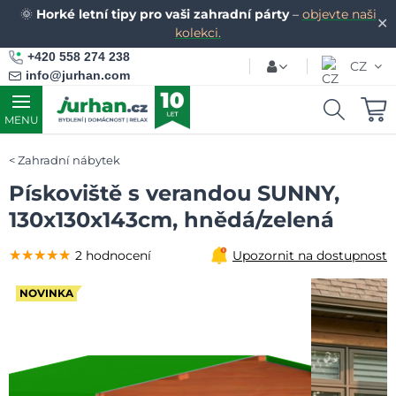
🌞
Horké letní tipy pro vaši zahradní párty
–
objevte naši
✕
kolekci.
+420 558 274 238
CZ
info@jurhan.com
MENU
Zahradní nábytek
Pískoviště s verandou SUNNY,
130x130x143cm, hnědá/zelená
★★★★★
★★★★★
★★★★★
2 hodnocení
Upozornit na dostupnost
NOVINKA