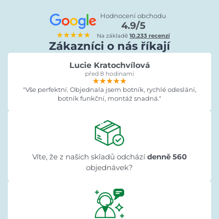
Hodnocení obchodu
4.9/5
★★★★★
Na základě
10.233 recenzí
Zákazníci o nás říkají
Lucie Kratochvílová
před 8 hodinami
★★★★★
★★★★★
★★★★★
"Vše perfektní. Objednala jsem botník, rychlé odeslání,
botník funkční, montáž snadná."
Víte, že z našich skladů odchází
denně 560
objednávek?