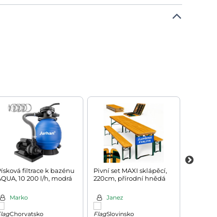
ísková filtrace k bazénu
Pivní set MAXI sklápěcí,
Regál s 
QUA, 10 200 l/h, modrá
220cm, přírodní hnědá
HEAVY, 
90x40x1
Marko
Janez
Júli
Chorvatsko
Slovinsko
Slov