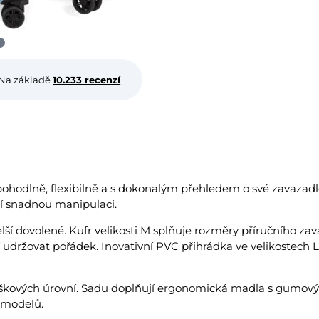
Na základě
10.233 recenzí
ohodlně, flexibilně a s dokonalým přehledem o své zavazad
jí snadnou manipulaci.
delší dovolené. Kufr velikosti M splňuje rozměry příručního za
í udržovat pořádek. Inovativní PVC přihrádka ve velikostec
 výškových úrovní. Sadu doplňují ergonomická madla s gumov
 modelů.