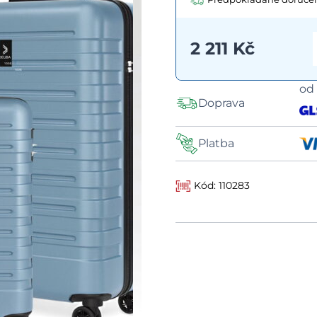
2 211 Kč
o
Doprava
Platba
Kód: 110283