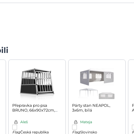
ili
Přepravka pro psa
Párty stan NEAPOL,
P
BRUNO, 66x90x72cm,
3x6m, bílá
A
stříbrná/černá
Aleš
Mateja
Česká republika
Slovinsko