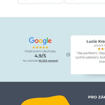
Lucie Kra
před 8 
★★★★★
★★
★★
★★
Hodnocení obchodu
"Vše perfektní. Ob
4.9/5
rychlé odeslání, bo
Na základě
10.233 recenzí
sna
PRO ZÁ