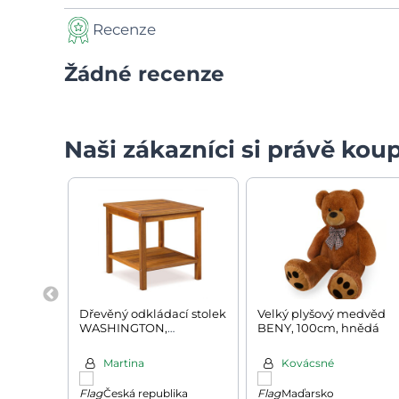
Recenze
Žádné recenze
Naši zákazníci si právě koup
Dřevěný odkládací stolek
Velký plyšový medvěd
WASHINGTON,
BENY, 100cm, hnědá
45x45x45cm, hnědá
Martina
Kovácsné
Česká republika
Maďarsko