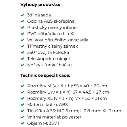
Výhody produktu:
3dílná sada
Odolná ABS skořepina
Prakticky řešený interiér
PVC přihrádka u L a XL
Velikost příručního zavazadla
Třímístný číselný zámek
360° dvojitá kolečka
Teleskopická rukojeť
Nožky s funkcí háčku
Technické specifikace:
Rozměry M (v × š × h): 55 × 40 × 20 cm
Rozměry L (v × š × h): 67 × 44,5 × 27 cm
Rozměry XL (v × š × h): 77 × 50 × 31 cm
Materiál kufru: ABS
Tloušťka ABS: M 2,6 mm; L 2,8 mm; XL 3 mm
Vnitřní materiál: polyester
Objem M: 35,7 l