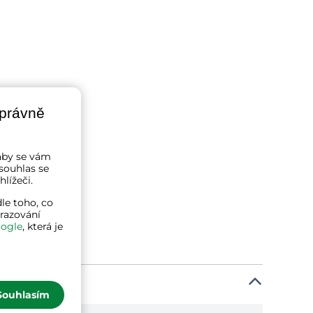
správně
a aby se vám
souhlas se
lížeči.
le toho, co
brazování
ogle
, která je
Souhlasím