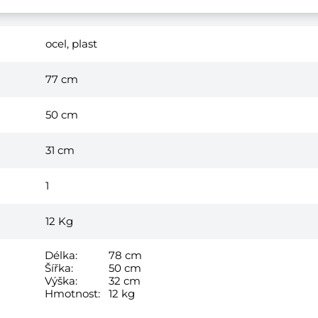
modrá
ocel, plast
77 cm
50 cm
31 cm
1
12
Kg
Délka:
78 cm
Šířka:
50 cm
Výška:
32 cm
Hmotnost:
12 kg