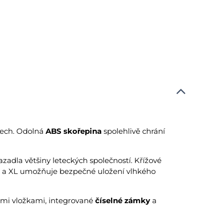
lech. Odolná
ABS skořepina
spolehlivě chrání
vazadla většiny leteckých společností. Křížové
h L a XL umožňuje bezpečné uložení vlhkého
ými vložkami, integrované
číselné zámky
a