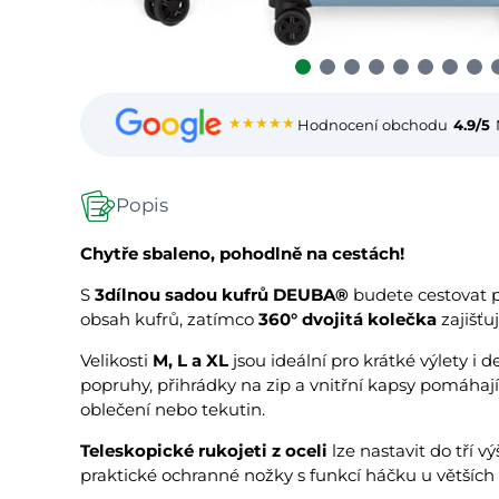
★★★★★
Hodnocení obchodu
4.9/5
Popis
Chytře sbaleno, pohodlně na cestách!
S
3dílnou sadou kufrů DEUBA®
budete cestovat p
obsah kufrů, zatímco
360° dvojitá kolečka
zajišťu
Velikosti
M, L a XL
jsou ideální pro krátké výlety i 
popruhy, přihrádky na zip a vnitřní kapsy pomáhaj
oblečení nebo tekutin.
Teleskopické rukojeti z oceli
lze nastavit do tří
praktické ochranné nožky s funkcí háčku u větších