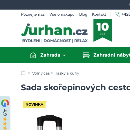
+420
Poznejte nás
Vše o nákupu
Blog
Kontakt
Zahrada
Zahradní náby
Úvod
Volný čas
Tašky a kufry
Sada skořepinových cesto
NOVINKA