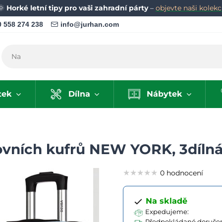
🌞
Horké letní tipy pro vaši zahradní párty
–
objevte naši kolekci
 558 274 238
info@jurhan.com
tek
Dílna
Nábytek
vních kufrů NEW YORK, 3dílná
★★★★★
★★★★★
★★★★★
0 hodnocení
Na skladě
Expedujeme:
Předpokládané doručen