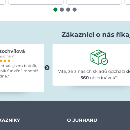
Zákazníci o nás říka
tochvílová
Evka Hýlová
hodinami
před 15 hodinami
★★★
★★★
★★★
★★★★★
★★★★★
★★★★★
jednala jsem botník,
"Rychlé,v pořádku."
tník funkční, montáž
Víte, že z našich skladů odchází
d
dná."
560
objednávek?
KAZNÍKY
O JURHANU