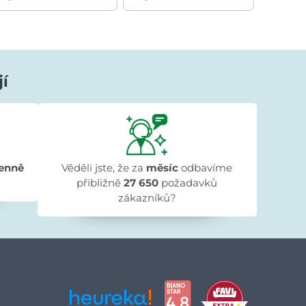
jí
Ivana Ježková
před 1 dnem
★★★★★
★★★★★
★★★★★
"Přehlednost stránek a rychlé dodání."
enně
Věděli jste, že za
měsíc
odbavíme
přibližně
27 650
požadavků
zákazníků?