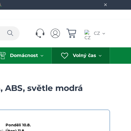
✕
.
Hledat
CZ
Domácnost
Volný čas
, ABS, světle modrá
Pondělí 10.8.
í:
Úterý
11.8.