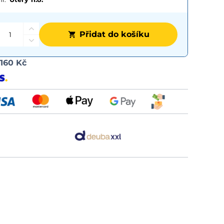
Přidat do košíku
Možnost
d
160 Kč
dopravy