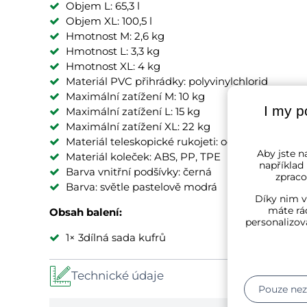
Objem L: 65,3 l
Objem XL: 100,5 l
Hmotnost M: 2,6 kg
Hmotnost L: 3,3 kg
Hmotnost XL: 4 kg
Materiál PVC přihrádky: polyvinylchlorid
Maximální zatížení M: 10 kg
I my p
Maximální zatížení L: 15 kg
Maximální zatížení XL: 22 kg
Materiál teleskopické rukojeti: ocel
Aby jste na
Materiál koleček: ABS, PP, TPE
například
Barva vnitřní podšívky: černá
zpraco
Barva: světle pastelově modrá
Díky nim v
máte rád
Obsah balení:
personalizov
1× 3dílná sada kufrů
Technické údaje
Pouze ne