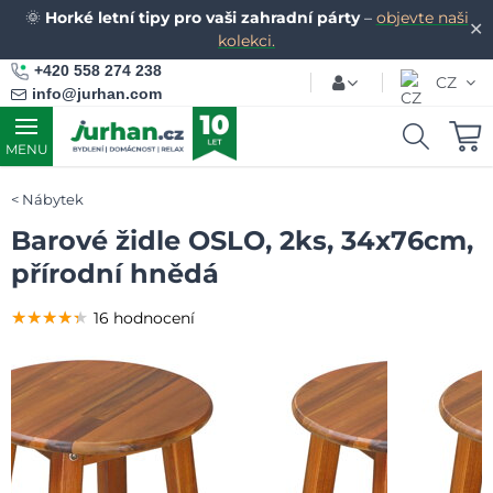
🌞
Horké letní tipy pro vaši zahradní párty
–
objevte naši
✕
kolekci.
+420 558 274 238
CZ
info@jurhan.com
MENU
Nábytek
Barové židle OSLO, 2ks, 34x76cm,
přírodní hnědá
★★★★★
★★★★★
★★★★★
16 hodnocení