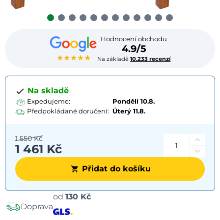
Hodnocení obchodu
4.9/5
★★★★★
Na základě
10.233 recenzí
Na skladě
Expedujeme:
Pondělí 10.8.
Předpokládané doručení:
Úterý
11.8.
1 550 Kč
1 461 Kč
Přidat do košíku
Možnosti
od
130 Kč
Doprava
dopravy