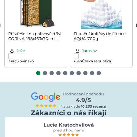
Přístřešek na palivové dříví
Filtrační kuličky do filtrace
CORINA, 198x163x70cm,
AQUA, 700g
antracitová/zelená
Jože
Jaroslav
Slovinsko
Česká republika
Hodnocení obchodu
4.9/5
★★★★★
Na základě
10.233 recenzí
Zákazníci o nás říkají
Lucie Kratochvílová
před 8 hodinami
★★★★★
★★★★★
★★★★★