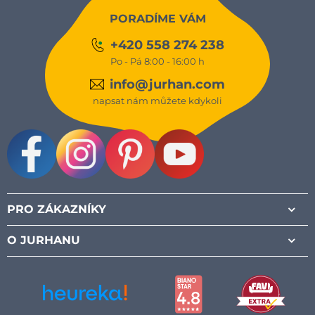
PORADÍME VÁM
+420 558 274 238
Po - Pá 8:00 - 16:00 h
info@jurhan.com
napsat nám můžete kdykoli
Facebook
Instagram
Pinterest
Youtube
PRO ZÁKAZNÍKY
O JURHANU