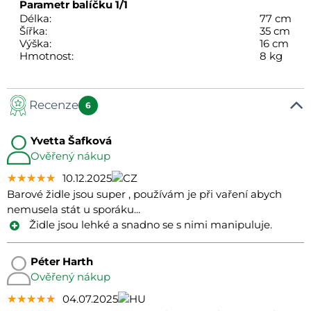
Parametr balíčku
1/1
Délka:
77 cm
Šířka:
35 cm
Výška:
16 cm
Hmotnost:
8 kg
Recenze
6
Yvetta Šafková
Ověřený nákup
★★★★★
★★★★★
★★★★★
10.12.2025
Barové židle jsou super , používám je při vaření abych
nemusela stát u sporáku...
Židle jsou lehké a snadno se s nimi manipuluje.
Péter Harth
Ověřený nákup
★★★★★
★★★★★
★★★★★
04.07.2025