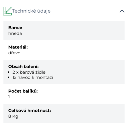
Technické údaje
Barva:
hnědá
Materiál:
dřevo
Obsah balení:
2 x barová židle
1x návod k montáži
Počet balíků:
1
Celková hmotnost:
8
Kg