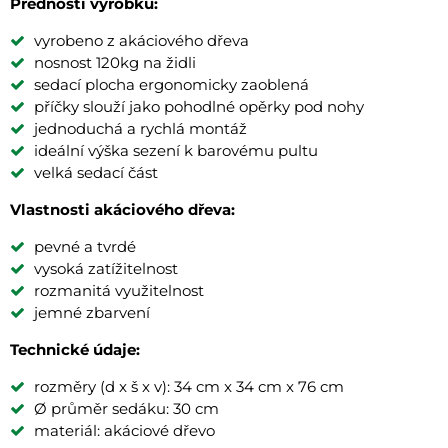
Prednosti výrobku:
vyrobeno z akáciového dřeva
nosnost 120kg na židli
sedací plocha ergonomicky zaoblená
příčky slouží jako pohodlné opěrky pod nohy
jednoduchá a rychlá montáž
ideální výška sezení k barovému pultu
velká sedací část
Vlastnosti akáciového dřeva:
pevné a tvrdé
vysoká zatížitelnost
rozmanitá využitelnost
jemné zbarvení
Technické údaje:
rozměry (d x š x v): 34 cm x 34 cm x 76 cm
Ø průměr sedáku: 30 cm
materiál: akáciové dřevo