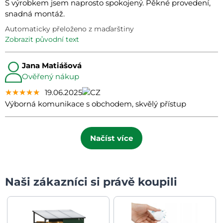
S výrobkem jsem naprosto spokojený. Pěkné provedení,
snadná montáž.
Automaticky přeloženo z maďarštiny
zobrazit původní text
Jana Matiášová
Ověřený nákup
★★★★★
★★★★★
★★★★★
19.06.2025
Výborná komunikace s obchodem, skvělý přístup
Načíst více
Naši zákazníci si právě koupili