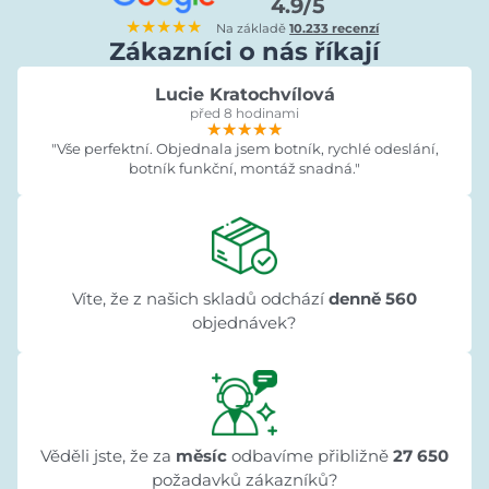
4.9/5
★★★★★
Na základě
10.233 recenzí
Zákazníci o nás říkají
Lucie Kratochvílová
před 8 hodinami
★★★★★
★★★★★
★★★★★
"Vše perfektní. Objednala jsem botník, rychlé odeslání,
botník funkční, montáž snadná."
Víte, že z našich skladů odchází
denně 560
objednávek?
Věděli jste, že za
měsíc
odbavíme přibližně
27 650
požadavků zákazníků?