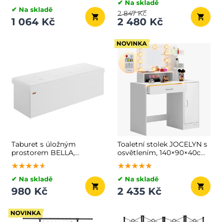
✔ Na skladě
✔ Na skladě
2 847 Kč
1 064 Kč
2 480 Kč
NOVINKA
Taburet s úložným
Toaletní stolek JOCELYN s
prostorem BELLA,
osvětlením, 140×90×40cm,
115x40x40cm, bílá
bílá
★★★★★
★★★★★
★★★★★
★★★★★
★★★★★
★★★★★
✔ Na skladě
✔ Na skladě
980 Kč
2 435 Kč
NOVINKA