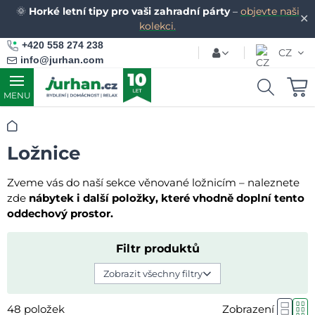
🌞
Horké letní tipy pro vaši zahradní párty
–
objevte naši
✕
kolekci.
+420 558 274 238
CZ
info@jurhan.com
MENU
Úvod
Ložnice
Zveme vás do naší sekce věnované ložnicím – naleznete
zde
nábytek i další položky, které vhodně doplní tento
oddechový prostor.
Filtr produktů
Zobrazit všechny filtry
48
položek
Zobrazení