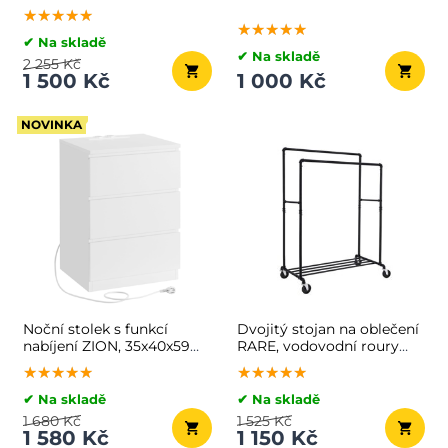
★★★★★
★★★★★
★★★★★
★★★★★
★★★★★
★★★★★
✔ Na skladě
✔ Na skladě
2 255 Kč
1 500 Kč
1 000 Kč
NOVINKA
Noční stolek s funkcí
Dvojitý stojan na oblečení
nabíjení ZION, 35x40x59
RARE, vodovodní roury
cm, bílý
100x59x162cm, černá
★★★★★
★★★★★
★★★★★
★★★★★
★★★★★
★★★★★
✔ Na skladě
✔ Na skladě
1 680 Kč
1 525 Kč
1 580 Kč
1 150 Kč