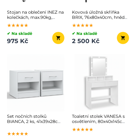
Stojan na oblečení INEZ na
Kovová úložná skříňka
kolečkách, max.90kg,
BRIX, 76x80x40cm, hnědá/
83,5x45x160cm, černá
černá
★★★★★
★★★★★
★★★★★
★★★★★
★★★★★
★★★★★
✔ Na skladě
✔ Na skladě
975 Kč
2 500 Kč
Set nočních stolků
Toaletní stolek VANESA s
BIANCA, 2 ks, 41x39x28cm,
osvětlením, 80x40x145cm,
bílá
bílá
★★★★★
★★★★★
★★★★★
★★★★★
★★★★★
★★★★★