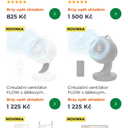
★★★★★
★★★★★
★★★★★
★★★★★
★★★★★
★★★★★
Brzy opět skladem
Brzy opět skladem
825 Kč
1 500 Kč
NOVINKA
NOVINKA
Cirkulační ventilátor
Cirkulační ventilátor
FLOW s dálkovým
FLOW s dálkovým
ovládáním, bílý
ovládáním, černý
Brzy opět skladem
Brzy opět skladem
1 225 Kč
1 225 Kč
NOVINKA
NOVINKA