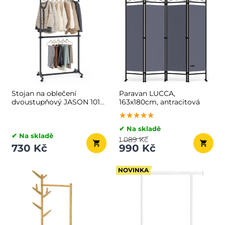
Stojan na oblečení
Paravan LUCCA,
dvoustupňový JASON 101-
163x180cm, antracitová
165x49x113-180cm, černá
★★★★★
★★★★★
★★★★★
✔ Na skladě
✔ Na skladě
1 089 Kč
730 Kč
990 Kč
NOVINKA