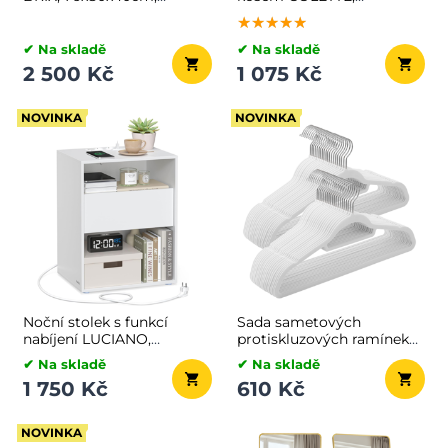
hnědá/bílá
45x50cm, šedá/bílá
★★★★★
★★★★★
★★★★★
✔ Na skladě
✔ Na skladě
2 500 Kč
1 075 Kč
NOVINKA
NOVINKA
Noční stolek s funkcí
Sada sametových
nabíjení LUCIANO,
protiskluzových ramínek
35x45x58,3 cm, bílá
CHIC, 50 ks, bílá
✔ Na skladě
✔ Na skladě
1 750 Kč
610 Kč
NOVINKA