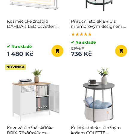
Kosmetické zrcadlo
Příruční stolek ERIC s
DAHLIA s LED osvětlením,
mramorovým designem,
10x62,5x45,8 cm, bílá
45x55cm, černá/bílá
★★★★★
★★★★★
★★★★★
✔ Na skladě
✔ Na skladě
915 Kč
1 480 Kč
736 Kč
NOVINKA
Kovová úložná skříňka
Kulatý stolek s úložným
BRIX, 76x80x40cm,
košem COLETTE,