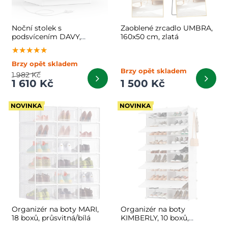
Noční stolek s
Zaoblené zrcadlo UMBRA,
podsvícením DAVY,
160x50 cm, zlatá
40x35x55cm, bílá
★★★★★
★★★★★
★★★★★
Brzy opět skladem
Brzy opět skladem
1 982 Kč
1 610 Kč
1 500 Kč
NOVINKA
NOVINKA
Organizér na boty MARI,
Organizér na boty
18 boxů, průsvitná/bílá
KIMBERLY, 10 boxů,
bílá/průhledná