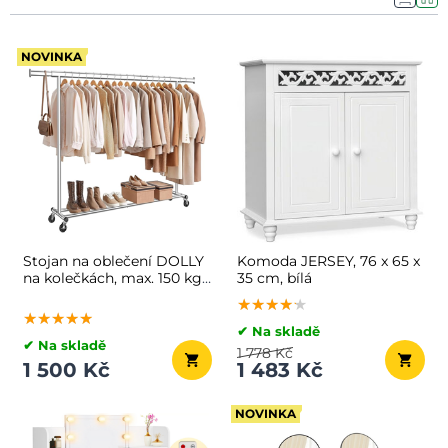
NOVINKA
Stojan na oblečení DOLLY
Komoda JERSEY, 76 x 65 x
na kolečkách, max. 150 kg,
35 cm, bílá
45x160-200x161,5cm,
★★★★★
★★★★★
★★★★★
stříbrná
★★★★★
★★★★★
★★★★★
✔ Na skladě
✔ Na skladě
1 778 Kč
1 500 Kč
1 483 Kč
NOVINKA