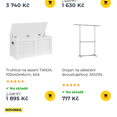
1 930 Kč
3 740 Kč
1 630 Kč
Truhlice na sezení TANJA,
Stojan na oblečení
100x40x46cm, bílá
dvoustupňový JASON
93x49x113-198cm, stříbrná
★★★★★
★★★★★
★★★★★
★★★★★
★★★★★
★★★★★
✔ Na skladě
✔ Na skladě
2 108 Kč
1 895 Kč
717 Kč
NOVINKA