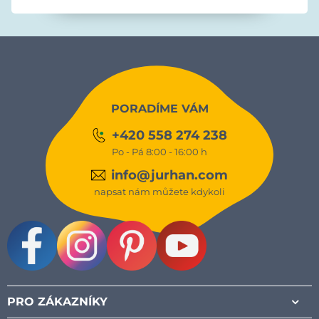
PORADÍME VÁM
+420 558 274 238
Po - Pá 8:00 - 16:00 h
info@jurhan.com
napsat nám můžete kdykoli
Facebook
Instagram
Pinterest
Youtube
PRO ZÁKAZNÍKY