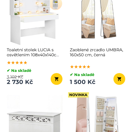
Toaletní stolek LUCIA s
Zaoblené zrcadlo UMBRA,
osvětlením 108x40x140cm,
160x50 cm, černá
bílá
★★★★★
★★★★★
★★★★★
★★★★★
★★★★★
★★★★★
✔ Na skladě
✔ Na skladě
3 102 Kč
2 730 Kč
1 500 Kč
NOVINKA