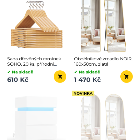
Sada dřevěných ramínek
Obdélníkové zrcadlo NOIR,
SOHO, 20 ks, přírodní
160x50cm, zlatá
hnědá
✔ Na skladě
✔ Na skladě
610 Kč
1 470 Kč
NOVINKA