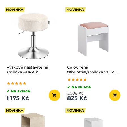
NOVINKA
NOVINKA
Výškově nastavitelná
Čalouněná
stolička AURA k
taburetka/stolička VELVET
toaletnímu stolku, Ø35cm,
ke toaletnímu stolku,
★★★★★
★★★★★
★★★★★
krémová
45×45×28,6 cm,
★★★★★
★★★★★
★★★★★
bílá/růžová
✔ Na skladě
✔ Na skladě
1 000 Kč
1 175 Kč
825 Kč
NOVINKA
NOVINKA