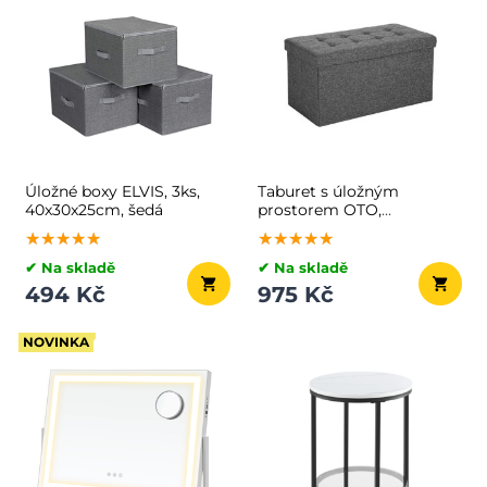
Úložné boxy ELVIS, 3ks,
Taburet s úložným
40x30x25cm, šedá
prostorem OTO,
76x38x38cm, antracitová
★★★★★
★★★★★
★★★★★
★★★★★
★★★★★
★★★★★
✔ Na skladě
✔ Na skladě
494 Kč
975 Kč
NOVINKA