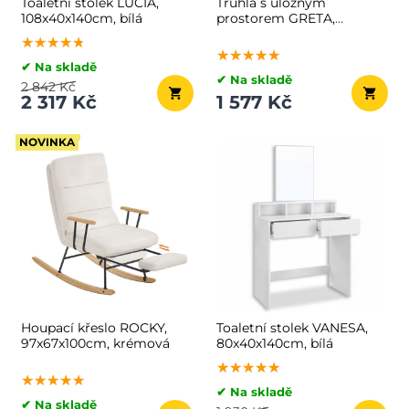
Toaletní stolek LUCIA,
Truhla s úložným
108x40x140cm, bílá
prostorem GRETA,
76x48x40 cm, bílá
★★★★★
★★★★★
★★★★★
★★★★★
★★★★★
★★★★★
✔ Na skladě
✔ Na skladě
2 842 Kč
2 317 Kč
1 577 Kč
NOVINKA
Houpací křeslo ROCKY,
Toaletní stolek VANESA,
97x67x100cm, krémová
80x40x140cm, bílá
★★★★★
★★★★★
★★★★★
★★★★★
★★★★★
★★★★★
✔ Na skladě
✔ Na skladě