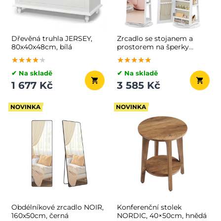
Dřevěná truhla JERSEY,
Zrcadlo se stojanem a
80x40x48cm, bílá
prostorem na šperky
CHANTAL, 54,5×54,5×162
★★★★★
★★★★★
★★★★★
★★★★★
★★★★★
★★★★★
cm, bílá
✔ Na skladě
✔ Na skladě
1 677 Kč
3 585 Kč
NOVINKA
NOVINKA
Obdélníkové zrcadlo NOIR,
Konferenční stolek
160x50cm, černá
NORDIC, 40×50cm, hnědá