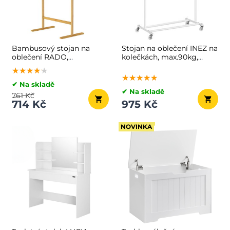
Bambusový stojan na
Stojan na oblečení INEZ na
oblečení RADO,
kolečkách, max.90kg,
66x40x163, 3cm, hnědá
83,5x45x160cm, bílá
★★★★★
★★★★★
★★★★★
★★★★★
★★★★★
★★★★★
✔ Na skladě
✔ Na skladě
761 Kč
714 Kč
975 Kč
NOVINKA