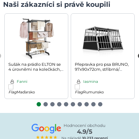
Naši zákazníci si právě koupili
Sušák na prádlo ELTON se
Přepravka pro psa BRUNO,
4 úrovněmi na kolečkách,
97x90x72cm, stříbrná/
63,5x128x173cm, černá
černá
Fanni
Iasmina
Maďarsko
Rumunsko
Hodnocení obchodu
4.9/5
★★★★★
Na základě
10.233 recenzí