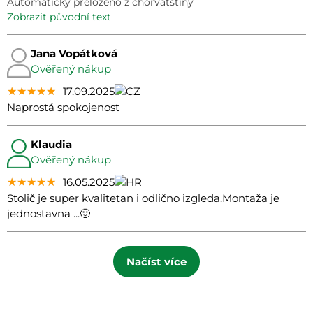
Automaticky přeloženo z chorvatštiny
zobrazit původní text
Jana Vopátková
Ověřený nákup
★★★★★
★★★★★
★★★★★
17.09.2025
Naprostá spokojenost
Klaudia
Ověřený nákup
★★★★★
★★★★★
★★★★★
16.05.2025
Stolič je super kvalitetan i odlično izgleda.Montaža je
jednostavna ...🙂
Načíst více