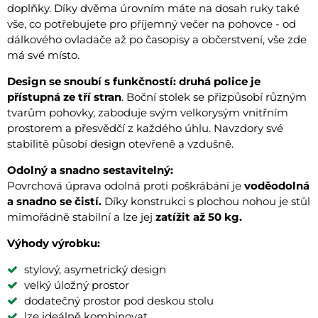
doplňky. Díky dvěma úrovním máte na dosah ruky také
vše, co potřebujete pro příjemný večer na pohovce - od
dálkového ovladače až po časopisy a občerstvení, vše zde
má své místo.
Design se snoubí s funkčností: druhá police je
přístupná ze tří stran
. Boční stolek se přizpůsobí různým
tvarům pohovky, zaboduje svým velkorysým vnitřním
prostorem a přesvědčí z každého úhlu. Navzdory své
stabilitě působí design otevřeně a vzdušně.
Odolný a snadno sestavitelný:
Povrchová úprava odolná proti poškrábání je
voděodolná
a snadno se čistí.
Díky konstrukci s plochou nohou je stůl
mimořádně stabilní a lze jej
zatížit až 50 kg.
Výhody výrobku:
stylový, asymetrický design
velký úložný prostor
dodatečný prostor pod deskou stolu
lze ideálně kombinovat