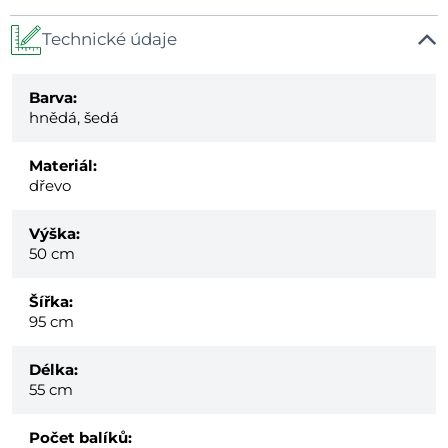
Technické údaje
Barva:
hnědá, šedá
Materiál:
dřevo
Výška:
50 cm
Šířka:
95 cm
Délka:
55 cm
Počet balíků: