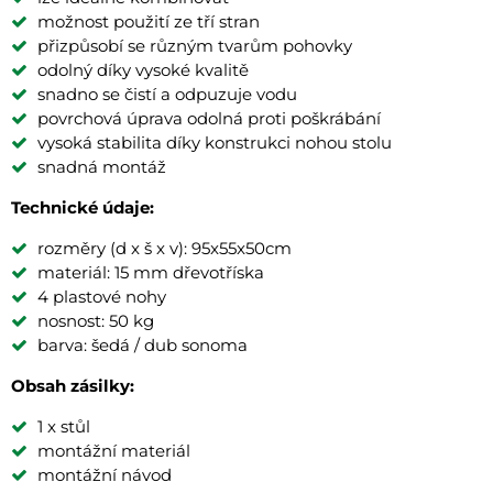
možnost použití ze tří stran
přizpůsobí se různým tvarům pohovky
odolný díky vysoké kvalitě
snadno se čistí a odpuzuje vodu
povrchová úprava odolná proti poškrábání
vysoká stabilita díky konstrukci nohou stolu
snadná montáž
Technické údaje:
rozměry (d x š x v): 95x55x50cm
materiál: 15 mm dřevotříska
4 plastové nohy
nosnost: 50 kg
barva: šedá / dub sonoma
Obsah zásilky:
1 x stůl
montážní materiál
montážní návod