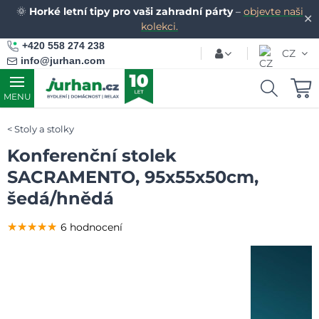
🌞
Horké letní tipy pro vaši zahradní párty
–
objevte naši
✕
kolekci.
+420 558 274 238
CZ
info@jurhan.com
MENU
Stoly a stolky
Konferenční stolek
SACRAMENTO, 95x55x50cm,
šedá/hnědá
★★★★★
★★★★★
★★★★★
6 hodnocení