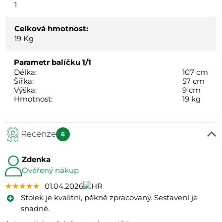
1
Celková hmotnost:
19
Kg
Parametr balíčku
1/1
Délka:
107 cm
Šířka:
57 cm
Výška:
9 cm
Hmotnost:
19 kg
Recenze
6
Zdenka
Ověřený nákup
★★★★★
★★★★★
★★★★★
01.04.2026
Stolek je kvalitní, pěkně zpracovaný. Sestavení je
snadné.