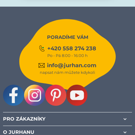
PORADÍME VÁM
+420 558 274 238
Po - Pá 8:00 - 16:00 h
info@jurhan.com
napsat nám můžete kdykoli
Facebook
Instagram
Pinterest
Youtube
PRO ZÁKAZNÍKY
O JURHANU